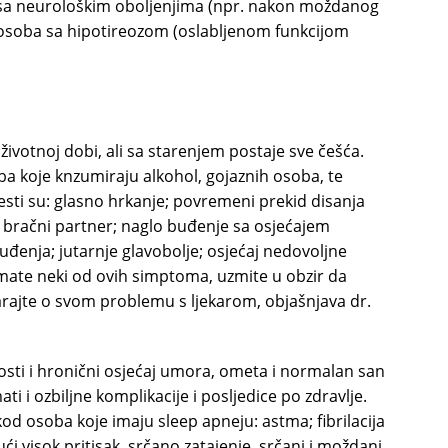
ba sa neurološkim oboljenjima (npr. nakon moždanog
od osoba sa hipotireozom (oslabljenom funkcijom
 životnoj dobi, ali sa starenjem postaje sve češća.
ba koje knzumiraju alkohol, gojaznih osoba, te
sti su: glasno hrkanje; povremeni prekid disanja
 bračni partner; naglo buđenje sa osjećajem
uđenja; jutarnje glavobolje; osjećaj nedovoljne
imate neki od ovih simptoma, uzmite u obzir da
arajte o svom problemu s ljekarom, objašnjava dr.
sti i hronični osjećaj umora, ometa i normalan san
i i ozbiljne komplikacije i posljedice po zdravlje.
 kod osoba koje imaju sleep apneju: astma; fibrilacija
ujući visok pritisak, srčano zatajenje, srčani i moždani