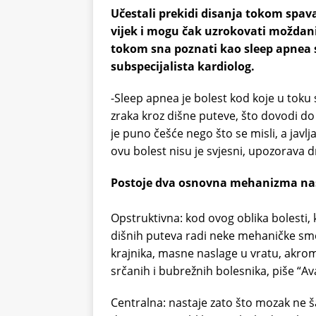
Učestali prekidi disanja tokom spava
vijek i mogu čak uzrokovati moždani 
tokom sna poznati kao sleep apnea 
subspecijalista kardiolog.
-Sleep apnea je bolest kod koje u tok
zraka kroz dišne puteve, što dovodi do
je puno češće nego što se misli, a javlj
ovu bolest nisu je svjesni, upozorava dr
Postoje dva osnovna mehanizma nas
Opstruktivna: kod ovog oblika bolesti, ko
dišnih puteva radi neke mehaničke smet
krajnika, masne naslage u vratu, akromeg
srčanih i bubrežnih bolesnika, piše “Av
Centralna: nastaje zato što mozak ne š