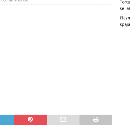
Comments Off
Tort
se l
Plazm
spaja