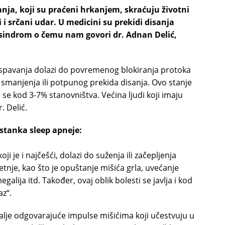
nja, koji su praćeni hrkanjem, skraćuju životni
i srčani udar. U medicini su prekidi disanja
sindrom o čemu nam govori dr. Adnan Delić,
u spavanja dolazi do povremenog blokiranja protoka
 smanjenja ili potpunog prekida disanja. Ovo stanje
a se kod 3-7% stanovništva. Većina ljudi koji imaju
. Delić.
tanka sleep apneje:
ji je i najčešći, dolazi do suženja ili začepljenja
nje, kao što je opuštanje mišića grla, uvećanje
alija itd. Također, ovaj oblik bolesti se javlja i kod
az“.
alje odgovarajuće impulse mišićima koji učestvuju u