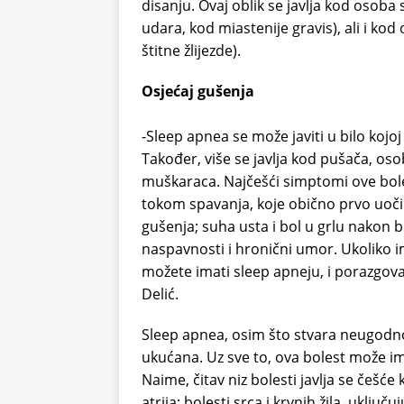
disanju. Ovaj oblik se javlja kod oso
udara, kod miastenije gravis), ali i k
štitne žlijezde).
Osjećaj gušenja
-Sleep apnea se može javiti u bilo kojoj
Također, više se javlja kod pušača, oso
muškaraca. Najčešći simptomi ove bole
tokom spavanja, koje obično prvo uoči
gušenja; suha usta i bol u grlu nakon b
naspavnosti i hronični umor. Ukoliko 
možete imati sleep apneju, i porazgov
Delić.
Sleep apnea, osim što stvara neugodno
ukućana. Uz sve to, ova bolest može imat
Naime, čitav niz bolesti javlja se češće
atrija; bolesti srca i krvnih žila, uključ