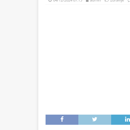
04/12/2024 07:15
admin
Zdravlje
svježe voće
ZDRAVLJE