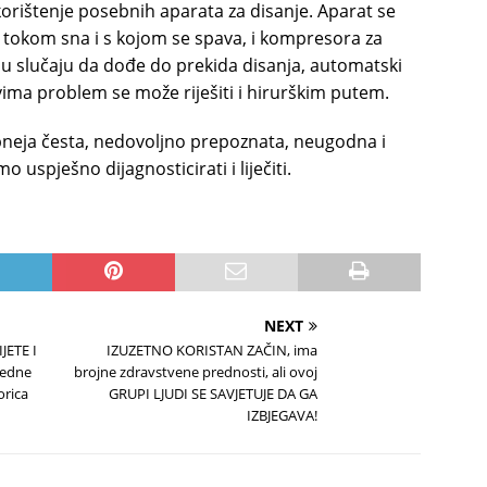
korištenje posebnih aparata za disanje. Aparat se
ce tokom sna i s kojom se spava, i kompresora za
, u slučaju da dođe do prekida disanja, automatski
ima problem se može riješiti i hirurškim putem.
pneja česta, nedovoljno prepoznata, neugodna i
uspješno dijagnosticirati i liječiti.
NEXT
JETE I
IZUZETNO KORISTAN ZAČIN, ima
jedne
brojne zdravstvene prednosti, ali ovoj
orica
GRUPI LJUDI SE SAVJETUJE DA GA
IZBJEGAVA!