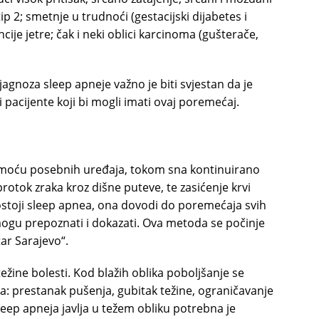
ip 2; smetnje u trudnoći (gestacijski dijabetes i
cije jetre; čak i neki oblici karcinoma (gušterače,
jagnoza sleep apneje važno je biti svjestan da je
i pacijente koji bi mogli imati ovaj poremećaj.
pomoću posebnih uređaja, tokom sna kontinuirano
 protok zraka kroz dišne puteve, te zasićenje krvi
ostoji sleep apnea, ona dovodi do poremećaja svih
ogu prepoznati i dokazati. Ova metoda se počinje
tar Sarajevo“.
težine bolesti. Kod blažih oblika poboljšanje se
a: prestanak pušenja, gubitak težine, ograničavanje
leep apneja javlja u težem obliku potrebna je