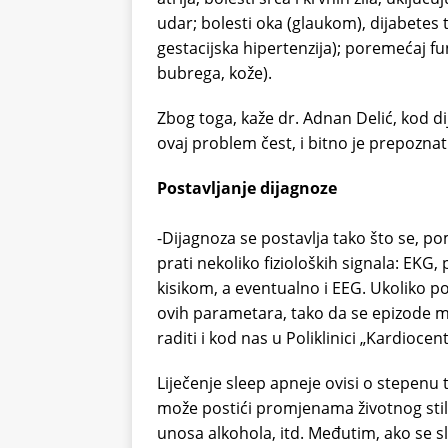
udar; bolesti oka (glaukom), dijabetes t
gestacijska hipertenzija); poremećaj fun
bubrega, kože).
Zbog toga, kaže dr. Adnan Delić, kod di
ovaj problem čest, i bitno je prepoznat
Postavljanje dijagnoze
-Dijagnoza se postavlja tako što se, 
prati nekoliko fizioloških signala: EKG,
kisikom, a eventualno i EEG. Ukoliko p
ovih parametara, tako da se epizode m
raditi i kod nas u Poliklinici „Kardiocen
Liječenje sleep apneje ovisi o stepenu 
može postići promjenama životnog stil
unosa alkohola, itd. Međutim, ako se s