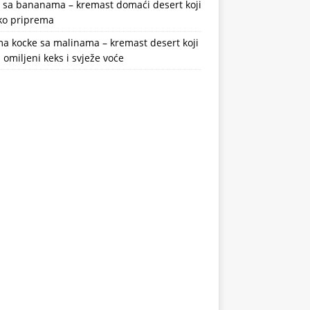
a sa bananama – kremast domaći desert koji
ako priprema
a kocke sa malinama – kremast desert koji
 omiljeni keks i svježe voće