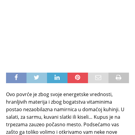
Ovo povrće je zbog svoje energetske vrednosti,
hranljivih materija i zbog bogatstva vitaminima
postao nezaobilazna namirnica u domaćoj kuhinji. U
salati, za sarmu, kuvani slatki ili kiseli… Kupus je na
trpezama zauzeo počasno mesto. Podsećamo vas
zašto ga toliko volimo i otkrivamo vam neke nove