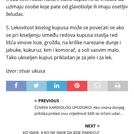
uzimaju osobe koje pate od glavobolje ili imaju osetljiv
želudac.
5. Lekovitost kiselog kupusa može se povećati se ako
se pri kiseljenju između redova kupusa stavlja red
lišća vinove loze, grožđa, na kriške narezane dunje i
jabuke, kukuruz, kim i komorač, a soli sasvim malo.
Tako ukiseljen kupus prikladan je za jelo i za lek.
Izvor: stvar ukusa
PREVIOUS
ČUVENI KARDIOLOG UPOZORIO: Ako visina donjeg
pritiska prelazi ovu vrijednost bliži se srčani udar…
NEXT
KO SMIJE, A KO NE SMIJE DA JEDE ZIMNICU?