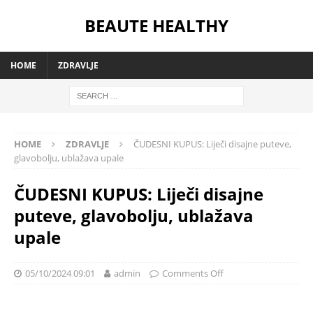
BEAUTE HEALTHY
HOME
ZDRAVLJE
HOME
ZDRAVLJE
ČUDESNI KUPUS: Liječi disajne puteve,
glavobolju, ublažava upale
ČUDESNI KUPUS: Liječi disajne
puteve, glavobolju, ublažava
upale
05/10/2024 09:01
admin
Comments Off