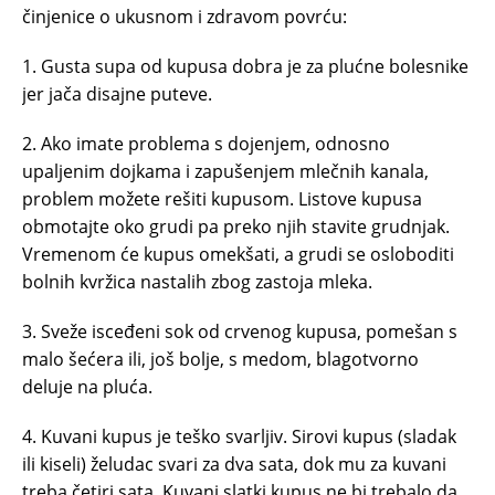
činjenice o ukusnom i zdravom povrću:
1. Gusta supa od kupusa dobra je za plućne bolesnike
jer jača disajne puteve.
2. Ako imate problema s dojenjem, odnosno
upaljenim dojkama i zapušenjem mlečnih kanala,
problem možete rešiti kupusom. Listove kupusa
obmotajte oko grudi pa preko njih stavite grudnjak.
Vremenom će kupus omekšati, a grudi se osloboditi
bolnih kvržica nastalih zbog zastoja mleka.
3. Sveže isceđeni sok od crvenog kupusa, pomešan s
malo šećera ili, još bolje, s medom, blagotvorno
deluje na pluća.
4. Kuvani kupus je teško svarljiv. Sirovi kupus (sladak
ili kiseli) želudac svari za dva sata, dok mu za kuvani
treba četiri sata. Kuvani slatki kupus ne bi trebalo da