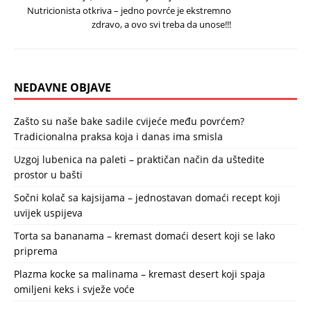
Nutricionista otkriva – jedno povrće je ekstremno
zdravo, a ovo svi treba da unose!!!
NEDAVNE OBJAVE
Zašto su naše bake sadile cvijeće među povrćem?
Tradicionalna praksa koja i danas ima smisla
Uzgoj lubenica na paleti – praktičan način da uštedite
prostor u bašti
Sočni kolač sa kajsijama – jednostavan domaći recept koji
uvijek uspijeva
Torta sa bananama – kremast domaći desert koji se lako
priprema
Plazma kocke sa malinama – kremast desert koji spaja
omiljeni keks i svježe voće