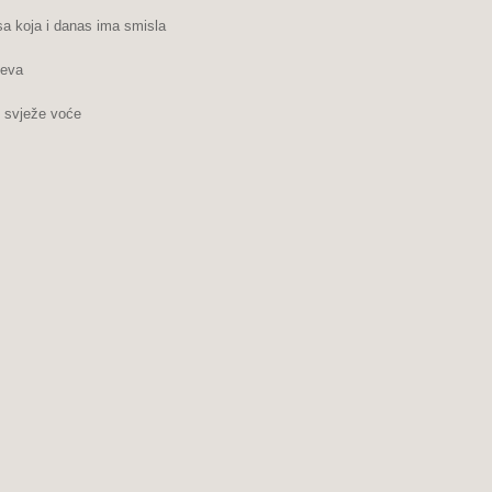
a koja i danas ima smisla
jeva
i svježe voće