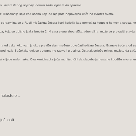
ao i neprestanog osjećaja nemira kada legnete da spavate.
 ili insomnije koja kod osoba koje od nje pate nepovoljno utiče na kvalitet života.
 još od davnina se u Rusiji mješavina šećera i soli koristila kao pomoć za kontrolu hormona stresa,
ca, koja se obično javlja između 2 i 4 sata ujutru zbog viška adrenalina, može se prevazići stavlja
ećera od trske. Ako vam je ukus previše slan, možete povećati količinu šećera. Granule šećera od t
e pod jezik. Sačekajte dok se potpuno ne rastvori u ustima. Ostatak smješe pri ruci možete da sač
t vrijede malo muke. Ova kombinacija jača imunitet, čini da glavobolja nestane i podiže nivo energij
holesterol…
ječnosti