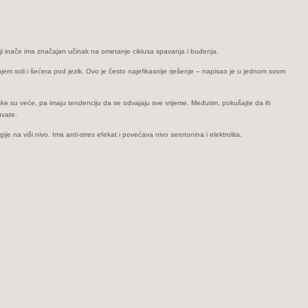
 koji inače ima značajan učinak na ometanje ciklusa spavanja i buđenja.
njem soli i šećera pod jezik. Ovo je često najefikasnije rješenje – napisao je u jednom svom
rske su veće, pa imaju tendenciju da se odvajaju sve vrijeme. Međutim, pokušajte da ih
uvate.
e na viši nivo. Ima anti-stres efekat i povećava nivo serotonina i elektrolita.