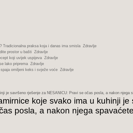
 Tradicionalna praksa koja i danas ima smisla
Zdravlje
dite prostor u bašti
Zdravlje
cept koji uvijek uspijeva
Zdravlje
se lako priprema
Zdravlje
spaja omiljeni keks i svježe voće
Zdravlje
nji je savršeno rješenje za NESANICU: Pravi se očas posla, a nakon njega 
irnice koje svako ima u kuhinji j
očas posla, a nakon njega spavaćet