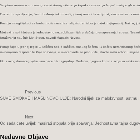
Simptomi nesenice su nemogućnost dužeg sklapanja kapaka i smirivanja brojnih misli po glavi, k
Otežano uspavljivanje, često buđenje tokom noći, jutarnji umor i bezvoljnost, simptomi su nesanice
Postoje mnogi lijekovi za borbu protiv nesanice, ali prirodan izbor je uvijek najispravniji. Naime,
Mješavina soli i šećera je jednostavno nezaobilazan lijek u slučaju prenaprezanja i stresa. Nesani
istraživanju naučnik Met Stoun, navodi Magazin Novosti.
Pomiješajte u jednoj teglici 1 kašičicu soli, 5 kašičica smeđeg šećera i 1 kašiku nerafinisanog š
ravnomjerno rasporedite.Prije spavanja, ili uvečer kada se probudite, stavite malu količinu smješ
Ukus ovog domaćeg lijeka vam neće biti najprijatniji. Međutim, njegova korisna svojstva i efikasnos
Previous
SUVE SMOKVE I MASLINOVO ULJE: Narodni lijek za malokrvnost, astmu i 
Next
Od sada ćete uvijek masirati stopala prije spavanja: Jednostavna tajna dugov
Nedavne Objave