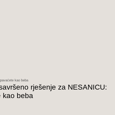
spavaćete kao beba
e savršeno rješenje za NESANICU:
e kao beba