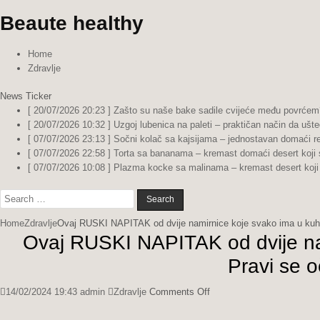
Beaute healthy
Home
Zdravlje
News Ticker
[ 20/07/2026 20:23 ]
Zašto su naše bake sadile cvijeće među povrćem?
[ 20/07/2026 10:32 ]
Uzgoj lubenica na paleti – praktičan način da ušte
[ 07/07/2026 23:13 ]
Sočni kolač sa kajsijama – jednostavan domaći re
[ 07/07/2026 22:58 ]
Torta sa bananama – kremast domaći desert koji 
[ 07/07/2026 10:08 ]
Plazma kocke sa malinama – kremast desert koji 
Search
for:
Home
Zdravlje
Ovaj RUSKI NAPITAK od dvije namirnice koje svako ima u kuhi
Ovaj RUSKI NAPITAK od dvije nam
Pravi se 
on
14/02/2024 19:43
admin
Zdravlje
Comments Off
Ovaj
RUSKI