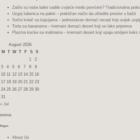
Zašto su naše bake sadile cvijeće među povrćem? Tradicionalna praks
Uzgoj lubenica na paleti – praktičan način da uštedite prostor u bašti
Sočni kolač sa kajsijama – jednostavan domaći recept koji uvijek uspi
Torta sa bananama – kremast domaći desert koji se lako priprema
Plazma kocke sa malinama – kremast desert koji spaja omiljeni keks 
August 2026
M
T
W
T
F
S
S
1
2
3
4
5
6
7
8
9
10
11
12
13
14
15
16
17
18
19
20
21
22
23
24
25
26
27
28
29
30
31
« Jul
STATUS
Pages
About Us