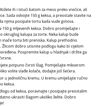
ožete ih i istući batom za meso preko vrećice, ali
ice. Sada odvojte 150 g keksa, a preostale stavite na
 da njima posipate tortu kada vude gotova.
a 150 g mljevenih keksa. Dobro promiješajte i
o okruglog kalupa za torte. Neka kalup bude
 inače torta biti preniska. Kalup prethodno
 Žlicom dobro utisnite podlogu kako bi cijelom
ređena. Pospremite kalup u hladnjak i držite ga
čvrsne.
bijete potpuno čvrsti šlag. Pomiješajte mikserom
iko volite slađe kolače, dodajte još šećera.
 sir u jednoličnu kremu. U kremu umiješajte ručno
o keksa.
ogu od keksa, poravnajte i posipajte preostalim
tno ukrasiti šlagom ukoliko želite. Dobro
je!