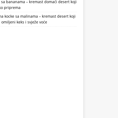
a sa bananama – kremast domaći desert koji
ako priprema
a kocke sa malinama – kremast desert koji
 omiljeni keks i svježe voće