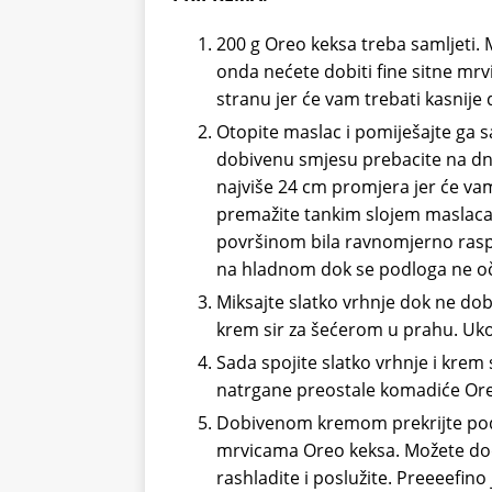
200 g Oreo keksa treba samljeti. M
onda nećete dobiti fine sitne mrv
stranu jer će vam trebati kasnije
Otopite maslac i pomiješajte ga s
dobivenu smjesu prebacite na dn
najviše 24 cm promjera jer će vam
premažite tankim slojem maslaca.
površinom bila ravnomjerno raspo
na hladnom dok se podloga ne o
Miksajte slatko vrhnje dok ne do
krem sir za šećerom u prahu. Ukol
Sada spojite slatko vrhnje i krem
natrgane preostale komadiće Ore
Dobivenom kremom prekrijte podl
mrvicama Oreo keksa. Možete doda
rashladite i poslužite. Preeeefino 