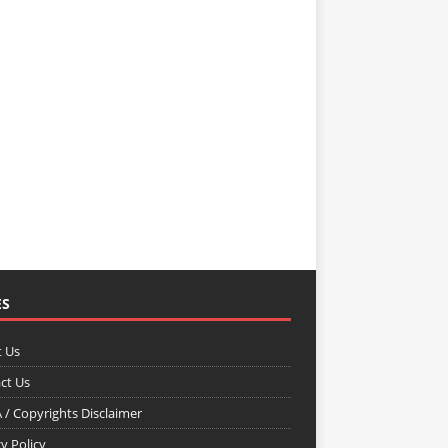
ES
 Us
ct Us
/ Copyrights Disclaimer
y Policy