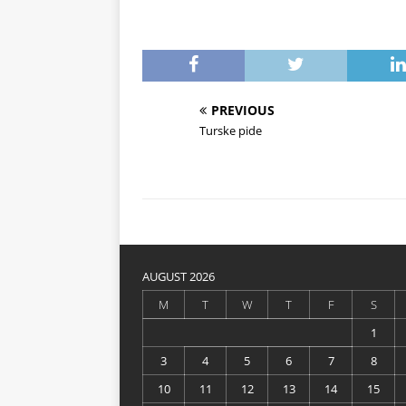
PREVIOUS
Turske pide
AUGUST 2026
M
T
W
T
F
S
1
3
4
5
6
7
8
10
11
12
13
14
15