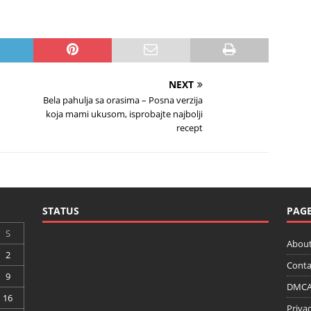
NEXT
Bela pahulja sa orasima – Posna verzija
koja mami ukusom, isprobajte najbolji
recept
STATUS
PAG
S
About
2
Conta
9
DMCA 
16
Privac