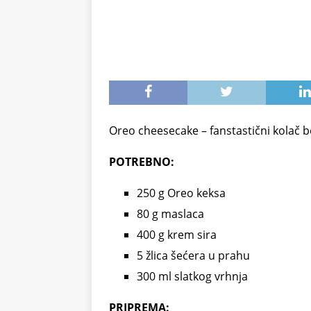
Oreo cheesecake – fanstastični kolač 
POTREBNO:
250 g Oreo keksa
80 g maslaca
400 g krem sira
5 žlica šećera u prahu
300 ml slatkog vrhnja
PRIPREMA: