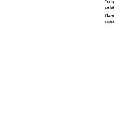
Tort
se l
Plazm
spaja