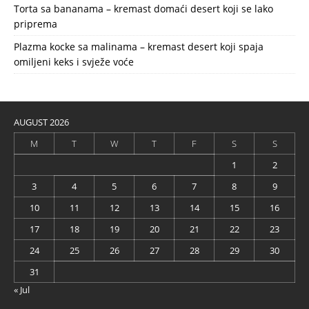
Torta sa bananama – kremast domaći desert koji se lako
priprema
Plazma kocke sa malinama – kremast desert koji spaja
omiljeni keks i svježe voće
AUGUST 2026
M
T
W
T
F
S
S
1
2
3
4
5
6
7
8
9
10
11
12
13
14
15
16
17
18
19
20
21
22
23
24
25
26
27
28
29
30
31
« Jul