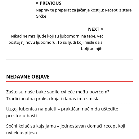
PREVIOUS
Napravite preparat za jačanje kostiju: Recept iz stare
Grčke
NEXT
Nikad ne mrzi ljude koji su ljubomorni na tebe, već
poštuj njihovu ljubomoru. To su ljudi koji misle da si
bolji od njih.
NEDAVNE OBJAVE
Zašto su naše bake sadile cvijeće među povrćem?
Tradicionalna praksa koja i danas ima smisla
Uzgoj lubenica na paleti – praktičan način da uštedite
prostor u bašti
Sočni kolač sa kajsijama – jednostavan domaći recept koji
uvijek uspijeva