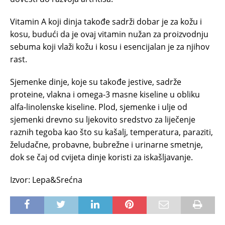
Vitamin A koji dinja takođe sadrži dobar je za kožu i
kosu, budući da je ovaj vitamin nužan za proizvodnju
sebuma koji vlaži kožu i kosu i esencijalan je za njihov
rast.
Sjemenke dinje, koje su takođe jestive, sadrže
proteine, vlakna i omega-3 masne kiseline u obliku
alfa-linolenske kiseline. Plod, sjemenke i ulje od
sjemenki drevno su ljekovito sredstvo za liječenje
raznih tegoba kao što su kašalj, temperatura, paraziti,
želudačne, probavne, bubrežne i urinarne smetnje,
dok se čaj od cvijeta dinje koristi za iskašljavanje.
Izvor: Lepa&Srećna