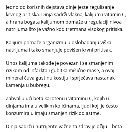
Jedno od korisnih dejstava dinje jeste regulisanje
krvnog pritiska. Dinja sadrži vlakna, kalijum i vitamin C,
a hrana bogata kalijumom pomaže u regulaciji nivoa
natrijuma što je važno kod tretmana visokog pritiska.
Kalijum pomaže organizmu u oslobađanju viška
natrijuma i tako smanjuje povišen krvni pritisak.
Unos kalijuma takođe je povezan i sa smanjenim
rizikom od infarkta i gubitka mišićne mase, a ovaj
mineral čuva gustinu kostiju i sprječava nastanak
kamenja u bubregu.
Zahvaljujući beta karotenu i vitaminu C, kojih u
dinjama ima u velikim količinama, ljudi koji je često
konzumiraju imaju smanjen rizik od astme.
Dinja sadrži i nutrijente važne za zdravlje očiju – beta