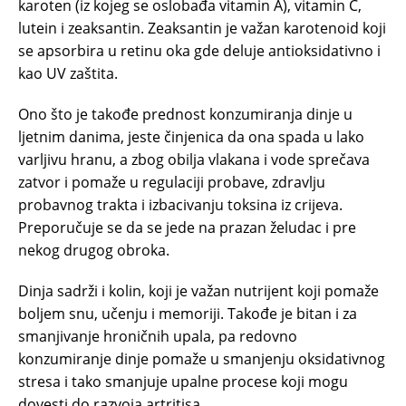
karoten (iz kojeg se oslobađa vitamin A), vitamin C,
lutein i zeaksantin. Zeaksantin je važan karotenoid koji
se apsorbira u retinu oka gde deluje antioksidativno i
kao UV zaštita.
Ono što je takođe prednost konzumiranja dinje u
ljetnim danima, jeste činjenica da ona spada u lako
varljivu hranu, a zbog obilja vlakana i vode sprečava
zatvor i pomaže u regulaciji probave, zdravlju
probavnog trakta i izbacivanju toksina iz crijeva.
Preporučuje se da se jede na prazan želudac i pre
nekog drugog obroka.
Dinja sadrži i kolin, koji je važan nutrijent koji pomaže
boljem snu, učenju i memoriji. Takođe je bitan i za
smanjivanje hroničnih upala, pa redovno
konzumiranje dinje pomaže u smanjenju oksidativnog
stresa i tako smanjuje upalne procese koji mogu
dovesti do razvoja artritisa.