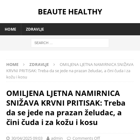
BEAUTE HEALTHY
HOME
ZDRAVLJE
HOME
ZDRAVLJE
OMILJENA LJETNA NAMIRNICA SNIŽAVA
KRVNI PRITISAK: Treba da se jede na prazan želudac, a čini čuda i za
kožu i kosu
OMILJENA LJETNA NAMIRNICA
SNIŽAVA KRVNI PRITISAK: Treba
da se jede na prazan želudac, a
čini čuda i za kožu i kosu
30/04/2025 09:03
admin
Comments Off