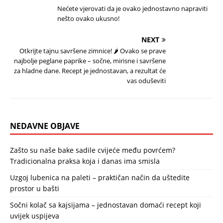
Nećete vjerovati da je ovako jednostavno napraviti
nešto ovako ukusno!
NEXT
Otkrijte tajnu savršene zimnice! 🌶️ Ovako se prave
najbolje peglane paprike – sočne, mirisne i savršene
za hladne dane. Recept je jednostavan, a rezultat će
vas oduševiti
NEDAVNE OBJAVE
Zašto su naše bake sadile cvijeće među povrćem?
Tradicionalna praksa koja i danas ima smisla
Uzgoj lubenica na paleti – praktičan način da uštedite
prostor u bašti
Sočni kolač sa kajsijama – jednostavan domaći recept koji
uvijek uspijeva