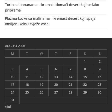
Torta sa bananama – kremast domaći desert koji se lako
priprema
Plazma kocke sa malinama – kremast desert koji spaja
omiljeni keks i svježe voće
AUGUST 2026
M
T
W
T
F
S
S
1
2
3
4
5
6
7
8
9
10
11
12
13
14
15
16
17
18
19
20
21
22
23
24
25
26
27
28
29
30
31
« Jul