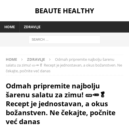
BEAUTE HEALTHY
HOME
ZDRAVLJE
HOME
ZDRAVLJE
Odmah pripremite najbolju šarenu
salatu za zimu! 🥒🥕🥬 Recept je jednostavan, a okus božanstven. Ne
čekajte, počnite već danas
Odmah pripremite najbolju
šarenu salatu za zimu! 🥒🥕🥬
Recept je jednostavan, a okus
božanstven. Ne čekajte, počnite
već danas