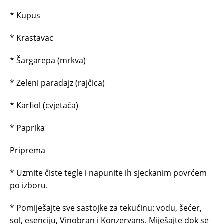
* Kupus
* Krastavac
* Šargarepa (mrkva)
* Zeleni paradajz (rajčica)
* Karfiol (cvjetača)
* Paprika
Priprema
* Uzmite čiste tegle i napunite ih sjeckanim povrćem
po izboru.
* Pomiješajte sve sastojke za tekućinu: vodu, šećer,
sol, esenciju, Vinobran i Konzervans. Miješajte dok se