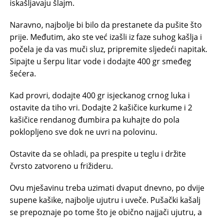
iskašljavaju šlajm.
Naravno, najbolje bi bilo da prestanete da pušite što
prije. Međutim, ako ste već izašli iz faze suhog kašlja i
počela je da vas muči sluz, pripremite sljedeći napitak.
Sipajte u šerpu litar vode i dodajte 400 gr smeđeg
šećera.
Kad provri, dodajte 400 gr isjeckanog crnog luka i
ostavite da tiho vri. Dodajte 2 kašičice kurkume i 2
kašičice rendanog đumbira pa kuhajte do pola
poklopljeno sve dok ne uvri na polovinu.
Ostavite da se ohladi, pa prespite u teglu i držite
čvrsto zatvoreno u frižideru.
Ovu mješavinu treba uzimati dvaput dnevno, po dvije
supene kašike, najbolje ujutru i uveče. Pušački kašalj
se prepoznaje po tome što je obično najjači ujutru, a