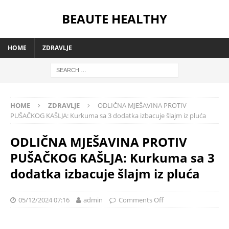
BEAUTE HEALTHY
HOME
ZDRAVLJE
HOME
ZDRAVLJE
ODLIČNA MJEŠAVINA PROTIV
PUŠAČKOG KAŠLJA: Kurkuma sa 3 dodatka izbacuje šlajm iz pluća
ODLIČNA MJEŠAVINA PROTIV
PUŠAČKOG KAŠLJA: Kurkuma sa 3
dodatka izbacuje šlajm iz pluća
05/12/2024 07:16
admin
Comments Off