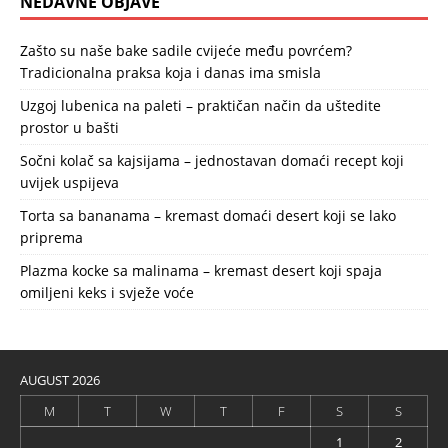
NEDAVNE OBJAVE
Zašto su naše bake sadile cvijeće među povrćem?
Tradicionalna praksa koja i danas ima smisla
Uzgoj lubenica na paleti – praktičan način da uštedite
prostor u bašti
Sočni kolač sa kajsijama – jednostavan domaći recept koji
uvijek uspijeva
Torta sa bananama – kremast domaći desert koji se lako
priprema
Plazma kocke sa malinama – kremast desert koji spaja
omiljeni keks i svježe voće
AUGUST 2026
M
T
W
T
F
S
S
1
2