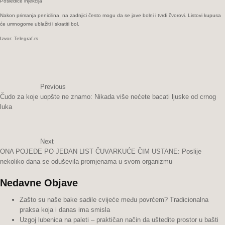
Posledice injekcija
Nakon primanja penicilina, na zadnjici često mogu da se jave bolni i tvrdi čvorovi. Listovi kupusa
će umnogome ublažiti i skratiti bol.
Izvor: Telegraf.rs
Previous
Čudo za koje uopšte ne znamo: Nikada više nećete bacati ljuske od crnog
luka
Next
ONA POJEDE PO JEDAN LIST ČUVARKUĆE ČIM USTANE: Poslije
nekoliko dana se oduševila promjenama u svom organizmu
Nedavne Objave
Zašto su naše bake sadile cvijeće među povrćem? Tradicionalna
praksa koja i danas ima smisla
Uzgoj lubenica na paleti – praktičan način da uštedite prostor u bašti