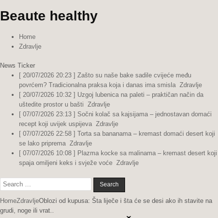
Beaute healthy
Home
Zdravlje
News Ticker
[ 20/07/2026 20:23 ]
Zašto su naše bake sadile cvijeće među
povrćem? Tradicionalna praksa koja i danas ima smisla
Zdravlje
[ 20/07/2026 10:32 ]
Uzgoj lubenica na paleti – praktičan način da
uštedite prostor u bašti
Zdravlje
[ 07/07/2026 23:13 ]
Sočni kolač sa kajsijama – jednostavan domaći
recept koji uvijek uspijeva
Zdravlje
[ 07/07/2026 22:58 ]
Torta sa bananama – kremast domaći desert koji
se lako priprema
Zdravlje
[ 07/07/2026 10:08 ]
Plazma kocke sa malinama – kremast desert koji
spaja omiljeni keks i svježe voće
Zdravlje
Search
for:
Home
Zdravlje
Oblozi od kupusa: Šta liječe i šta će se desi ako ih stavite na
grudi, noge ili vrat..