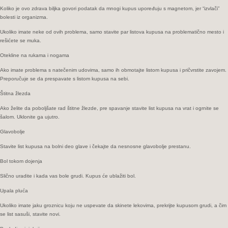
ili
Koliko je ovo zdrava biljka govori podatak da mnogi kupus upoređuju s magnetom, jer “izvlači”
vrat..
bolesti iz organizma.
Ukoliko imate neke od ovih problema, samo stavite par listova kupusa na problematično mesto i
rešićete se muka.
Otekline na rukama i nogama
Ako imate problema s natečenim udovima, samo ih obmotajte listom kupusa i pričvrstite zavojem.
Preporučuje se da prespavate s listom kupusa na sebi.
Štitna žlezda
Ako želite da poboljšate rad štitne žlezde, pre spavanje stavite list kupusa na vrat i ogrnite se
šalom. Uklonite ga ujutro.
Glavobolje
Stavite list kupusa na bolni deo glave i čekajte da nesnosne glavobolje prestanu.
Bol tokom dojenja
Slično uradite i kada vas bole grudi. Kupus će ublažiti bol.
Upala pluća
Ukoliko imate jaku groznicu koju ne uspevate da skinete lekovima, prekrijte kupusom grudi, a čim
se list sasuši, stavite novi.