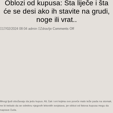
Oblozi od kupusa: Šta liječe i šta
će se desi ako ih stavite na grudi,
noge ili vrat..
on
17/02/2024 08:04
admin
Zdravlje
Comments Off
Oblozi
od
kupusa:
Šta
liječe
i
šta
će
se
desi
ako
ih
stavite
na
Mnogi ljudi obožavaju da jedu kupus. Ali, čak i oni kojima ovo povrće malo teže pada na stomak,
grudi,
ne bi trebalo da se odreknu njegovih lekovitih svojstava, jer oblozi od listova kupusa mogu da
noge
naprave čuda.