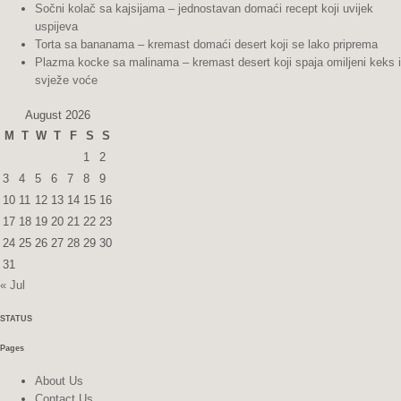
Sočni kolač sa kajsijama – jednostavan domaći recept koji uvijek
uspijeva
Torta sa bananama – kremast domaći desert koji se lako priprema
Plazma kocke sa malinama – kremast desert koji spaja omiljeni keks i
svježe voće
August 2026
M
T
W
T
F
S
S
1
2
3
4
5
6
7
8
9
10
11
12
13
14
15
16
17
18
19
20
21
22
23
24
25
26
27
28
29
30
31
« Jul
STATUS
Pages
About Us
Contact Us