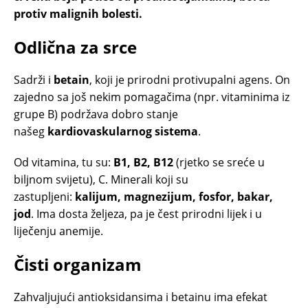
protiv malignih bolesti.
Odlična za srce
Sadrži i
betain
, koji je prirodni protivupalni agens. On
zajedno sa još nekim pomagačima (npr. vitaminima iz
grupe B) podržava dobro stanje
našeg
kardiovaskularnog sistema
.
Od vitamina, tu su:
B1, B2, B12
(rjetko se sreće u
biljnom svijetu), C. Minerali koji su
zastupljeni:
kalijum, magnezijum, fosfor, bakar,
jod
. Ima dosta željeza, pa je čest prirodni lijek i u
liječenju anemije.
Čisti organizam
Zahvaljujući antioksidansima i betainu ima efekat