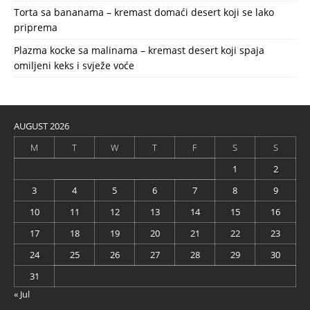
Torta sa bananama – kremast domaći desert koji se lako
priprema
Plazma kocke sa malinama – kremast desert koji spaja
omiljeni keks i svježe voće
AUGUST 2026
M
T
W
T
F
S
S
1
2
3
4
5
6
7
8
9
10
11
12
13
14
15
16
17
18
19
20
21
22
23
24
25
26
27
28
29
30
31
« Jul