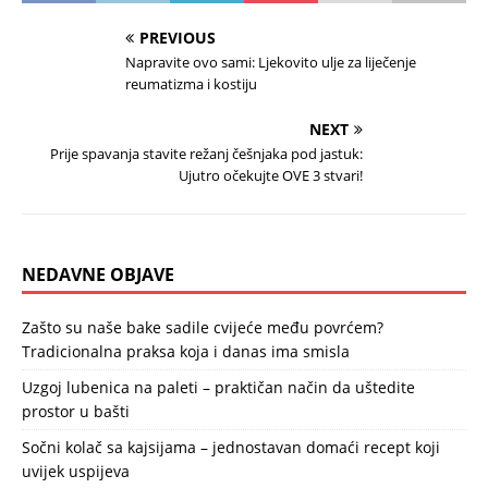
PREVIOUS
Napravite ovo sami: Ljekovito ulje za liječenje
reumatizma i kostiju
NEXT
Prije spavanja stavite režanj češnjaka pod jastuk:
Ujutro očekujte OVE 3 stvari!
NEDAVNE OBJAVE
Zašto su naše bake sadile cvijeće među povrćem?
Tradicionalna praksa koja i danas ima smisla
Uzgoj lubenica na paleti – praktičan način da uštedite
prostor u bašti
Sočni kolač sa kajsijama – jednostavan domaći recept koji
uvijek uspijeva