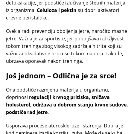
detoksikacije, jer podstiče izlučivanje štetnih materija
iz organizma.
Celuloza i pektin
su dobri aktivatori
crevne peristaltike.
Cvekla radi prevenciju oboljenja jetre, naročito masne
jetre. Važna je za sportiste, jer poboljšava izdržljivost
tokom treninga zbog visokog sadržaja nitrita koji su
važni za oksidativne procese tokom napora. Takođe,
ubrzava oporavak nakon treninga.
Još jednom – Odlična je za srce!
Ona podstiče razmjenu materija u organizmu,
doprinosi
regulaciji krvnog pritiska, snižava
holesterol, održava u dobrom stanju krvne sudove,
podstiče rad jetre
.
Usporava procese ateroskleroze i starenja. Dobra je
kod demineralizacije kostiju i zuba. Može da se kuha,