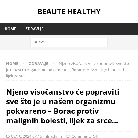
BEAUTE HEALTHY
HOME
ZDRAVLJE
HOME
ZDRAVLJE
Njeno visočanstvo će popraviti sve što
je u našem organizmu pokvareno – Borac protiv malignih bolesti,
lijek za srce…
Njeno visočanstvo će popraviti
sve što je u našem organizmu
pokvareno – Borac protiv
malignih bolesti, lijek za srce…
08/10/2024 07:15
admin
Comments Off