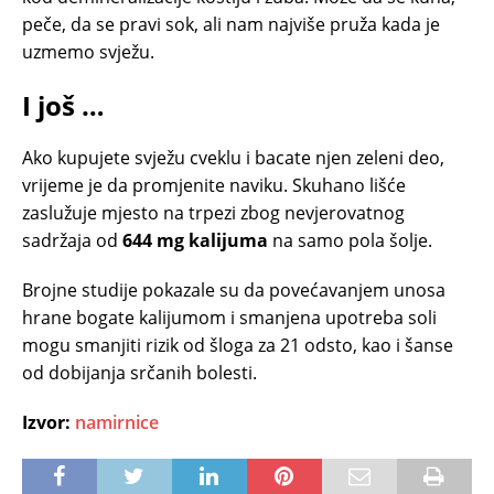
peče, da se pravi sok, ali nam najviše pruža kada je
uzmemo svježu.
I još …
Ako kupujete svježu cveklu i bacate njen zeleni deo,
vrijeme je da promjenite naviku. Skuhano lišće
zaslužuje mjesto na trpezi zbog nevjerovatnog
sadržaja od
644 mg kalijuma
na samo pola šolje.
Brojne studije pokazale su da povećavanjem unosa
hrane bogate kalijumom i smanjena upotreba soli
mogu smanjiti rizik od šloga za 21 odsto, kao i šanse
od dobijanja srčanih bolesti.
Izvor:
namirnice