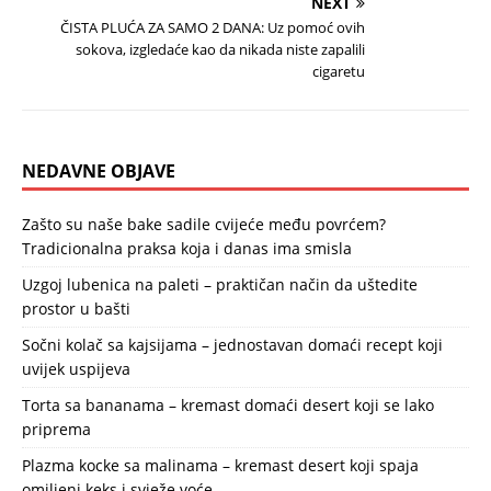
NEXT
ČISTA PLUĆA ZA SAMO 2 DANA: Uz pomoć ovih
sokova, izgledaće kao da nikada niste zapalili
cigaretu
NEDAVNE OBJAVE
Zašto su naše bake sadile cvijeće među povrćem?
Tradicionalna praksa koja i danas ima smisla
Uzgoj lubenica na paleti – praktičan način da uštedite
prostor u bašti
Sočni kolač sa kajsijama – jednostavan domaći recept koji
uvijek uspijeva
Torta sa bananama – kremast domaći desert koji se lako
priprema
Plazma kocke sa malinama – kremast desert koji spaja
omiljeni keks i svježe voće