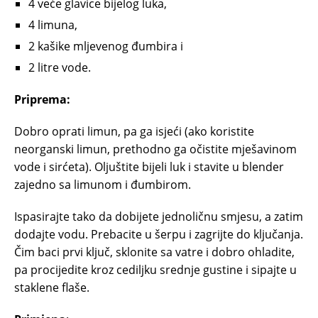
4 veće glavice bijelog luka,
4 limuna,
2 kašike mljevenog đumbira i
2 litre vode.
Priprema:
Dobro oprati limun, pa ga isjeći (ako koristite
neorganski limun, prethodno ga očistite mješavinom
vode i sirćeta). Oljuštite bijeli luk i stavite u blender
zajedno sa limunom i đumbirom.
Ispasirajte tako da dobijete jednoličnu smjesu, a zatim
dodajte vodu. Prebacite u šerpu i zagrijte do ključanja.
Čim baci prvi ključ, sklonite sa vatre i dobro ohladite,
pa procijedite kroz cediljku srednje gustine i sipajte u
staklene flaše.