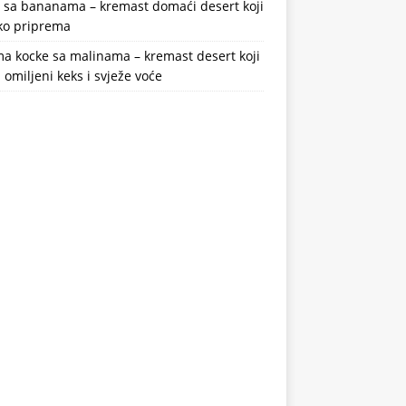
a sa bananama – kremast domaći desert koji
ako priprema
a kocke sa malinama – kremast desert koji
 omiljeni keks i svježe voće