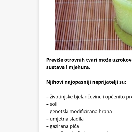
Previše otrovnih tvari može uzroko
sustava i mjehura.
Njihovi najopasniji neprijatelji su:
– životinjske bjelančevine i općenito p
– soli
– genetski modificirana hrana
– umjetna sladila
– gazirana pića