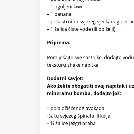
– 1 oguljeni kiwi
– 1 banana
– pola stručka svježeg sjeckanog perši
– 1 šalica čiste vode (ili po želji)
Priprema:
Pomiješajte sve sastojke, dodajte vodu 
teksturu shake napitka.
Dodatni savjet:
Ako želite obogatiti ovaj napitak i 
mineralnu bombu, dodajte još:
– pola očišćenog avokada
-šaku svježeg špinata ili kelja
– ¼ šalice jezgri oraha