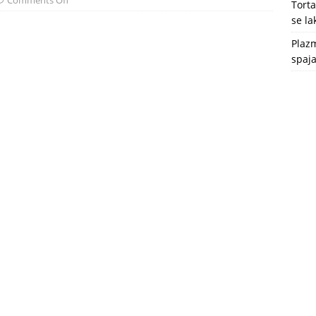
Comments Off
Tort
se l
Plazm
spaja