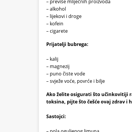
– previše mliječnih proizvoda
– alkohol
– lijekovi i droge
– kofein
– cigarete
Prijatelji bubrega:
– kalij
– magnezij
– puno čiste vode
– svježe voće, povrće i bilje
Ako želite osigurati što učinkovitiji r
toksina, pijte što češće ovaj zdrav i h
Sastojci:
– pola oguljenog limuna