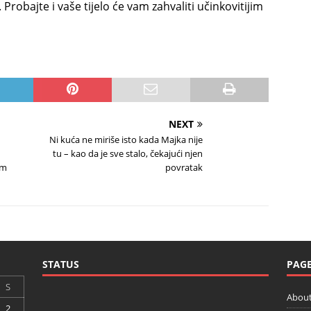
Probajte i vaše tijelo će vam zahvaliti učinkovitijim
NEXT
Ni kuća ne miriše isto kada Majka nije
tu – kao da je sve stalo, čekajući njen
am
povratak
STATUS
PAG
S
About
2