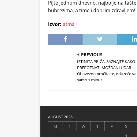
Pijte jednom dnevno, najbolje na tašte. 
bubrezima, a time i dobrim zdravljem!
Izvor:
atma
PREVIOUS
ISTINITA PRIČA: SAZNAJTE KAKO
PREPOZNATI MOŽDANI UDAR –
Obavezno pročitajte, oduzeće v
samo 1 minut
AUGUST 2026
M
T
W
T
F
S
1