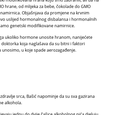
 hrane, od mlijeka za bebe, čokolade do GMO
u namirnica. Objašnjava da promjene na krvnim
avo uslijed hormonalnog disbalansa i hormonalnih
ramo genetski modifikovane namirnice.
toga ukoliko hormone unosite hranom, nanijećete
doktorka koja naglašava da su bitni i faktori
oju unosimo, u koje spade aerozagađenje.
 zdravlje srca, Bašić napominje da su sva gazirana
ine alkohola.
jevaju jednu do dvije čašice alkoholnog pića djeluju