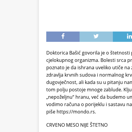
Doktorica Bašić govorila je o štetnosti 
cjelokupnog organizma. Bolesti srca pre
poznato je da ishrana uveliko utiče na
zdravlja krvnih sudova i normalnog k
dugovječnost, ali kada su u pitanju nam
tom polju postoje mnoge zablude. Klju
„nepoželjnu“ hranu, već da budemo umj
vodimo računa o porijeklu i sastavu n
piše https://mondo.rs.
CRVENO MESO NIJE ŠTETNO