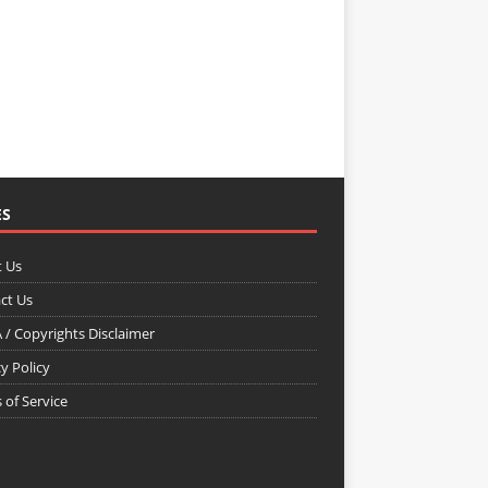
ES
 Us
ct Us
/ Copyrights Disclaimer
y Policy
 of Service