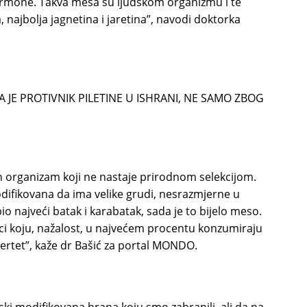
hormone. Takva mesa su ljudskom organizmu i te
najbolja jagnetina i jaretina”, navodi doktorka
 JE PROTIVNIK PILETINE U ISHRANI, NE SAMO ZBOG
n organizam koji ne nastaje prirodnom selekcijom.
odifikovana da ima velike grudi, nesrazmjerne u
io najveći batak i karabatak, sada je to bijelo meso.
ici koju, nažalost, u najvećem procentu konzumiraju
bertet”, kaže dr Bašić za portal MONDO.
ki modifikovana hrana koju smo zabranili, ali da na