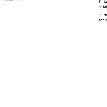
Comments Off
Tort
se l
Plazm
spaja