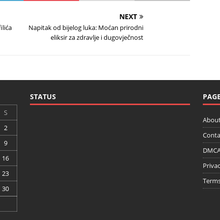
NEXT
ilića
Napitak od bijelog luka: Moćan prirodni
eliksir za zdravlje i dugovječnost
STATUS
PAG
S
About
2
Conta
9
DMCA 
16
Privac
23
Terms
30