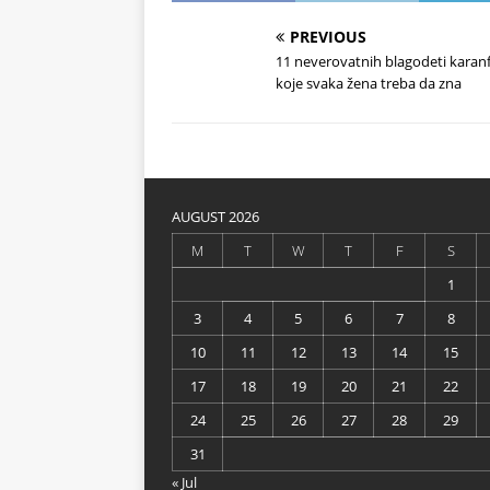
PREVIOUS
11 neverovatnih blagodeti karanf
koje svaka žena treba da zna
AUGUST 2026
M
T
W
T
F
S
1
3
4
5
6
7
8
10
11
12
13
14
15
17
18
19
20
21
22
24
25
26
27
28
29
31
« Jul