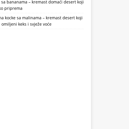
a sa bananama – kremast domaći desert koji
ako priprema
a kocke sa malinama – kremast desert koji
 omiljeni keks i svježe voće