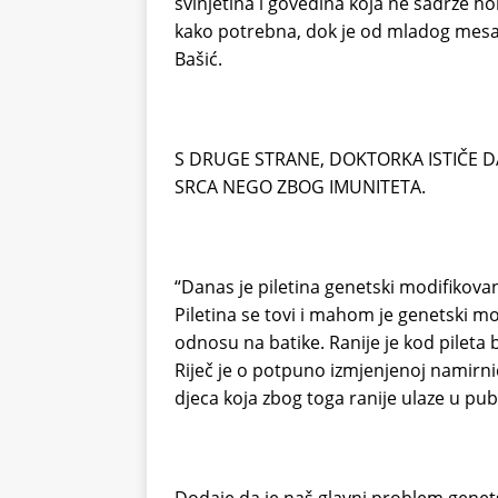
svinjetina i govedina koja ne sadrže 
kako potrebna, dok je od mladog mesa, 
Bašić.
S DRUGE STRANE, DOKTORKA ISTIČE DA
SRCA NEGO ZBOG IMUNITETA.
“Danas je piletina genetski modifikova
Piletina se tovi i mahom je genetski m
odnosu na batike. Ranije je kod pileta b
Riječ je o potpuno izmjenjenoj namirn
djeca koja zbog toga ranije ulaze u pu
Dodaje da je naš glavni problem genets