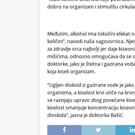
dobro na organizam i stimulišu cirkulac
Međutim, alkohol ima toksični efekat 
količini”, navodi naša sagovornica. Nje
za zdravlje srca najbolji jer daje kise
mišićima, odnosno omogućava da se srč
doktorke, jako je štetna i gazirana vod
koja kiseli organizam.
“Ugljen dioksid iz gazirane vode je jako
organizma, a kiselost krvi utiče na krvn
se razvijaju upravo zbog povećane kise
kiselost smanjuje koncentraciju kiseon
dioskida”, jasna je doktorka Bašić.