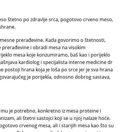
meso štetno po zdravlje srca, pogotovo crveno meso,
ishrane.
o mesne prerađevine. Kada govorimo o štetnosti,
 prerađevine i obradi mesa na visokim
ijeklo mesa koje konzumiramo, baš kao i porijeklo
jašnjava kardiolog i specijalista interne medicine dr
 postoji hrana koja je loša po srce jer je sva hrana
govarajućeg je porijekla, odnosno dobrog sastava,
 mu je potrebno, konkretno iz mesa proteine i
zam, ali štetni sastojci koji se u njoj nalaze hoće.
gotovo crvenog mesa, ali i starijih mesa kao što su