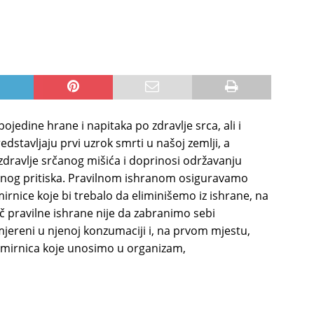
pojedine hrane i napitaka po zdravlje srca, ali i
dstavljaju prvi uzrok smrti u našoj zemlji, a
 zdravlje srčanog mišića i doprinosi održavanju
rvnog pritiska. Pravilnom ishranom osiguravamo
irnice koje bi trebalo da eliminišemo iz ishrane, na
č pravilne ishrane nije da zabranimo sebi
ereni u njenoj konzumaciji i, na prvom mjestu,
amirnica koje unosimo u organizam,