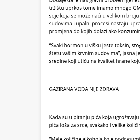
tržištu uprkos tome imamo mnogo GMO
soje koja se može naći u velikom broj
sudovima i upalni procesi nastaju upr
promjena do kojih dolazi ako konzumi
“Svaki hormon u višku jeste toksin, s
štetu vašim krvnim sudovima”, jasna je 
sredine koji utiču na kvalitet hrane k
GAZIRANA VODA NIJE ZDRAVA
Kada su u pitanju pića koja ugrožavaju
pića loša za srce, svakako i velike količ
“Male količine alkohola koje podrazumi