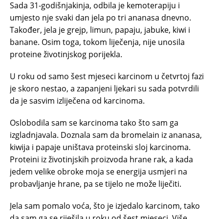
Sada 31-godišnjakinja, odbila je kemoterapiju i
umjesto nje svaki dan jela po tri ananasa dnevno.
Također, jela je grejp, limun, papaju, jabuke, kiwi i
banane. Osim toga, tokom liječenja, nije unosila
proteine životinjskog porijekla.
U roku od samo šest mjeseci karcinom u četvrtoj fazi
je skoro nestao, a zapanjeni ljekari su sada potvrdili
da je sasvim izliječena od karcinoma.
Oslobodila sam se karcinoma tako što sam ga
izgladnjavala. Doznala sam da bromelain iz ananasa,
kiwija i papaje uništava proteinski sloj karcinoma.
Proteini iz životinjskih proizvoda hrane rak, a kada
jedem velike obroke moja se energija usmjeri na
probavljanje hrane, pa se tijelo ne može liječiti.
Jela sam pomalo voća, što je izjedalo karcinom, tako
da sam ga se riješila u roku od šest mjeseci. Više