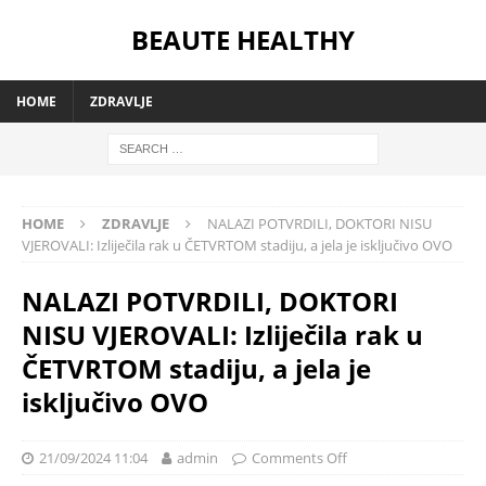
BEAUTE HEALTHY
HOME
ZDRAVLJE
HOME
ZDRAVLJE
NALAZI POTVRDILI, DOKTORI NISU
VJEROVALI: Izliječila rak u ČETVRTOM stadiju, a jela je isključivo OVO
NALAZI POTVRDILI, DOKTORI
NISU VJEROVALI: Izliječila rak u
ČETVRTOM stadiju, a jela je
isključivo OVO
21/09/2024 11:04
admin
Comments Off