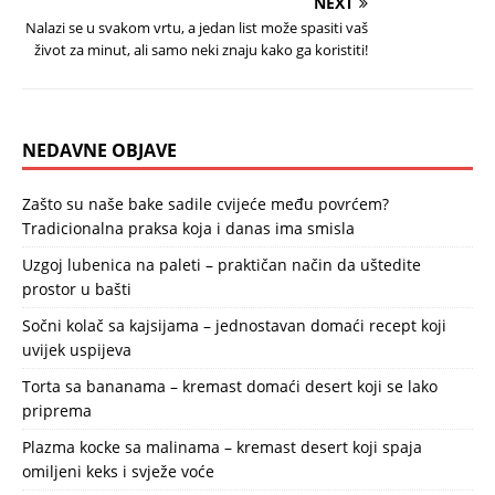
NEXT
Nalazi se u svakom vrtu, a jedan list može spasiti vaš
život za minut, ali samo neki znaju kako ga koristiti!
NEDAVNE OBJAVE
Zašto su naše bake sadile cvijeće među povrćem?
Tradicionalna praksa koja i danas ima smisla
Uzgoj lubenica na paleti – praktičan način da uštedite
prostor u bašti
Sočni kolač sa kajsijama – jednostavan domaći recept koji
uvijek uspijeva
Torta sa bananama – kremast domaći desert koji se lako
priprema
Plazma kocke sa malinama – kremast desert koji spaja
omiljeni keks i svježe voće