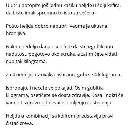
Ujutru potopite još jednu kašiku heljde u šolji kefira,
da biste imali spremno to isto za večeru.
Pošto heljda dobro nabubri, veoma je ukusna i
hranljiva.
Nakon nedelju dana osetićete da ste izgubili onu
nadutost, pogotovo oko struka, a zatim ćete videti
gubitak kilograma.
Za 4 nedelje, uz ovakvu ishranu, gubi se 4 kilograma.
Isprobajte i nećete se pokajati. Osim gubitka
kilograma, osetićete se dosta zdravije. Kosa i nokti će
vam biti zdravi i odolevaće lomljenju i oštećenju.
Heljda u kombinaciji sa kefirom predstavlja pravi
čistač creva.