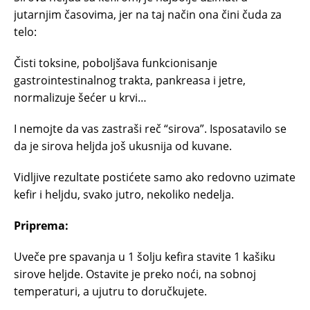
jutarnjim časovima, jer na taj način ona čini čuda za
telo:
Čisti toksine, poboljšava funkcionisanje
gastrointestinalnog trakta, pankreasa i jetre,
normalizuje šećer u krvi…
I nemojte da vas zastraši reč “sirova”. Isposatavilo se
da je sirova heljda još ukusnija od kuvane.
Vidljive rezultate postićete samo ako redovno uzimate
kefir i heljdu, svako jutro, nekoliko nedelja.
Priprema:
Uveče pre spavanja u 1 šolju kefira stavite 1 kašiku
sirove heljde. Ostavite je preko noći, na sobnoj
temperaturi, a ujutru to doručkujete.