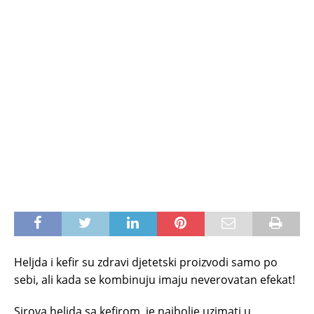
Heljda i kefir su zdravi djetetski proizvodi samo po
sebi, ali kada se kombinuju imaju neverovatan efekat!
Sirova heljda sa kefirom, je najbolje uzimati u