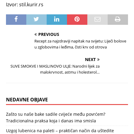
Izvor: stil.kurir.rs
PREVIOUS
Recept za najzdraviji napitak na svijetu: Liječi bolove
u zglobovima i leđima, čisti krv od otrova
NEXT
SUVE SMOKVE I MASLINOVO ULJE: Narodni lijek za
malokrvnost, astmu i holesterol…
NEDAVNE OBJAVE
Zašto su naše bake sadile cvijeće među povrćem?
Tradicionalna praksa koja i danas ima smisla
Uzgoj lubenica na paleti – praktičan način da uštedite