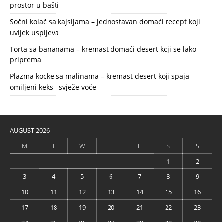
prostor u bašti
Sočni kolač sa kajsijama – jednostavan domaći recept koji
uvijek uspijeva
Torta sa bananama – kremast domaći desert koji se lako
priprema
Plazma kocke sa malinama – kremast desert koji spaja
omiljeni keks i svježe voće
AUGUST 2026
M
T
W
T
F
S
S
1
2
3
4
5
6
7
8
9
10
11
12
13
14
15
16
17
18
19
20
21
22
23