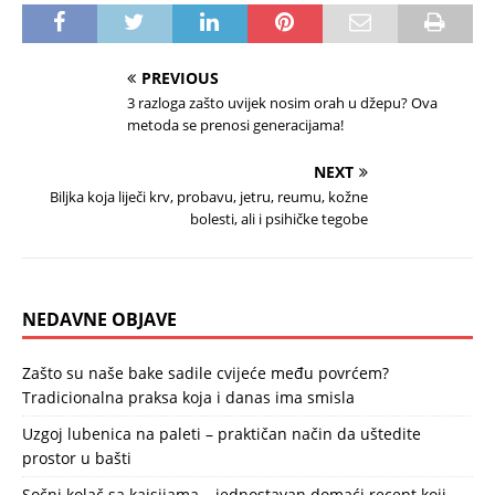
PREVIOUS
3 razloga zašto uvijek nosim orah u džepu? Ova
metoda se prenosi generacijama!
NEXT
Biljka koja liječi krv, probavu, jetru, reumu, kožne
bolesti, ali i psihičke tegobe
NEDAVNE OBJAVE
Zašto su naše bake sadile cvijeće među povrćem?
Tradicionalna praksa koja i danas ima smisla
Uzgoj lubenica na paleti – praktičan način da uštedite
prostor u bašti
Sočni kolač sa kajsijama – jednostavan domaći recept koji