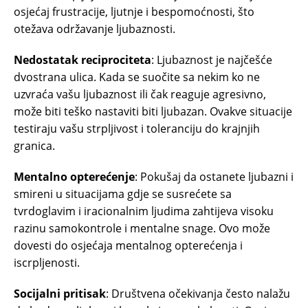
osjećaj frustracije, ljutnje i bespomoćnosti, što
otežava održavanje ljubaznosti.
Nedostatak reciprociteta
: Ljubaznost je najčešće
dvostrana ulica. Kada se suočite sa nekim ko ne
uzvraća vašu ljubaznost ili čak reaguje agresivno,
može biti teško nastaviti biti ljubazan. Ovakve situacije
testiraju vašu strpljivost i toleranciju do krajnjih
granica.
Mentalno opterećenje
: Pokušaj da ostanete ljubazni i
smireni u situacijama gdje se susrećete sa
tvrdoglavim i iracionalnim ljudima zahtijeva visoku
razinu samokontrole i mentalne snage. Ovo može
dovesti do osjećaja mentalnog opterećenja i
iscrpljenosti.
Socijalni pritisak
: Društvena očekivanja često nalažu