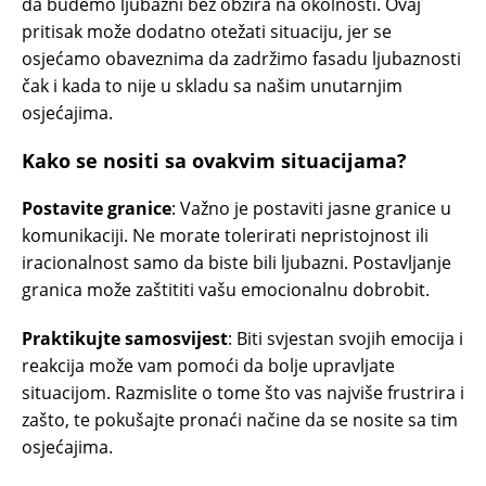
da budemo ljubazni bez obzira na okolnosti. Ovaj
pritisak može dodatno otežati situaciju, jer se
osjećamo obaveznima da zadržimo fasadu ljubaznosti
čak i kada to nije u skladu sa našim unutarnjim
osjećajima.
Kako se nositi sa ovakvim situacijama?
Postavite granice
: Važno je postaviti jasne granice u
komunikaciji. Ne morate tolerirati nepristojnost ili
iracionalnost samo da biste bili ljubazni. Postavljanje
granica može zaštititi vašu emocionalnu dobrobit.
Praktikujte samosvijest
: Biti svjestan svojih emocija i
reakcija može vam pomoći da bolje upravljate
situacijom. Razmislite o tome što vas najviše frustrira i
zašto, te pokušajte pronaći načine da se nosite sa tim
osjećajima.