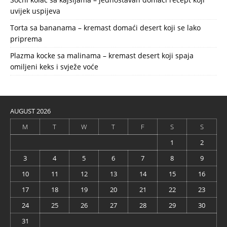
uvijek uspijeva
Torta sa bananama – kremast domaći desert koji se lako
priprema
Plazma kocke sa malinama – kremast desert koji spaja
omiljeni keks i svježe voće
AUGUST 2026
M
T
W
T
F
S
S
1
2
3
4
5
6
7
8
9
10
11
12
13
14
15
16
17
18
19
20
21
22
23
24
25
26
27
28
29
30
31