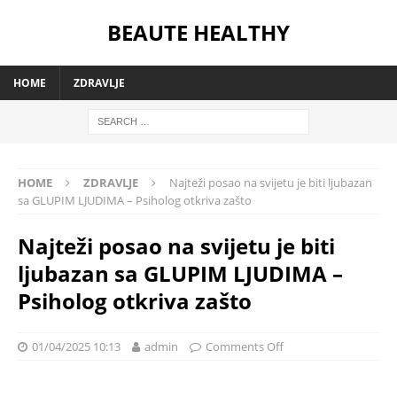
BEAUTE HEALTHY
HOME
ZDRAVLJE
HOME
ZDRAVLJE
Najteži posao na svijetu je biti ljubazan
sa GLUPIM LJUDIMA – Psiholog otkriva zašto
Najteži posao na svijetu je biti
ljubazan sa GLUPIM LJUDIMA –
Psiholog otkriva zašto
01/04/2025 10:13
admin
Comments Off