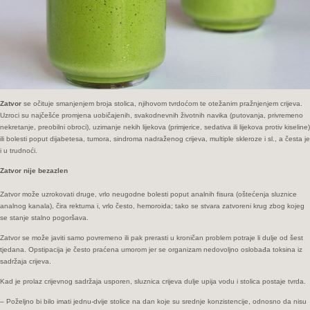
Zatvor
se očituje smanjenjem broja stolica, njihovom tvrdoćom te otežanim pražnjenjem crijeva.
Uzroci su najčešće promjena uobičajenih, svakodnevnih životnih navika (putovanja, privremeno
nekretanje, preobilni obroci), uzimanje nekih lijekova (primjerice, sedativa ili lijekova protiv kiseline)
ili bolesti poput dijabetesa, tumora, sindroma nadraženog crijeva, multiple skleroze i sl., a česta je
i u trudnoći.
Zatvor nije bezazlen
Zatvor može uzrokovati druge, vrlo neugodne bolesti poput analnih fisura (oštećenja sluznice
analnog kanala), čira rektuma i, vrlo često, hemoroida; tako se stvara zatvoreni krug zbog kojeg
se stanje stalno pogoršava.
Zatvor se može javiti samo povremeno ili pak prerasti u kroničan problem potraje li dulje od šest
tjedana. Opstipacija je često praćena umorom jer se organizam nedovoljno oslobađa toksina iz
sadržaja crijeva.
Kad je prolaz crijevnog sadržaja usporen, sluznica crijeva dulje upija vodu i stolica postaje tvrda.
– Poželjno bi bilo imati jednu-dvije stolice na dan koje su srednje konzistencije, odnosno da nisu