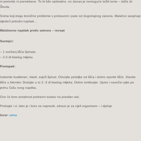
ni pretvrde ni premekane. To bi bilo optimalno, no danas je nemoguće težiti tome – ističe dr.
Škurla.
Svima koji imaju kronične probleme s probavom i pate od dugotrajnog zatvora, Malahov savjetuje
sljedeći prirodni napitak…
Malahovov napitak protiv zatvora – recept
Sastojci:
– 1 svežanj lišća špinata
– 2-3 dl kiselog mlijeka
Postupak:
Izaberite kvalitetan, mladi, svježi špinat. Odvojite peteljke od lišća i dobro operite lišće. Stavite
lišće u blender. Dodajte u to 2 -3 dl kiselog mlijeka. Dobro izmiksajte. Ujutro i navečer pijte po
jednu čašu ovog napitka.
Ovo će brzo potaknuti probavni sustav na pravilan rad.
Probajte i vi, lako je i brzo za napraviti, zdravo je za cijeli organizam – i djeluje
Izvor:
atma