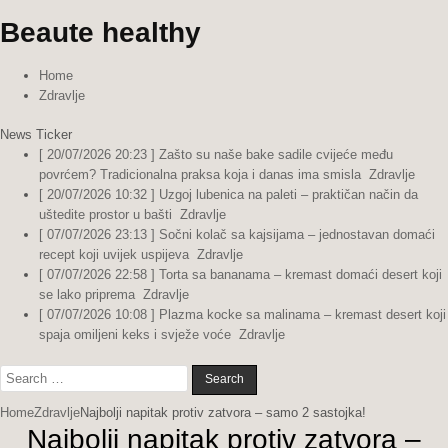
Beaute healthy
Home
Zdravlje
News Ticker
[ 20/07/2026 20:23 ]
Zašto su naše bake sadile cvijeće među
povrćem? Tradicionalna praksa koja i danas ima smisla
Zdravlje
[ 20/07/2026 10:32 ]
Uzgoj lubenica na paleti – praktičan način da
uštedite prostor u bašti
Zdravlje
[ 07/07/2026 23:13 ]
Sočni kolač sa kajsijama – jednostavan domaći
recept koji uvijek uspijeva
Zdravlje
[ 07/07/2026 22:58 ]
Torta sa bananama – kremast domaći desert koji
se lako priprema
Zdravlje
[ 07/07/2026 10:08 ]
Plazma kocke sa malinama – kremast desert koji
spaja omiljeni keks i svježe voće
Zdravlje
Search
for:
Home
Zdravlje
Najbolji napitak protiv zatvora – samo 2 sastojka!
Najbolji napitak protiv zatvora –