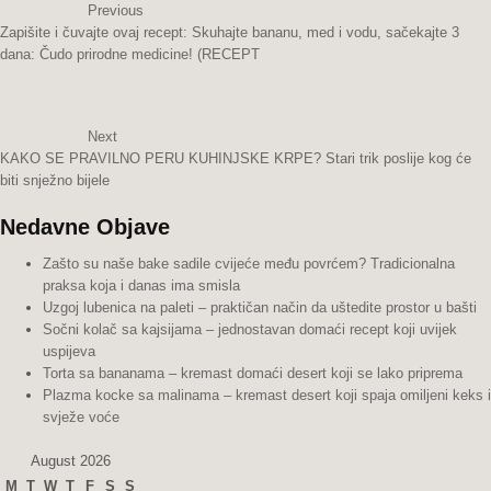
Previous
Zapišite i čuvajte ovaj recept: Skuhajte bananu, med i vodu, sačekajte 3
dana: Čudo prirodne medicine! (RECEPT
Next
KAKO SE PRAVILNO PERU KUHINJSKE KRPE? Stari trik poslije kog će
biti snježno bijele
Nedavne Objave
Zašto su naše bake sadile cvijeće među povrćem? Tradicionalna
praksa koja i danas ima smisla
Uzgoj lubenica na paleti – praktičan način da uštedite prostor u bašti
Sočni kolač sa kajsijama – jednostavan domaći recept koji uvijek
uspijeva
Torta sa bananama – kremast domaći desert koji se lako priprema
Plazma kocke sa malinama – kremast desert koji spaja omiljeni keks i
svježe voće
August 2026
M
T
W
T
F
S
S