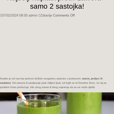
samo 2 sastojka!
on
07/02/2024 08:00
admin
Zdravlje
Comments Off
Najbolji
napitak
protiv
zatvora
–
samo
2
sastojka!
Svatko je od nas bar jednom doživio neugodnu epizodu s probavom:
zatvor, proljev ili
nadutost
. Od zatvora ili opstipacije pate milijuni ljudi, od kojih su tri četvrtine žene, no taj se
problem često prešućuje, bilo zbog srama ili zbog uvjerenja da se ne može riješiti.