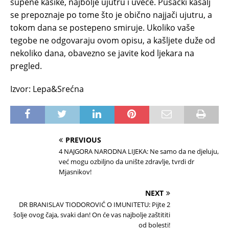
supene kašike, najbolje ujutru i uveče. Pušački kašalj
se prepoznaje po tome što je obično najjači ujutru, a
tokom dana se postepeno smiruje. Ukoliko vaše
tegobe ne odgovaraju ovom opisu, a kašljete duže od
nekoliko dana, obavezno se javite kod ljekara na
pregled.
Izvor: Lepa&Srećna
PREVIOUS
4 NAJGORA NARODNA LIJEKA: Ne samo da ne djeluju,
već mogu ozbiljno da unište zdravlje, tvrdi dr
Mjasnikov!
NEXT
DR BRANISLAV TIODOROVIĆ O IMUNITETU: Pijte 2
šolje ovog čaja, svaki dan! On će vas najbolje zaštititi
od bolesti!