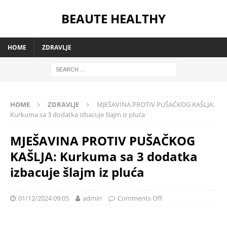
BEAUTE HEALTHY
HOME
ZDRAVLJE
HOME
ZDRAVLJE
MJEŠAVINA PROTIV PUŠAČKOG KAŠLJA:
Kurkuma sa 3 dodatka izbacuje šlajm iz pluća
MJEŠAVINA PROTIV PUŠAČKOG
KAŠLJA: Kurkuma sa 3 dodatka
izbacuje šlajm iz pluća
01/12/2024 09:05
admin
Comments Off