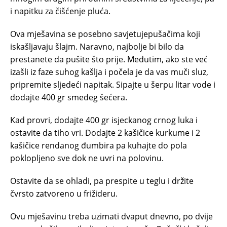
i napitku za čišćenje pluća.
Ova mješavina se posebno savjetujepušačima koji
iskašljavaju šlajm. Naravno, najbolje bi bilo da
prestanete da pušite što prije. Međutim, ako ste već
izašli iz faze suhog kašlja i počela je da vas muči sluz,
pripremite sljedeći napitak. Sipajte u šerpu litar vode i
dodajte 400 gr smeđeg šećera.
Kad provri, dodajte 400 gr isjeckanog crnog luka i
ostavite da tiho vri. Dodajte 2 kašičice kurkume i 2
kašičice rendanog đumbira pa kuhajte do pola
poklopljeno sve dok ne uvri na polovinu.
Ostavite da se ohladi, pa prespite u teglu i držite
čvrsto zatvoreno u frižideru.
Ovu mješavinu treba uzimati dvaput dnevno, po dvije