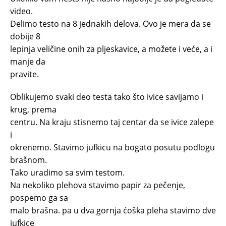
video.
Delimo testo na 8 jednakih delova. Ovo je mera da se
dobije 8
lepinja veličine onih za pljeskavice, a možete i veće, a i
manje da
pravite.
Oblikujemo svaki deo testa tako što ivice savijamo i
krug, prema
centru. Na kraju stisnemo taj centar da se ivice zalepe
i
okrenemo. Stavimo jufkicu na bogato posutu podlogu
brašnom.
Tako uradimo sa svim testom.
Na nekoliko plehova stavimo papir za pečenje,
pospemo ga sa
malo brašna. pa u dva gornja ćoška pleha stavimo dve
jufkice