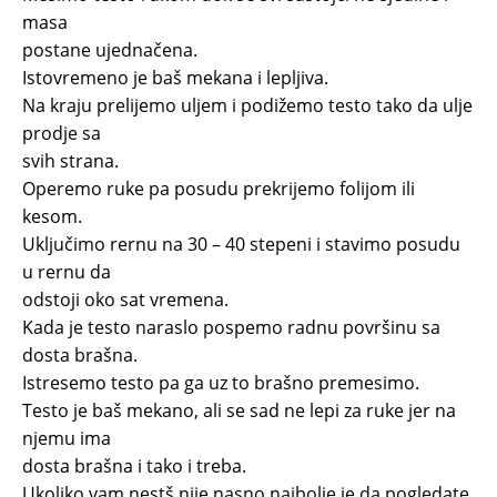
masa
postane ujednačena.
Istovremeno je baš mekana i lepljiva.
Na kraju prelijemo uljem i podižemo testo tako da ulje
prodje sa
svih strana.
Operemo ruke pa posudu prekrijemo folijom ili
kesom.
Uključimo rernu na 30 – 40 stepeni i stavimo posudu
u rernu da
odstoji oko sat vremena.
Kada je testo naraslo pospemo radnu površinu sa
dosta brašna.
Istresemo testo pa ga uz to brašno premesimo.
Testo je baš mekano, ali se sad ne lepi za ruke jer na
njemu ima
dosta brašna i tako i treba.
Ukoliko vam nestš nije nasno najbolje je da pogledate