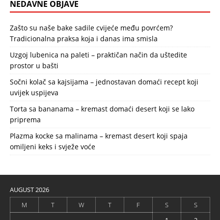
NEDAVNE OBJAVE
Zašto su naše bake sadile cvijeće među povrćem?
Tradicionalna praksa koja i danas ima smisla
Uzgoj lubenica na paleti – praktičan način da uštedite
prostor u bašti
Sočni kolač sa kajsijama – jednostavan domaći recept koji
uvijek uspijeva
Torta sa bananama – kremast domaći desert koji se lako
priprema
Plazma kocke sa malinama – kremast desert koji spaja
omiljeni keks i svježe voće
AUGUST 2026
M
T
W
T
F
S
S