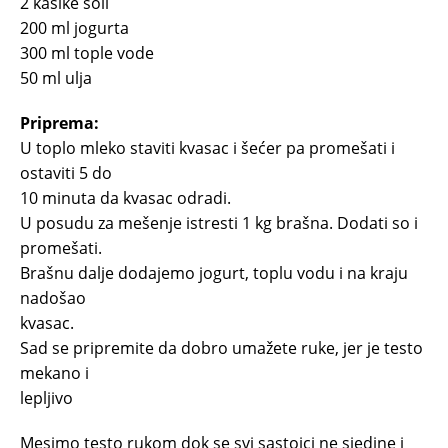
2 kašike soli
200 ml jogurta
300 ml tople vode
50 ml ulja
Priprema:
U toplo mleko staviti kvasac i šećer pa promešati i
ostaviti 5 do
10 minuta da kvasac odradi.
U posudu za mešenje istresti 1 kg brašna. Dodati so i
promešati.
Brašnu dalje dodajemo jogurt, toplu vodu i na kraju
nadošao
kvasac.
Sad se pripremite da dobro umažete ruke, jer je testo
mekano i
lepljivo
Mesimo testo rukom dok se svi sastojci ne sjedine i