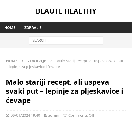
BEAUTE HEALTHY
HOME
ZDRAVLJE
HOME
ZDRAVLJE
Malo stariji recept, ali uspeva svaki put
– lepinje za pljeskavice i ćevape
Malo stariji recept, ali uspeva
svaki put – lepinje za pljeskavice i
ćevape
09/01/2024 19:40
admin
Comments Off