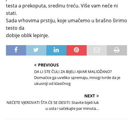
testa a prekoputa, sredinu treću. Više vam neće ni
stati.
Sada vrhovima prstiju, koje umačemo u brašno širimo
testo da
dobije oblik lepinje.
PREVIOUS
DA LI STE ČULI ZA BIJELI AJVAR MALIDŽANO?
Domaćice ga uveliko spremaju, mnogi tvrde da je
ukusniji od klasičnog
NEXT
NEĆETE VJEROVATI ŠTA ĆE SE DESITI: Stavite bijeli luk
u usta i sačekajte par minuta…