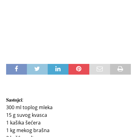
𝐒𝐚𝐬𝐭𝐨𝐣𝐜𝐢:
300 ml toplog mleka
15 g suvog kvasca
1 kašika šećera
1 kg mekog brašna