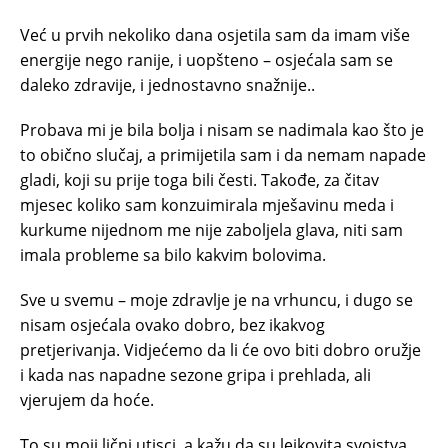
Već u prvih nekoliko dana osjetila sam da imam više
energije nego ranije, i uopšteno – osjećala sam se
daleko zdravije, i jednostavno snažnije..
Probava mi je bila bolja i nisam se nadimala kao što je
to obično slučaj, a primijetila sam i da nemam napade
gladi, koji su prije toga bili česti. Takođe, za čitav
mjesec koliko sam konzuimirala mješavinu meda i
kurkume nijednom me nije zaboljela glava, niti sam
imala probleme sa bilo kakvim bolovima.
Sve u svemu – moje zdravlje je na vrhuncu, i dugo se
nisam osjećala ovako dobro, bez ikakvog
pretjerivanja. Vidjećemo da li će ovo biti dobro oružje
i kada nas napadne sezone gripa i prehlada, ali
vjerujem da hoće.
To su moji lični utisci, a kažu da su lejkovita svojstva