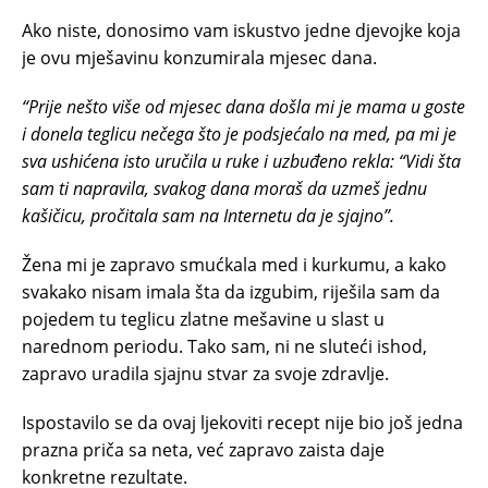
Ako niste, donosimo vam iskustvo jedne djevojke koja
je ovu mješavinu konzumirala mjesec dana.
“Prije nešto više od mjesec dana došla mi je mama u goste
i donela teglicu nečega što je podsjećalo na med, pa mi je
sva ushićena isto uručila u ruke i uzbuđeno rekla: “Vidi šta
sam ti napravila, svakog dana moraš da uzmeš jednu
kašičicu, pročitala sam na Internetu da je sjajno”.
Žena mi je zapravo smućkala med i kurkumu, a kako
svakako nisam imala šta da izgubim, riješila sam da
pojedem tu teglicu zlatne mešavine u slast u
narednom periodu. Tako sam, ni ne sluteći ishod,
zapravo uradila sjajnu stvar za svoje zdravlje.
Ispostavilo se da ovaj ljekoviti recept nije bio još jedna
prazna priča sa neta, već zapravo zaista daje
konkretne rezultate.