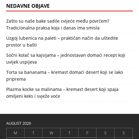
NEDAVNE OBJAVE
Zašto su naše bake sadile cvijeće među povrćem?
Tradicionalna praksa koja i danas ima smisla
Uzgoj lubenica na paleti – praktičan način da uštedite
prostor u bašti
Sočni kolač sa kajsijama – jednostavan domaći recept koji
uvijek uspijeva
Torta sa bananama – kremast domaći desert koji se lako
priprema
Plazma kocke sa malinama – kremast desert koji spaja
omiljeni keks i svježe voće
AUGUST 2026
M
T
W
T
F
S
S