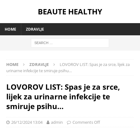
BEAUTE HEALTHY
HOME
ZDRAVLJE
HOME
ZDRAVLJE
LOVOROV LIST: Spas je za srce, lijek za
urinarne infekcije te smiruje psihu…
LOVOROV LIST: Spas je za srce,
lijek za urinarne infekcije te
smiruje psihu…
26/12/2024 13:04
admin
Comments Off