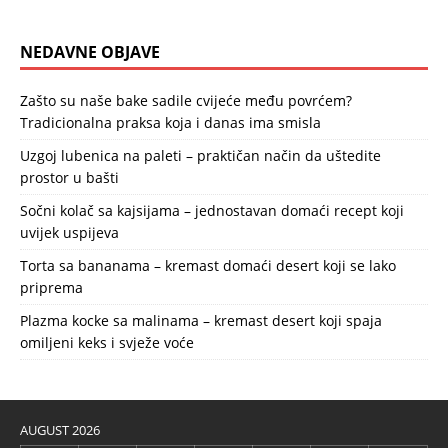
NEDAVNE OBJAVE
Zašto su naše bake sadile cvijeće među povrćem?
Tradicionalna praksa koja i danas ima smisla
Uzgoj lubenica na paleti – praktičan način da uštedite
prostor u bašti
Sočni kolač sa kajsijama – jednostavan domaći recept koji
uvijek uspijeva
Torta sa bananama – kremast domaći desert koji se lako
priprema
Plazma kocke sa malinama – kremast desert koji spaja
omiljeni keks i svježe voće
AUGUST 2026