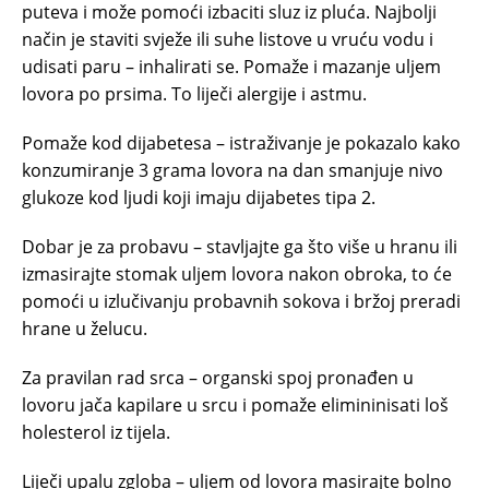
puteva i može pomoći izbaciti sluz iz pluća. Najbolji
način je staviti svježe ili suhe listove u vruću vodu i
udisati paru – inhalirati se. Pomaže i mazanje uljem
lovora po prsima. To liječi alergije i astmu.
Pomaže kod dijabetesa – istraživanje je pokazalo kako
konzumiranje 3 grama lovora na dan smanjuje nivo
glukoze kod ljudi koji imaju dijabetes tipa 2.
Dobar je za probavu – stavljajte ga što više u hranu ili
izmasirajte stomak uljem lovora nakon obroka, to će
pomoći u izlučivanju probavnih sokova i bržoj preradi
hrane u želucu.
Za pravilan rad srca – organski spoj pronađen u
lovoru jača kapilare u srcu i pomaže elimininisati loš
holesterol iz tijela.
Liječi upalu zgloba – uljem od lovora masirajte bolno