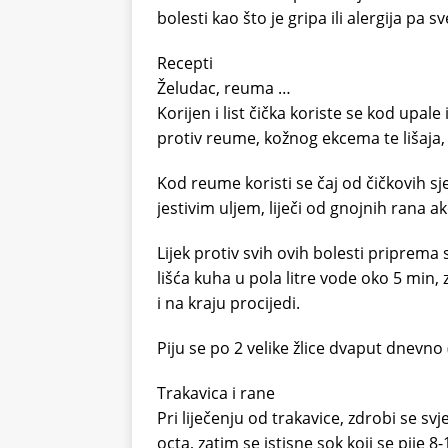
bolesti kao što je gripa ili alergija pa 
Recepti
Želudac, reuma …
Korijen i list čička koriste se kod upale 
protiv reume, kožnog ekcema te lišaja, 
Kod reume koristi se čaj od čičkovih s
jestivim uljem, liječi od gnojnih rana 
Lijek protiv svih ovih bolesti priprema 
lišća kuha u pola litre vode oko 5 min
i na kraju procijedi.
Piju se po 2 velike žlice dvaput dnevno 
Trakavica i rane
Pri liječenju od trakavice, zdrobi se svje
octa, zatim se istisne sok koji se pije 8