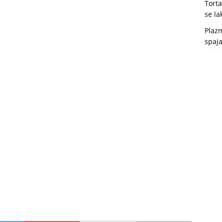
Tort
se l
Plazm
spaja