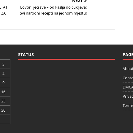
NEXT
LTATI
Lovor liječi sve – od kašlja do čukljeva:
 ZA
Svi narodni recepti na jednom mjestu!
STATUS
PAG
S
About
2
Conta
9
DMCA 
16
Privac
23
Terms
30