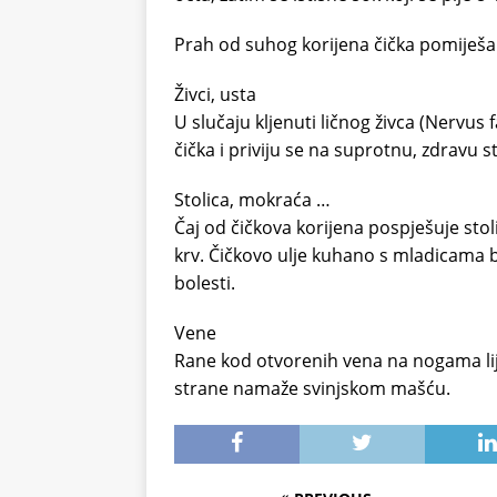
Prah od suhog korijena čička pomiješan s
Živci, usta
U slučaju kljenuti ličnog živca (Nervus fa
čička i priviju se na suprotnu, zdravu st
Stolica, mokraća …
Čaj od čičkova korijena pospješuje stoli
krv. Čičkovo ulje kuhano s mladicama bo
bolesti.
Vene
Rane kod otvorenih vena na nogama lije
strane namaže svinjskom mašću.