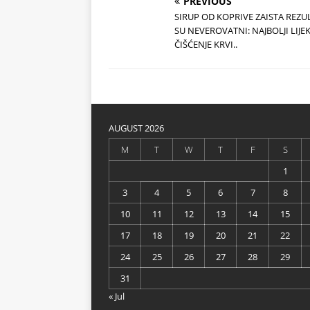
PREVIOUS
SIRUP OD KOPRIVE ZAISTA REZU
SU NEVEROVATNI: NAJBOLJI LIJEK
ČIŠĆENJE KRVI..
AUGUST 2026
M
T
W
T
F
S
1
3
4
5
6
7
8
10
11
12
13
14
15
17
18
19
20
21
22
24
25
26
27
28
29
31
« Jul