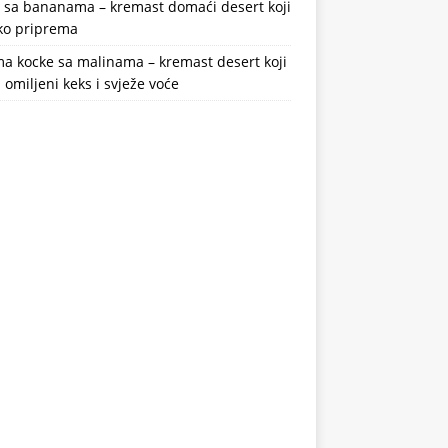
a sa bananama – kremast domaći desert koji
ako priprema
a kocke sa malinama – kremast desert koji
 omiljeni keks i svježe voće