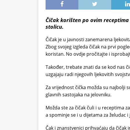
Čičak korišten po ovim receptima 
stolicu.
Čičak je u javnosti zanemarena ljekovita
Zbog svojeg izgleda čičak na prvi pogled
koristan. No ovdje pročitajte i isproba
Također, trebate znati da se kod nas 
uzgajaju radi njegovih ljekovitih svojstv
Za vrijednost čička možda su najbolji s
glavnih sastojaka na jelovniku.
Možda ste za čičak čuli i u receptima za 
a spominje se i u dijetama za želudac i 
Čak i znanstvenici prihvaćaju da čičak 