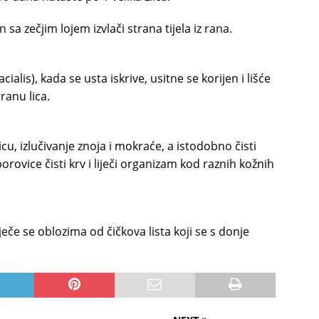
a zečjim lojem izvlači strana tijela iz rana.
cialis), kada se usta iskrive, usitne se korijen i lišće
ranu lica.
cu, izlučivanje znoja i mokraće, a istodobno čisti
rovice čisti krv i liječi organizam kod raznih kožnih
če se oblozima od čičkova lista koji se s donje