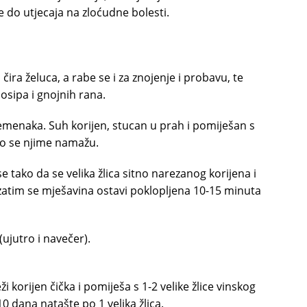
sve do utjecaja na zloćudne bolesti.
i čira želuca, a rabe se i za znojenje i probavu, te
osipa i gnoj­nih rana.
jemenaka. Suh korijen, stucan u prah i pomiješan s
ako se njime namažu.
se tako da se velika žlica sitno narezanog korijena i
, zatim se mješavina ostavi poklopljena 10-15 minuta
(ujutro i navečer).
ži korijen čička i pomiješa s 1-2 velike žlice vinskog
-10 dana natašte po 1 velika žlica.