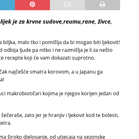
lijek je za krvne sudove,reumu,rane, živce,
 biljka, malo tko i pomišlja da bi mogao biti ljekovit!
 odbija ljude pa nitko i ne razmišlja je li za nešto
jte recepte koji će vam dokazati suprotno.
čičak najčešće smatra korovom, a u Japanu ga
a!
uci makrobiotičari kojima je njegov korijen jedan od
šečeraše, zato jer je hranjiv i ljekovit kod te bolesti,
jetra.
ima široko djelovanje, od utjecaja na sezonske