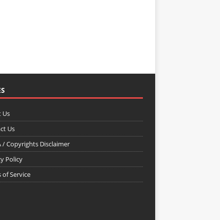
ES
 Us
ct Us
/ Copyrights Disclaimer
y Policy
 of Service