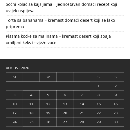
Sočni kolač sa kajsijama – jednostavan domaći recept koji
uvijek uspijeva
Torta sa bananama – kremast domaći desert koji se lako
priprema
Plazma kocke sa malinama – kremast desert koji spaja
omiljeni keks i svježe voće
AUGUST 2026
M
T
W
T
F
S
S
1
2
3
4
5
6
7
8
9
10
11
12
13
14
15
16
17
18
19
20
21
22
23
24
25
26
27
28
29
30