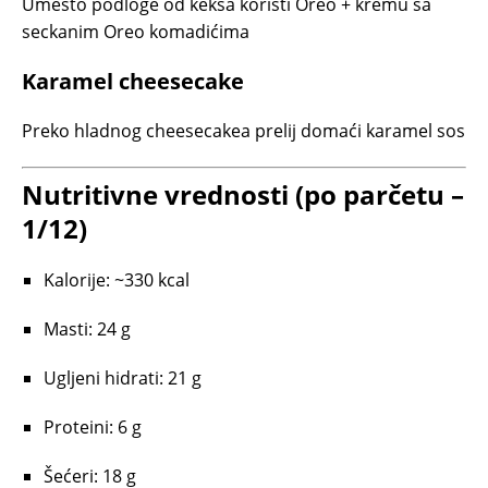
Umesto podloge od keksa koristi Oreo + kremu sa
seckanim Oreo komadićima
Karamel cheesecake
Preko hladnog cheesecakea prelij domaći karamel sos
Nutritivne vrednosti (po parčetu –
1/12)
Kalorije: ~330 kcal
Masti: 24 g
Ugljeni hidrati: 21 g
Proteini: 6 g
Šećeri: 18 g