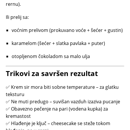
rernu).
Ili prelij sa:
voćnim prelivom (prokuvano voće + šećer + gustin)
karamelom (šećer + slatka pavlaka + puter)
otopljenom čokoladom sa malo ulja
Trikovi za savršen rezultat
✅ Krem sir mora biti sobne temperature – za glatku
teksturu
✅ Ne muti predugo – suvišan vazduh izaziva pucanje
✅ Obavezno pečenje na pari (vodena kupka) za
kremastost
✅ Hlađenje je ključ – cheesecake se steže tokom