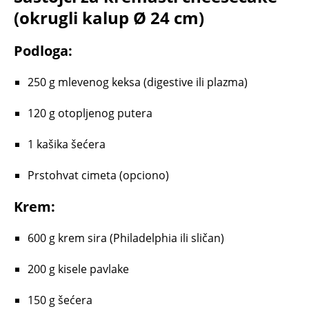
(okrugli kalup Ø 24 cm)
Podloga:
250 g mlevenog keksa (digestive ili plazma)
120 g otopljenog putera
1 kašika šećera
Prstohvat cimeta (opciono)
Krem:
600 g krem sira (Philadelphia ili sličan)
200 g kisele pavlake
150 g šećera