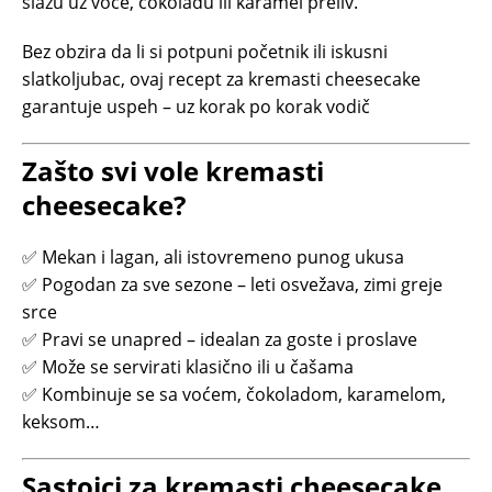
slažu uz voće, čokoladu ili karamel preliv.
Bez obzira da li si potpuni početnik ili iskusni
slatkoljubac, ovaj recept za kremasti cheesecake
garantuje uspeh – uz korak po korak vodič
Zašto svi vole kremasti
cheesecake?
✅ Mekan i lagan, ali istovremeno punog ukusa
✅ Pogodan za sve sezone – leti osvežava, zimi greje
srce
✅ Pravi se unapred – idealan za goste i proslave
✅ Može se servirati klasično ili u čašama
✅ Kombinuje se sa voćem, čokoladom, karamelom,
keksom…
Sastojci za kremasti cheesecake