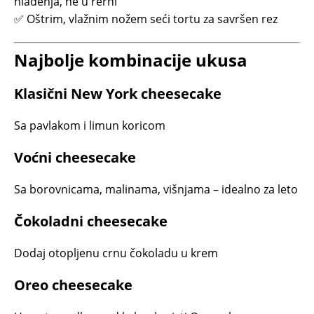
hlađenja, ne u rerni
✅ Oštrim, vlažnim nožem seći tortu za savršen rez
Najbolje kombinacije ukusa
Klasični New York cheesecake
Sa pavlakom i limun koricom
Voćni cheesecake
Sa borovnicama, malinama, višnjama – idealno za leto
Čokoladni cheesecake
Dodaj otopljenu crnu čokoladu u krem
Oreo cheesecake