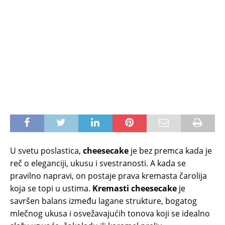
U svetu poslastica,
cheesecake
je bez premca kada je
reč o eleganciji, ukusu i svestranosti. A kada se
pravilno napravi, on postaje prava kremasta čarolija
koja se topi u ustima.
Kremasti cheesecake
je
savršen balans između lagane strukture, bogatog
mlečnog ukusa i osvežavajućih tonova koji se idealno