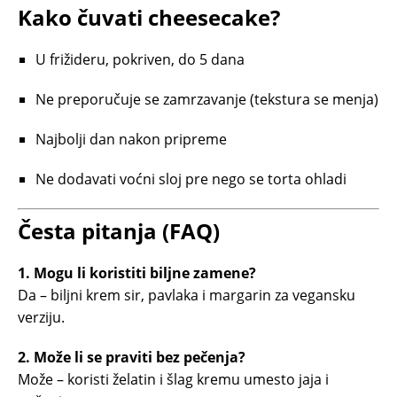
Kako čuvati cheesecake?
U frižideru, pokriven, do 5 dana
Ne preporučuje se zamrzavanje (tekstura se menja)
Najbolji dan nakon pripreme
Ne dodavati voćni sloj pre nego se torta ohladi
Česta pitanja (FAQ)
1. Mogu li koristiti biljne zamene?
Da – biljni krem sir, pavlaka i margarin za vegansku
verziju.
2. Može li se praviti bez pečenja?
Može – koristi želatin i šlag kremu umesto jaja i