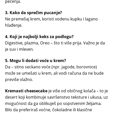
pečenja.
3. Kako da sprečim pucanje?
Ne premešaj krem, koristi vodenu kupku i lagano
hlađenje.
4. Koji je najbolji keks za podlogu?
Digestive, plazma, Oreo – što ti više prija. Važno je da
je suv i mleven.
5. Mogu li dodati voće u krem?
Da – sitno seckano voće (npr. jagode, borovnice)
može se umešati u krem, ali vodi računa da ne bude
previše vlažno.
Kremasti cheesecake
je više od običnog kolača – to je
desert koji kombinuje savršenstvo teksture i ukusa, uz
mogućnost da ga oblikuješ po sopstvenim željama.
Bilo da preferiraš voćne, čokoladne ili klasične