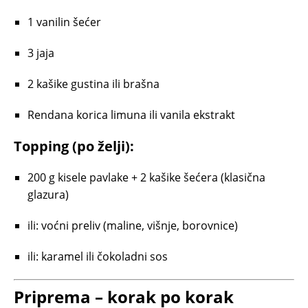
1 vanilin šećer
3 jaja
2 kašike gustina ili brašna
Rendana korica limuna ili vanila ekstrakt
Topping (po želji):
200 g kisele pavlake + 2 kašike šećera (klasična
glazura)
ili: voćni preliv (maline, višnje, borovnice)
ili: karamel ili čokoladni sos
Priprema – korak po korak