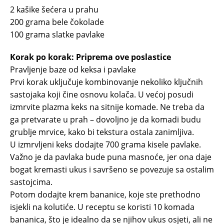
2 kašike šećera u prahu
200 grama bele čokolade
100 grama slatke pavlake
Korak po korak: Priprema ove poslastice
Pravljenje baze od keksa i pavlake
Prvi korak uključuje kombinovanje nekoliko ključnih
sastojaka koji čine osnovu kolača. U većoj posudi
izmrvite plazma keks na sitnije komade. Ne treba da
ga pretvarate u prah – dovoljno je da komadi budu
grublje mrvice, kako bi tekstura ostala zanimljiva.
U izmrvljeni keks dodajte 700 grama kisele pavlake.
Važno je da pavlaka bude puna masnoće, jer ona daje
bogat kremasti ukus i savršeno se povezuje sa ostalim
sastojcima.
Potom dodajte krem bananice, koje ste prethodno
isjekli na kolutiće. U receptu se koristi 10 komada
bananica, što je idealno da se njihov ukus osjeti, ali ne