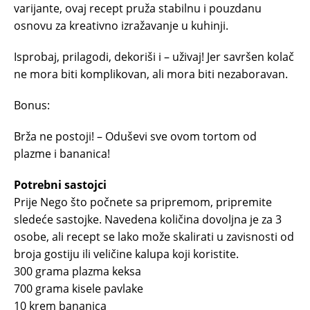
varijante, ovaj recept pruža stabilnu i pouzdanu
osnovu za kreativno izražavanje u kuhinji.
Isprobaj, prilagodi, dekoriši i – uživaj! Jer savršen kolač
ne mora biti komplikovan, ali mora biti nezaboravan.
Bonus:
Brža ne postoji! – Oduševi sve ovom tortom od
plazme i bananica!
Potrebni sastojci
Prije Nego što počnete sa pripremom, pripremite
sledeće sastojke. Navedena količina dovoljna je za 3
osobe, ali recept se lako može skalirati u zavisnosti od
broja gostiju ili veličine kalupa koji koristite.
300 grama plazma keksa
700 grama kisele pavlake
10 krem bananica