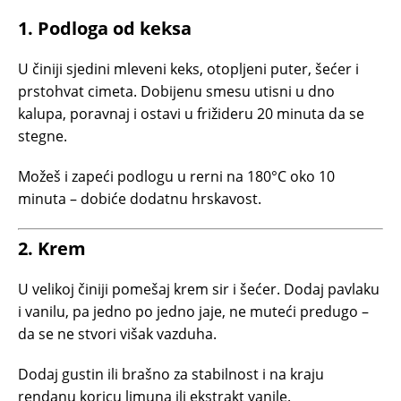
1. Podloga od keksa
U činiji sjedini mleveni keks, otopljeni puter, šećer i
prstohvat cimeta. Dobijenu smesu utisni u dno
kalupa, poravnaj i ostavi u frižideru 20 minuta da se
stegne.
Možeš i zapeći podlogu u rerni na 180°C oko 10
minuta – dobiće dodatnu hrskavost.
2. Krem
U velikoj činiji pomešaj krem sir i šećer. Dodaj pavlaku
i vanilu, pa jedno po jedno jaje, ne muteći predugo –
da se ne stvori višak vazduha.
Dodaj gustin ili brašno za stabilnost i na kraju
rendanu koricu limuna ili ekstrakt vanile.