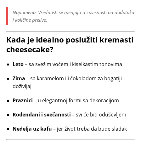
Napomena:
Vrednosti se menjaju u zavisnosti od dodataka
i količine preliva.
Kada je idealno poslužiti kremasti
cheesecake?
Leto
– sa svežim voćem i kiselkastim tonovima
Zima
– sa karamelom ili čokoladom za bogatiji
doživljaj
Praznici
– u elegantnoj formi sa dekoracijom
Rođendani i svečanosti
– svi će biti oduševljeni
Nedelja uz kafu
– jer život treba da bude sladak