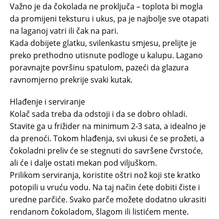
Važno je da čokolada ne proključa – toplota bi mogla
da promijeni teksturu i ukus, pa je najbolje sve otapati
na laganoj vatri ili čak na pari.
Kada dobijete glatku, svilenkastu smjesu, prelijte je
preko prethodno utisnute podloge u kalupu. Lagano
poravnajte površinu spatulom, pazeći da glazura
ravnomjerno prekrije svaki kutak.
Hlađenje i serviranje
Kolač sada treba da odstoji i da se dobro ohladi.
Stavite ga u frižider na minimum 2-3 sata, a idealno je
da prenoći. Tokom hlađenja, svi ukusi će se prožeti, a
čokoladni preliv će se stegnuti do savršene čvrstoće,
ali će i dalje ostati mekan pod viljuškom.
Prilikom serviranja, koristite oštri nož koji ste kratko
potopili u vruću vodu. Na taj način ćete dobiti čiste i
uredne parčiće. Svako parče možete dodatno ukrasiti
rendanom čokoladom, šlagom ili listićem mente.