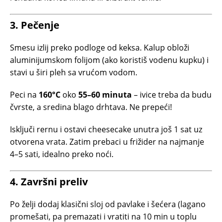
3. Pečenje
Smesu izlij preko podloge od keksa. Kalup obloži
aluminijumskom folijom (ako koristiš vodenu kupku) i
stavi u širi pleh sa vrućom vodom.
Peci na
160°C
oko
55–60 minuta
– ivice treba da budu
čvrste, a sredina blago drhtava. Ne prepeći!
Isključi rernu i ostavi cheesecake unutra još 1 sat uz
otvorena vrata. Zatim prebaci u frižider na najmanje
4–5 sati, idealno preko noći.
4. Završni preliv
Po želji dodaj klasični sloj od pavlake i šećera (lagano
promešati, pa premazati i vratiti na 10 min u toplu