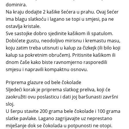
dominira.
Na kraju dodajte 2 kašike šećera u prahu. Ovaj šećer
ima blagu slatkoću i lagano se topi u smjesi, pa ne
ostavlja kristale.
Sve sastojke dobro sjedinite kašikom ili spatulom.
Dobićete gustu, neodoljivo mirisnu i kremastu masu,
koju zatim treba utisnuti u kalup za čizkejk (ili bilo koji
kalup sa pokretnim obručem). Pritisnite kašikom ili
dnom čaše kako biste ravnomjerno rasporedili
smjesu i napravili kompaktnu osnovu.
Priprema glazure od bele čokolade
Sljedeći korak je priprema slatkog preliva, koji će
zaokružiti ovu poslasticu i dati joj baršunasti završni
sloj.
U šerpu stavite 200 grama bele čokolade i 100 grama
slatke pavlake. Lagano zagrijavajte uz neprestano
miješanje dok se čokolada u potpunosti ne otopi.