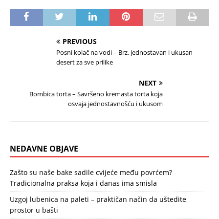
PREVIOUS
Posni kolač na vodi – Brz, jednostavan i ukusan
desert za sve prilike
NEXT
Bombica torta – Savršeno kremasta torta koja
osvaja jednostavnošću i ukusom
NEDAVNE OBJAVE
Zašto su naše bake sadile cvijeće među povrćem?
Tradicionalna praksa koja i danas ima smisla
Uzgoj lubenica na paleti – praktičan način da uštedite
prostor u bašti