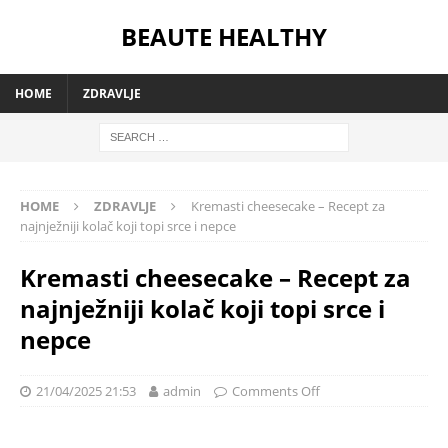
BEAUTE HEALTHY
HOME
ZDRAVLJE
HOME
ZDRAVLJE
Kremasti cheesecake – Recept za
najnježniji kolač koji topi srce i nepce
Kremasti cheesecake – Recept za
najnježniji kolač koji topi srce i
nepce
21/04/2025 21:53
admin
Comments Off