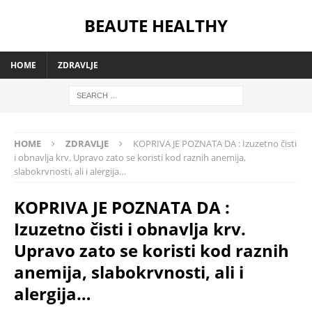
BEAUTE HEALTHY
HOME
ZDRAVLJE
HOME
ZDRAVLJE
KOPRIVA JE POZNATA DA : Izuzetno čisti
i obnavlja krv. Upravo zato se koristi kod raznih anemija,
slabokrvnosti, ali i alergija…
KOPRIVA JE POZNATA DA :
Izuzetno čisti i obnavlja krv.
Upravo zato se koristi kod raznih
anemija, slabokrvnosti, ali i
alergija…