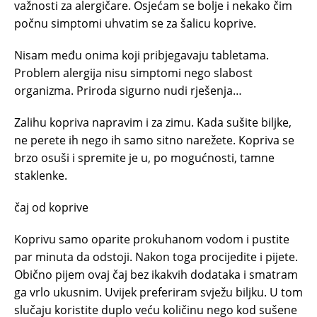
važnosti za alergičare. Osjećam se bolje i nekako čim
počnu simptomi uhvatim se za šalicu koprive.
Nisam među onima koji pribjegavaju tabletama.
Problem alergija nisu simptomi nego slabost
organizma. Priroda sigurno nudi rješenja…
Zalihu kopriva napravim i za zimu. Kada sušite biljke,
ne perete ih nego ih samo sitno narežete. Kopriva se
brzo osuši i spremite je u, po mogućnosti, tamne
staklenke.
čaj od koprive
Koprivu samo oparite prokuhanom vodom i pustite
par minuta da odstoji. Nakon toga procijedite i pijete.
Obično pijem ovaj čaj bez ikakvih dodataka i smatram
ga vrlo ukusnim. Uvijek preferiram svježu biljku. U tom
slučaju koristite duplo veću količinu nego kod sušene