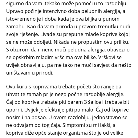
sigurno da vam itekako može pomoći u to razdoblju.
Upravo počinje intenzivno doba peludnih alergija, a
istovremeno je i doba kada je ova biljka u punom
zamahu. Kao da vam priroda u pravom trenutku nudi
svoje rješenje. Livade su prepune mlade koprive kojoj
se ne može odoljeti. Nikada ne propustim ovu priliku.
S obzirom da i mene muči peludna alergija, obavezno
se opskrbim mladim vršcima ove biljke. Vrškovi se
uvijek obnavljaju, pa me tako ne muči savjest da nešto
uništavam u prirodi.
Ovu kuru s koprivama trebate početi što ranije da
uhvatite zamah prije nego počne razdoblje alergije.
Čaj od koprive trebate piti barem 3 šalice i trebate biti
uporni. Uvijek je efektnije piti po malo. Čaj od koprive
nosim i na posao. U ovom razdoblju, jednostavno se
ne odvajam od tog čaja. Simptomi su mi lakši, a
kopriva diže opće stanje organizma što je od velike