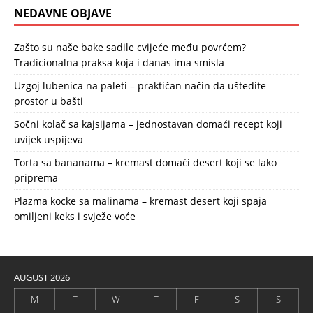
NEDAVNE OBJAVE
Zašto su naše bake sadile cvijeće među povrćem?
Tradicionalna praksa koja i danas ima smisla
Uzgoj lubenica na paleti – praktičan način da uštedite
prostor u bašti
Sočni kolač sa kajsijama – jednostavan domaći recept koji
uvijek uspijeva
Torta sa bananama – kremast domaći desert koji se lako
priprema
Plazma kocke sa malinama – kremast desert koji spaja
omiljeni keks i svježe voće
AUGUST 2026
M
T
W
T
F
S
S