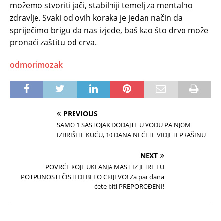
možemo stvoriti jači, stabilniji temelj za mentalno
zdravlje. Svaki od ovih koraka je jedan način da
spriječimo brigu da nas izjede, baš kao što drvo može
pronaći zaštitu od crva.
odmorimozak
PREVIOUS
SAMO 1 SASTOJAK DODAJTE U VODU PA NJOM
IZBRIŠITE KUĆU, 10 DANA NEĆETE VIDJETI PRAŠINU
NEXT
POVRĆE KOJE UKLANJA MAST IZ JETRE I U
POTPUNOSTI ČISTI DEBELO CRIJEVO! Za par dana
ćete biti PREPOROĐENI!