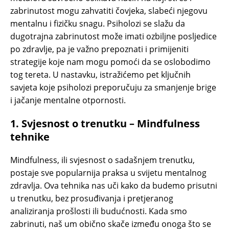
zabrinutost mogu zahvatiti čovjeka, slabeći njegovu
mentalnu i fizičku snagu. Psiholozi se slažu da
dugotrajna zabrinutost može imati ozbiljne posljedice
po zdravlje, pa je važno prepoznati i primijeniti
strategije koje nam mogu pomoći da se oslobodimo
tog tereta. U nastavku, istražićemo pet ključnih
savjeta koje psiholozi preporučuju za smanjenje brige
i jačanje mentalne otpornosti.
1.
Svjesnost o trenutku – Mindfulness
tehnike
Mindfulness, ili svjesnost o sadašnjem trenutku,
postaje sve popularnija praksa u svijetu mentalnog
zdravlja. Ova tehnika nas uči kako da budemo prisutni
u trenutku, bez prosuđivanja i pretjeranog
analiziranja prošlosti ili budućnosti. Kada smo
zabrinuti, naš um obično skače između onoga što se