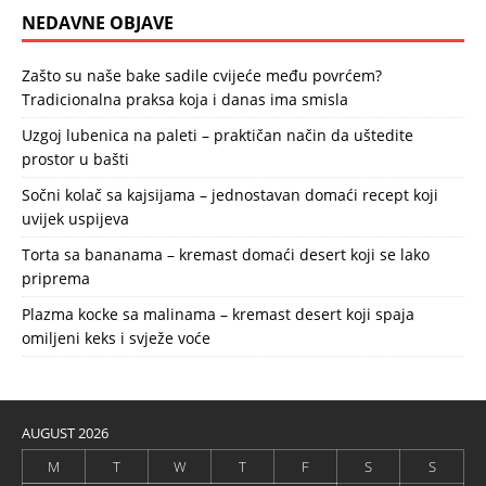
NEDAVNE OBJAVE
Zašto su naše bake sadile cvijeće među povrćem?
Tradicionalna praksa koja i danas ima smisla
Uzgoj lubenica na paleti – praktičan način da uštedite
prostor u bašti
Sočni kolač sa kajsijama – jednostavan domaći recept koji
uvijek uspijeva
Torta sa bananama – kremast domaći desert koji se lako
priprema
Plazma kocke sa malinama – kremast desert koji spaja
omiljeni keks i svježe voće
AUGUST 2026
M
T
W
T
F
S
S