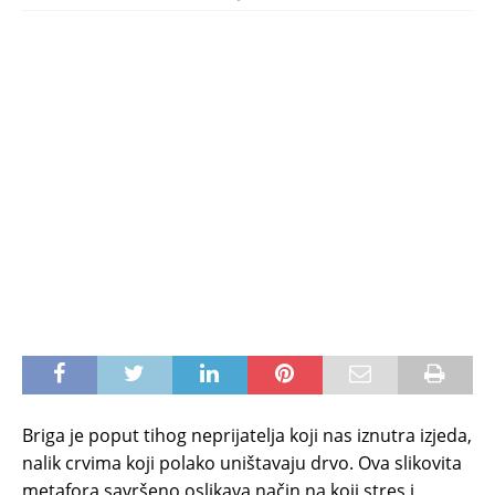
Briga je poput tihog neprijatelja koji nas iznutra izjeda,
nalik crvima koji polako uništavaju drvo. Ova slikovita
metafora savršeno oslikava način na koji stres i