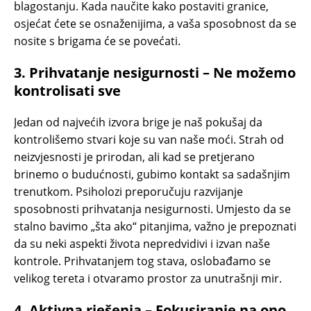
blagostanju. Kada naučite kako postaviti granice,
osjećat ćete se osnaženijima, a vaša sposobnost da se
nosite s brigama će se povećati.
3.
Prihvatanje nesigurnosti – Ne možemo
kontrolisati sve
Jedan od najvećih izvora brige je naš pokušaj da
kontrolišemo stvari koje su van naše moći. Strah od
neizvjesnosti je prirodan, ali kad se pretjerano
brinemo o budućnosti, gubimo kontakt sa sadašnjim
trenutkom. Psiholozi preporučuju razvijanje
sposobnosti prihvatanja nesigurnosti. Umjesto da se
stalno bavimo „šta ako“ pitanjima, važno je prepoznati
da su neki aspekti života nepredvidivi i izvan naše
kontrole. Prihvatanjem tog stava, oslobađamo se
velikog tereta i otvaramo prostor za unutrašnji mir.
4.
Aktivna rješenja – Fokusiranje na ono