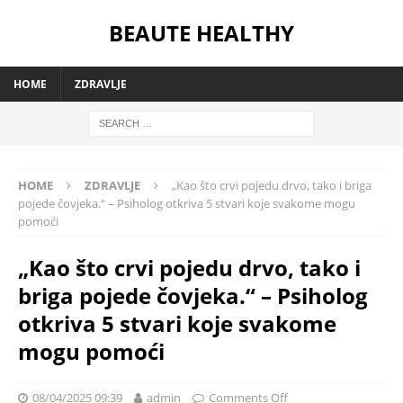
BEAUTE HEALTHY
HOME
ZDRAVLJE
HOME
ZDRAVLJE
„Kao što crvi pojedu drvo, tako i briga
pojede čovjeka.“ – Psiholog otkriva 5 stvari koje svakome mogu
pomoći
„Kao što crvi pojedu drvo, tako i
briga pojede čovjeka.“ – Psiholog
otkriva 5 stvari koje svakome
mogu pomoći
08/04/2025 09:39
admin
Comments Off