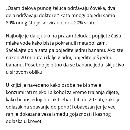
„Osam delova punog želuca održavaju čoveka, dva
dela održavaju doktore.“ Zato mnogi pojedu samo
80% onog što je servirano, dok 20% vrate.
Najbolje je da ujutro na prazan želudac popijete čašu
mlake vode kako biste pokrenuli metabolizam.
Sačekajte pola sata pa pojedite jednu bananu. Ako ste
nakon 20 minuta i dalje gladni, pojedite još jednu
bananu. Posebno je bitno da se banane jedu isključivo
u sirovom obliku.
U knjizi je navedeno kako osobe ne bi smele
konzumirati mleko i alkohol za vreme trajanja dijete,
kako bi poslednji obrok trebao biti do 20 sati, kako je
odlazak na spavanje do ponoći obavezan jer je već
ranije dokazana veza između gojaznosti i kasnog
odlaska u krevet.