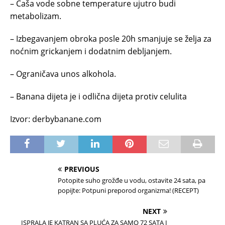
– Čaša vode sobne temperature ujutro budi
metabolizam.
– Izbegavanjem obroka posle 20h smanjuje se želja za
noćnim grickanjem i dodatnim debljanjem.
– Ograničava unos alkohola.
– Banana dijeta je i odlična dijeta protiv celulita
Izvor: derbybanane.com
PREVIOUS
Potopite suho grožđe u vodu, ostavite 24 sata, pa
popijte: Potpuni preporod organizma! (RECEPT)
NEXT
ISPRALA JE KATRAN SA PLUĆA ZA SAMO 72 SATA I