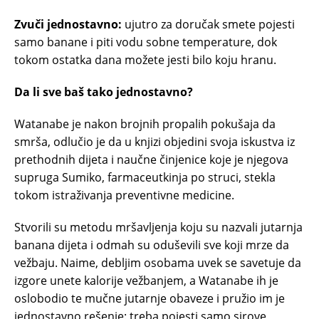
Zvuči jednostavno:
ujutro za doručak smete pojesti
samo banane i piti vodu sobne temperature, dok
tokom ostatka dana možete jesti bilo koju hranu.
Da li sve baš tako jednostavno?
Watanabe je nakon brojnih propalih pokušaja da
smrša, odlučio je da u knjizi objedini svoja iskustva iz
prethodnih dijeta i naučne činjenice koje je njegova
supruga Sumiko, farmaceutkinja po struci, stekla
tokom istraživanja preventivne medicine.
Stvorili su metodu mršavljenja koju su nazvali jutarnja
banana dijeta i odmah su oduševili sve koji mrze da
vežbaju. Naime, debljim osobama uvek se savetuje da
izgore unete kalorije vežbanjem, a Watanabe ih je
oslobodio te mučne jutarnje obaveze i pružio im je
jednostavno rešenje: treba pojesti samo sirove