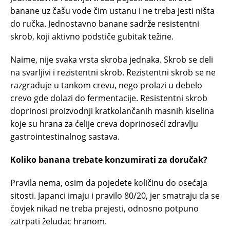
banane uz čašu vode čim ustanu i ne treba jesti ništa
do ručka. Jednostavno banane sadrže resistentni
skrob, koji aktivno podstiče gubitak težine.
Naime, nije svaka vrsta skroba jednaka. Skrob se deli
na svarljivi i rezistentni skrob. Rezistentni skrob se ne
razgrađuje u tankom crevu, nego prolazi u debelo
crevo gde dolazi do fermentacije. Resistentni skrob
doprinosi proizvodnji kratkolančanih masnih kiselina
koje su hrana za ćelije creva doprinoseći zdravlju
gastrointestinalnog sastava.
Koliko banana trebate konzumirati za doručak?
Pravila nema, osim da pojedete količinu do osećaja
sitosti. Japanci imaju i pravilo 80/20, jer smatraju da se
čovjek nikad ne treba prejesti, odnosno potpuno
zatrpati želudac hranom.