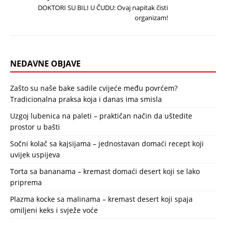
DOKTORI SU BILI U ČUDU: Ovaj napitak čisti
organizam!
NEDAVNE OBJAVE
Zašto su naše bake sadile cvijeće među povrćem?
Tradicionalna praksa koja i danas ima smisla
Uzgoj lubenica na paleti – praktičan način da uštedite
prostor u bašti
Sočni kolač sa kajsijama – jednostavan domaći recept koji
uvijek uspijeva
Torta sa bananama – kremast domaći desert koji se lako
priprema
Plazma kocke sa malinama – kremast desert koji spaja
omiljeni keks i svježe voće