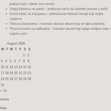
praksa koja i danas ima smisla
Uzgoj lubenica na paleti – praktičan način da uštedite prostor u bašti
Sočni kolač sa kajsijama – jednostavan domaći recept koji uvijek
uspijeva
Torta sa bananama – kremast domaći desert koji se lako priprema
Plazma kocke sa malinama – kremast desert koji spaja omiljeni keks i
svježe voće
August 2026
M
T
W
T
F
S
S
1
2
3
4
5
6
7
8
9
10
11
12
13
14
15
16
17
18
19
20
21
22
23
24
25
26
27
28
29
30
31
« Jul
STATUS
Pages