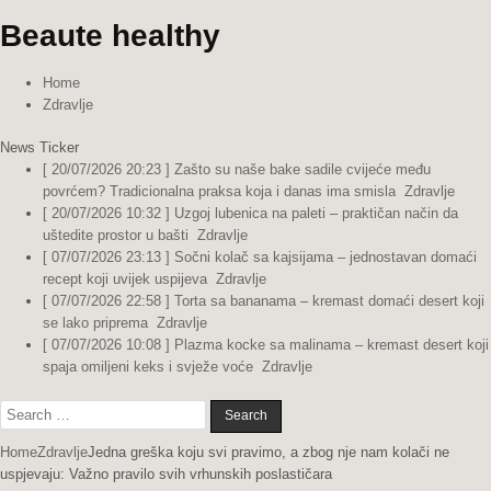
Beaute healthy
Home
Zdravlje
News Ticker
[ 20/07/2026 20:23 ]
Zašto su naše bake sadile cvijeće među
povrćem? Tradicionalna praksa koja i danas ima smisla
Zdravlje
[ 20/07/2026 10:32 ]
Uzgoj lubenica na paleti – praktičan način da
uštedite prostor u bašti
Zdravlje
[ 07/07/2026 23:13 ]
Sočni kolač sa kajsijama – jednostavan domaći
recept koji uvijek uspijeva
Zdravlje
[ 07/07/2026 22:58 ]
Torta sa bananama – kremast domaći desert koji
se lako priprema
Zdravlje
[ 07/07/2026 10:08 ]
Plazma kocke sa malinama – kremast desert koji
spaja omiljeni keks i svježe voće
Zdravlje
Search
for:
Home
Zdravlje
Jedna greška koju svi pravimo, a zbog nje nam kolači ne
uspjevaju: Važno pravilo svih vrhunskih poslastičara