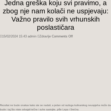
Jedna greška koju svi pravimo, a
zbog nje nam kolači ne uspjevaju:
Važno pravilo svih vrhunskih
poslastičara
on
15/02/2024 15:43
admin
Zdravlje
Comments Off
Jedna
greška
koju
svi
pravimo,
a
zbog
nje
nam
kolači
ne
uspjevaju:
Važno
pravilo
Rezultat ne bude onakav kako ste se nadali, a jedan od razloga kulinarskog neuspjeha može da
bude i taj što niste odvajali tečne i suhe sastojke, piše Lepa i Srećna.
svih