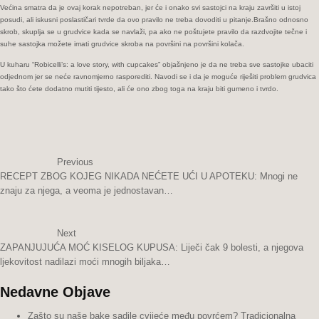
Većina smatra da je ovaj korak nepotreban, jer će i onako svi sastojci na kraju završiti u istoj
vrhunskih
posudi, ali iskusni poslastičari tvrde da ovo pravilo ne treba dovoditi u pitanje.Brašno odnosno
poslastičara
skrob, skuplja se u grudvice kada se navlaži, pa ako ne poštujete pravilo da razdvojite tečne i
suhe sastojka možete imati grudvice skroba na površini na površini kolača.
U kuharu “Robicelli’s: a love story, with cupcakes” objašnjeno je da ne treba sve sastojke ubaciti
odjednom jer se neće ravnomjerno rasporediti. Navodi se i da je moguće riješiti problem grudvica
tako što ćete dodatno mutiti tijesto, ali će ono zbog toga na kraju biti gumeno i tvrdo.
Previous
RECEPT ZBOG KOJEG NIKADA NEĆETE UĆI U APOTEKU: Mnogi ne
znaju za njega, a veoma je jednostavan…
Next
ZAPANJUJUĆA MOĆ KISELOG KUPUSA: Liječi čak 9 bolesti, a njegova
ljekovitost nadilazi moći mnogih biljaka…
Nedavne Objave
Zašto su naše bake sadile cvijeće među povrćem? Tradicionalna