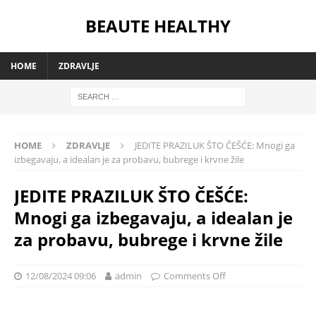
BEAUTE HEALTHY
HOME
ZDRAVLJE
HOME
ZDRAVLJE
JEDITE PRAZILUK ŠTO ČEŠĆE: Mnogi ga
izbegavaju, a idealan je za probavu, bubrege i krvne žile
JEDITE PRAZILUK ŠTO ČEŠĆE:
Mnogi ga izbegavaju, a idealan je
za probavu, bubrege i krvne žile
12/08/2024 09:06
admin
Comments Off