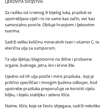
LJEKOVITA SVOJSTVA:
Za razliku od crvenog ili bijelog luka, praziluk se
upotrebljava cijeli i to ne samo kao začin, već kao
samostalno povrće. Obiluje hranjivim i ljekovitim
tvarima.
Sadrži veliku količinu mineralnih tvari i vitamin C, te
eterična ulja sa sumporom.
Ta ulja djeluju blagotvorno na dišne i probavne
organe, bubrege, jetra, krv i krvne žile.
Ujedno od tih ulja potiče i miris praziluka , koji je
prilično specifičan i mnogim ljudima odbojan. Kod
upotrebe praziluka preporučuje se koristiti cijelu
biljku, i bijelu stabljiku i zeleno lišće.
Naime, lišće, koje se često izbjegava, sadrži nekoliko