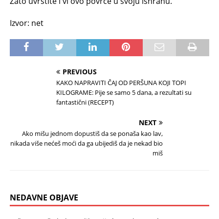
Zato uvrstite i vi ovo povrće u svoju ishranu.
Izvor: net
PREVIOUS
KAKO NAPRAVITI ČAJ OD PERŠUNA KOJI TOPI
KILOGRAME: Pije se samo 5 dana, a rezultati su
fantastični (RECEPT)
NEXT
Ako mišu jednom dopustiš da se ponaša kao lav,
nikada više nećeš moći da ga ubijediš da je nekad bio
miš
NEDAVNE OBJAVE