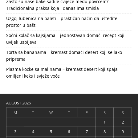
Zašto su naše bake sadile cvijeće među povrćem?
Tradicionalna praksa koja i danas ima smisla
Uzgoj lubenica na paleti – praktičan način da uštedite
prostor u bašti
Sočni kolač sa kajsijama – jednostavan domaći recept koji
uvijek uspijeva
Torta sa bananama – kremast domaći desert koji se lako
priprema
Plazma kocke sa malinama – kremast desert koji spaja
omiljeni keks i svježe voće
AUGUST 2026
M
T
W
T
F
S
S
1
2
3
4
5
6
7
8
9