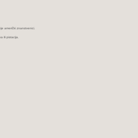
ije američki znanstvenici.
 ili pistacija.