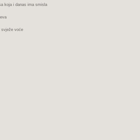
a koja i danas ima smisla
jeva
i svježe voće