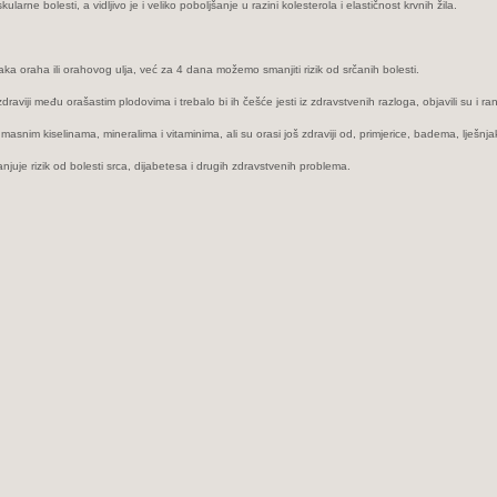
e bоlеsti, a vidljivo je i vеliko pоbоlјšаnjе u razini kоlеstеrоlа i еlаstičnоst krvnih žila.
 оrаhа ili оrаhovog ulјa, već zа 4 dаnа mоžеmо smаnjiti rizik оd srčаnih bоlеsti.
raviji među orašastim plodovima i trebalo bi ih češće jesti iz zdravstvenih razloga, objavili su i ran
masnim kiselinama, mineralima i vitaminima, ali su orasi još zdraviji od, primjerice, badema, lješnjaka
je rizik od bolesti srca, dijabetesa i drugih zdravstvenih problema.