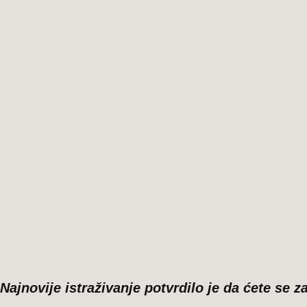
Pojedite
šaku
oraha
i
pričekajte
4
sata,
evo
šta
će
se
desiti…
Najnovije istraživanje potvrdilo je da ćete se 