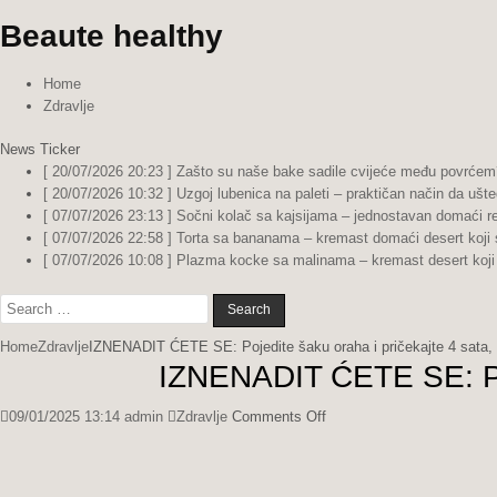
Beaute healthy
Home
Zdravlje
News Ticker
[ 20/07/2026 20:23 ]
Zašto su naše bake sadile cvijeće među povrćem?
[ 20/07/2026 10:32 ]
Uzgoj lubenica na paleti – praktičan način da ušte
[ 07/07/2026 23:13 ]
Sočni kolač sa kajsijama – jednostavan domaći re
[ 07/07/2026 22:58 ]
Torta sa bananama – kremast domaći desert koji 
[ 07/07/2026 10:08 ]
Plazma kocke sa malinama – kremast desert koji 
Search
for:
Home
Zdravlje
IZNENADIT ĆETE SE: Pojedite šaku oraha i pričekajte 4 sata, 
IZNENADIT ĆETE SE: Poje
on
09/01/2025 13:14
admin
Zdravlje
Comments Off
IZNENADIT
ĆETE
SE: