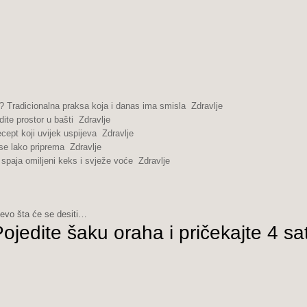
 Tradicionalna praksa koja i danas ima smisla
Zdravlje
dite prostor u bašti
Zdravlje
cept koji uvijek uspijeva
Zdravlje
se lako priprema
Zdravlje
spaja omiljeni keks i svježe voće
Zdravlje
evo šta će se desiti…
dite šaku oraha i pričekajte 4 sat