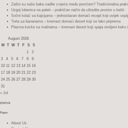
Zašto su naše bake sadile cvijeće među povrćem? Tradicionalna praks
Uzgoj lubenica na paleti – praktičan način da uštedite prostor u bašti
Sočni kolač sa kajsijama – jednostavan domaći recept koji uvijek uspi
Torta sa bananama – kremast domaći desert koji se lako priprema
Plazma kocke sa malinama – kremast desert koji spaja omiljeni keks 
August 2026
M
T
W
T
F
S
S
1
2
3
4
5
6
7
8
9
10
11
12
13
14
15
16
17
18
19
20
21
22
23
24
25
26
27
28
29
30
31
« Jul
STATUS
Pages
About Us