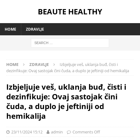
BEAUTE HEALTHY
HOME
ZDRAVLJE
HOME
ZDRAVLJE
Izbjeljuje veš, uklanja buđ, čisti i
dezinfikuje: Ovaj sastojak čini čuda, a duplo je jeftiniji od hemikalija
Izbjeljuje veš, uklanja buđ, čisti i
dezinfikuje: Ovaj sastojak čini
čuda, a duplo je jeftiniji od
hemikalija
23/11/2024 15:12
admin
Comments Off