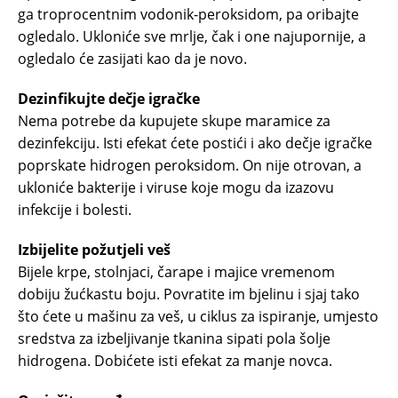
ga troprocentnim vodonik-peroksidom, pa oribajte
ogledalo. Ukloniće sve mrlje, čak i one najupornije, a
ogledalo će zasijati kao da je novo.
Dezinfikujte dečje igračke
Nema potrebe da kupujete skupe maramice za
dezinfekciju. Isti efekat ćete postići i ako dečje igračke
poprskate hidrogen peroksidom. On nije otrovan, a
ukloniće bakterije i viruse koje mogu da izazovu
infekcije i bolesti.
Izbijelite požutjeli veš
Bijele krpe, stolnjaci, čarape i majice vremenom
dobiju žućkastu boju. Povratite im bjelinu i sjaj tako
što ćete u mašinu za veš, u ciklus za ispiranje, umjesto
sredstva za izbeljivanje tkanina sipati pola šolje
hidrogena. Dobićete isti efekat za manje novca.