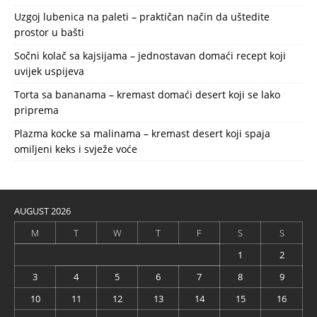
Uzgoj lubenica na paleti – praktičan način da uštedite
prostor u bašti
Sočni kolač sa kajsijama – jednostavan domaći recept koji
uvijek uspijeva
Torta sa bananama – kremast domaći desert koji se lako
priprema
Plazma kocke sa malinama – kremast desert koji spaja
omiljeni keks i svježe voće
AUGUST 2026
M
T
W
T
F
S
S
1
2
3
4
5
6
7
8
9
10
11
12
13
14
15
16