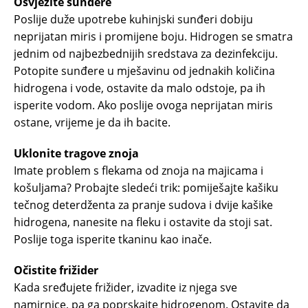
Osvježite sunđere
Poslije duže upotrebe kuhinjski sunđeri dobiju
neprijatan miris i promijene boju. Hidrogen se smatra
jednim od najbezbednijih sredstava za dezinfekciju.
Potopite sunđere u mješavinu od jednakih količina
hidrogena i vode, ostavite da malo odstoje, pa ih
isperite vodom. Ako poslije ovoga neprijatan miris
ostane, vrijeme je da ih bacite.
Uklonite tragove znoja
Imate problem s flekama od znoja na majicama i
košuljama? Probajte sledeći trik: pomiješajte kašiku
tečnog deterdženta za pranje sudova i dvije kašike
hidrogena, nanesite na fleku i ostavite da stoji sat.
Poslije toga isperite tkaninu kao inače.
Očistite frižider
Kada sređujete frižider, izvadite iz njega sve
namirnice, pa ga poprskajte hidrogenom. Ostavite da