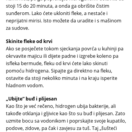
stoji 15 do 20 minuta, a onda ga obrišite čistim
sunđerom. Lako ćete ukloniti fleke, a nestaće i
neprijatni mirisi. Isto možete da uradite i s mašinom
za sudove.
Skinite fleke od krvi
Ako se posječete tokom sjeckanja povrća u kuhinji pa
okrvavite majicu ili dijete padne i izgrebe koleno pa
isfleka bermude, fleku od krvi ćete lako skinuti
pomoću hidrogena. Sipajte ga direktno na fleku,
ostavite da stoji nekoliko minuta i na kraju isperite
hladnom vodom.
„Ubijte“ buđ i plijesan
Kao što je već rečeno, hidrogen ubija bakterije, ali
takođe otklanja i gljivice kao što su buđ i plijesan. Zato
uzmite bocu sa vodonikom i poprskajte svoje kupatilo,
podove, zidove, pa čak i zavjesu za tuš. Taj „šušteći