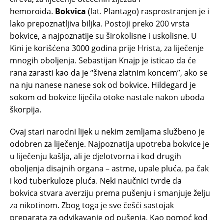
hemoroida.
Bokvica
(lat. Plantago) rasprostranjen je i
lako prepoznatljiva biljka. Postoji preko 200 vrsta
bokvice, a najpoznatije su širokolisne i uskolisne. U
Kini je korišćena 3000 godina prije Hrista, za liječenje
mnogih oboljenja. Sebastijan Knajp je isticao da će
rana zarasti kao da je “šivena zlatnim koncem”, ako se
na nju nanese nanese sok od bokvice. Hildegard je
sokom od bokvice liječila otoke nastale nakon uboda
škorpija.
Ovaj stari narodni lijek u nekim zemljama službeno je
odobren za liječenje. Najpoznatija upotreba bokvice je
u liječenju kašlja, ali je djelotvorna i kod drugih
oboljenja disajnih organa – astme, upale pluća, pa čak
i kod tuberkuloze pluća. Neki naučnici tvrde da
bokvica stvara averziju prema pušenju i smanjuje želju
za nikotinom. Zbog toga je sve češći sastojak
preparata za odvikavanje od pušenja. Kao pomoć kod