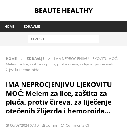
BEAUTE HEALTHY
HOME
ZDRAVLJE
HOME
ZDRAVLJE
IMA NEPROCJENJIVU LJEKOVITU MOĆ:
Melem za lice, zaštita za pluća, protiv čireva, za liječenje otečenih
žlijezda i hemoroida…
IMA NEPROCJENJIVU LJEKOVITU
MOĆ: Melem za lice, zaštita za
pluća, protiv čireva, za liječenje
otečenih žlijezda i hemoroida…
06/08/2024 07:19
admin
Comments Off