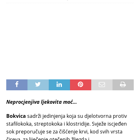
Neprocjenjiva ljekovita moć…
Bokvica
sadrži jedinjenja koja su djelotvorna protiv
stafilokoka, streptokoka i klostridije. Svježe iscjeđen
sok preporučuje se za čišćenje krvi, kod svih vrsta
čireva, za liječenje otečenih žljezda i