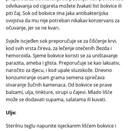
odvikavanja od cigareta možete žvakati list bokvice ili
piti čaj. Sok od bokvice ima jaka antibakterijska
svojstva da mu nije potreban nikakav konzervans za
očuvanje, jer se ne kvari.
Svježe iscjeđen sok preporučuje se za čišćenje krvi,
kod svih vrsta čireva, za lečenje otečenih žlezda i
hemoroida. Sjeme bokvice koristi se za uništavanje
parazita, ameba i glista. Preporučuje se kao laksativ,
naročito za djecu, i kod upale sluzokože. Dnevno
konzumiranje osam grama semena sprečava
stvaranje žučnih kamenaca. Od bokvice se prave
balzami, ulja, tinkture, sirupi u čajevi. Mlado lišće
može se dodavati supama, salatama ili kuvati.
Ulje:
Sterilnu teglu napunite isjeckanim lišćem bokvice i