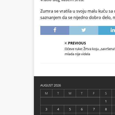
Zumra se vratila u svoju malu kuću sa
saznanjem da se nijedno dobro delo, m
PREVIOUS
Očeve ruke: Žrtva koju „savršena
mlada nije videla
AUGUST 2026
M
T
W
T
F
S
1
3
4
5
6
7
8