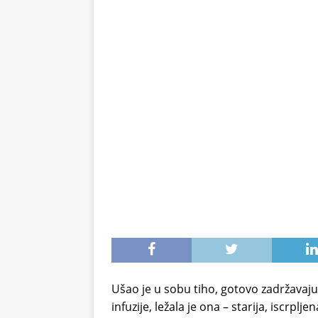
svježe voće
ZDRAVLJE
Ušao je u sobu tiho, gotovo zadržavaj
infuzije, ležala je ona – starija, iscrpl