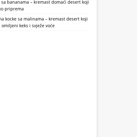
a sa bananama – kremast domaći desert koji
ako priprema
a kocke sa malinama – kremast desert koji
 omiljeni keks i svježe voće