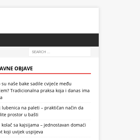
AVNE OBJAVE
 su naše bake sadile cvijeće među
em? Tradicionalna praksa koja i danas ima
la
 lubenica na paleti – praktičan način da
ite prostor u bašti
 kolač sa kajsijama – jednostavan domaći
t koji uvijek uspijeva