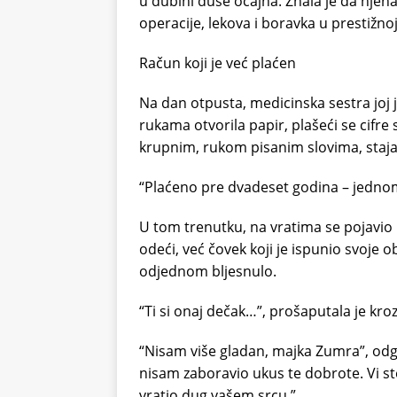
u dubini duše očajna. Znala je da njena
operacije, lekova i boravka u prestižnoj 
Račun koji je već plaćen
Na dan otpusta, medicinska sestra joj
rukama otvorila papir, plašeći se cifr
krupnim, rukom pisanim slovima, staja
“Plaćeno pre dvadeset godina – jedno
U tom trenutku, na vratima se pojavio E
odeći, već čovek koji je ispunio svoje 
odjednom bljesnulo.
“Ti si onaj dečak…”, prošaputala je kroz
“Nisam više gladan, majka Zumra”, odgovo
nisam zaboravio ukus te dobrote. Vi s
vratio dug vašem srcu.”