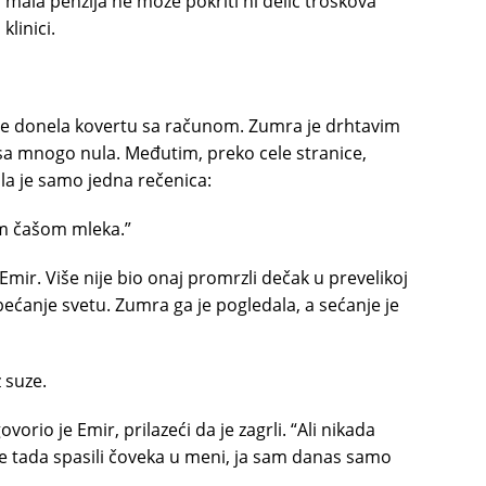
 mala penzija ne može pokriti ni delić troškova
klinici.
 je donela kovertu sa računom. Zumra je drhtavim
e sa mnogo nula. Međutim, preko cele stranice,
la je samo jedna rečenica:
m čašom mleka.”
mir. Više nije bio onaj promrzli dečak u prevelikoj
obećanje svetu. Zumra ga je pogledala, a sećanje je
 suze.
rio je Emir, prilazeći da je zagrli. “Ali nikada
te tada spasili čoveka u meni, ja sam danas samo