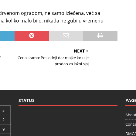
 drvenom ogradom, ne samo izlečena, već sa
a koliko malo bilo, nikada ne gubi u vremenu
NEXT
“
Cena srama: Poslednji dar majke koju je
prodao za lažni sjaj
STATUS
PAG
S
About
2
Conta
9
DMCA 