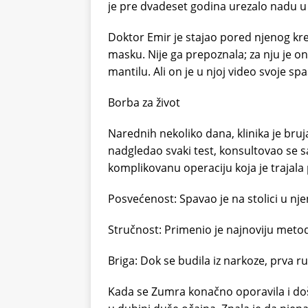
je pre dvadeset godina urezalo nadu u
Doktor Emir je stajao pored njenog kr
masku. Nije ga prepoznala; za nju je o
mantilu. Ali on je u njoj video svoje sp
Borba za život
Narednih nekoliko dana, klinika je bruj
nadgledao svaki test, konsultovao se s
komplikovanu operaciju koja je trajala
Posvećenost: Spavao je na stolici u nje
Stručnost: Primenio je najnoviju metod
Briga: Dok se budila iz narkoze, prva ruk
Kada se Zumra konačno oporavila i došlo