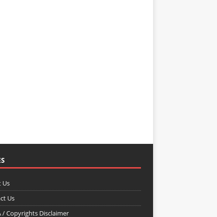
ES
 Us
ct Us
/ Copyrights Disclaimer