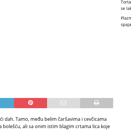
Tort
se l
Plazm
spaja
ući dah. Tamo, među belim čaršavima i cevčicama
jena bolešću, ali sa onim istim blagim crtama lica koje