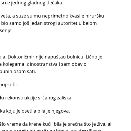
 srce jednog gladnog dečaka.
eveta, a suze su mu neprimetno kvasile hiruršku
n bio samo još jedan strogi autoritet u belom
asenje.
ala. Doktor Emir nije napuštao bolnicu. Lično je
a kolegama iz inostranstva i sam obavio
 punih osam sati.
noj sobi.
u rekonstrukcije srčanog zaliska.
a koju je osetila bila je njegova.
 vreme da krene kući, bila je srećna što je živa, ali