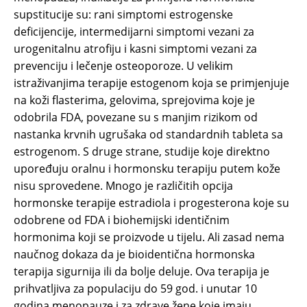
supstitucije su: rani simptomi estrogenske
deficijencije, intermedijarni simptomi vezani za
urogenitalnu atrofiju i kasni simptomi vezani za
prevenciju i lečenje osteoporoze. U velikim
istraživanjima terapije estogenom koja se primjenjuje
na koži flasterima, gelovima, sprejovima koje je
odobrila FDA, povezane su s manjim rizikom od
nastanka krvnih ugrušaka od standardnih tableta sa
estrogenom. S druge strane, studije koje direktno
upoređuju oralnu i hormonsku terapiju putem kože
nisu sprovedene. Mnogo je različitih opcija
hormonske terapije estradiola i progesterona koje su
odobrene od FDA i biohemijski identičnim
hormonima koji se proizvode u tijelu. Ali zasad nema
naučnog dokaza da je bioidentična hormonska
terapija sigurnija ili da bolje deluje. Ova terapija je
prihvatljiva za populaciju do 59 god. i unutar 10
godina menopauze i za zdrave žene koje imaju