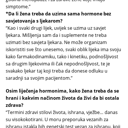
simptome.”
*Da li žena treba da uzima sama hormone bez
savjetovanja s ljekarom?
“Kao i svaki drugi lijek, uvijek se uzima uz savjet
ljekara. Mišljenja sam da i suplemente ne treba
uzimati bez savjeta ljekara. Ne može organizam
iskoristiti sve što unesemo, svaki oblik lijeka ima svoju
kako farmakodinamiku, tako i kinetiku, podnošljivost
sa drugim lijekovima ili čak nepodnošljivost, te je
svakako ljekar taj koji treba da donese odluku u
saradnji sa svojim pacijentom.”
Osim liječenja hormonima, kako žena treba da se
hrani i kakvim načinom života da živi da bi ostala
zdrava?
“Termini zdravi stilovi života, ishrana, vježbe… danas
su visokokotirani. U moru preporuka vezanih za
ishranu istakla bih genetski test vezan za ishranu, koji