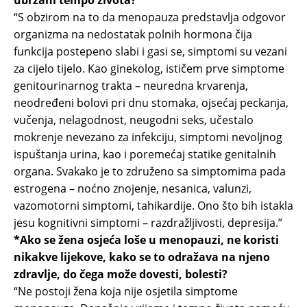
ubrzani tempo života?
“S obzirom na to da menopauza predstavlja odgovor
organizma na nedostatak polnih hormona čija
funkcija postepeno slabi i gasi se, simptomi su vezani
za cijelo tijelo. Kao ginekolog, ističem prve simptome
genitourinarnog trakta – neuredna krvarenja,
neodređeni bolovi pri dnu stomaka, ojsećaj peckanja,
vučenja, nelagodnost, neugodni seks, učestalo
mokrenje nevezano za infekciju, simptomi nevoljnog
ispuštanja urina, kao i poremećaj statike genitalnih
organa. Svakako je to združeno sa simptomima pada
estrogena – noćno znojenje, nesanica, valunzi,
vazomotorni simptomi, tahikardije. Ono što bih istakla
jesu kognitivni simptomi – razdražljivosti, depresija.”
*Ako se žena osjeća loše u menopauzi, ne koristi
nikakve lijekove, kako se to odražava na njeno
zdravlje, do čega može dovesti, bolesti?
“Ne postoji žena koja nije osjetila simptome