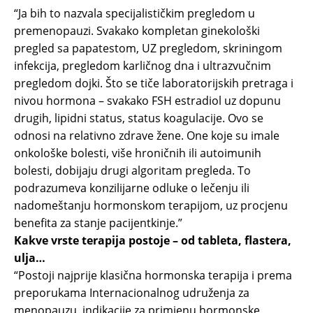
“Ja bih to nazvala specijalističkim pregledom u
premenopauzi. Svakako kompletan ginekološki
pregled sa papatestom, UZ pregledom, skriningom
infekcija, pregledom karličnog dna i ultrazvučnim
pregledom dojki. Što se tiče laboratorijskih pretraga i
nivou hormona – svakako FSH estradiol uz dopunu
drugih, lipidni status, status koagulacije. Ovo se
odnosi na relativno zdrave žene. One koje su imale
onkološke bolesti, više hroničnih ili autoimunih
bolesti, dobijaju drugi algoritam pregleda. To
podrazumeva konzilijarne odluke o lečenju ili
nadomeštanju hormonskom terapijom, uz procjenu
benefita za stanje pacijentkinje.”
Kakve vrste terapija postoje – od tableta, flastera,
ulja…
“Postoji najprije klasična hormonska terapija i prema
preporukama Internacionalnog udruženja za
menopauzu, indikacije za primjenu hormonske