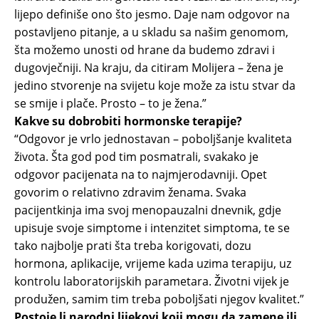
lijepo definiše ono što jesmo. Daje nam odgovor na
postavljeno pitanje, a u skladu sa našim genomom,
šta možemo unosti od hrane da budemo zdravi i
dugovječniji. Na kraju, da citiram Molijera – žena je
jedino stvorenje na svijetu koje može za istu stvar da
se smije i plače. Prosto – to je žena.”
Kakve su dobrobiti hormonske terapije?
“Odgovor je vrlo jednostavan – poboljšanje kvaliteta
života. Šta god pod tim posmatrali, svakako je
odgovor pacijenata na to najmjerodavniji. Opet
govorim o relativno zdravim ženama. Svaka
pacijentkinja ima svoj menopauzalni dnevnik, gdje
upisuje svoje simptome i intenzitet simptoma, te se
tako najbolje prati šta treba korigovati, dozu
hormona, aplikacije, vrijeme kada uzima terapiju, uz
kontrolu laboratorijskih parametara. Životni vijek je
produžen, samim tim treba poboljšati njegov kvalitet.”
Postoje li narodni lijekovi koji mogu da zamene ili