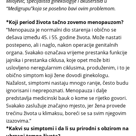
Milojević, specijalista ginekologije i akušerstva u
“Medigrupu”koja se posebno bavi ovim problemom.
*Koji period života tačno zovemo menopauzom?
“Menopauza je normalni dio starenja i obično se
dešava između 45. i 55. godine života. Može nastati
postepeno, ali i naglo, nakon operacije genitalnih
organa. Svakako označava vrijeme prestanka funkcije
jajnika i prestanka ciklusa, koje opet može biti
uslovljeno neregularnim ciklusima, produženim, i to je
obično simptom koji žene dovodi ginekologu.
Nažalost, simptomi nastaju mnogo ranije, često budu
ignorisani i neprepoznati. Menopauza i dalje
predstavlja medicinski bauk o kome se rijetko govori.
Svakako zaslužuje značajno mjesto, jer žena provede
trećinu života u klimaksu, boreći se sa svim njegovim
izazovima.”
*Kakvi su simptomi i da li su prirodni s obzirom na