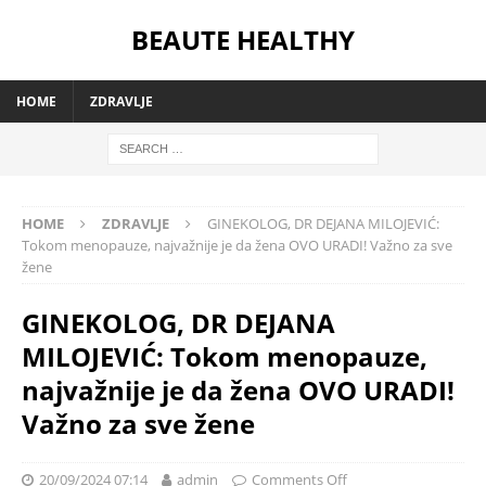
BEAUTE HEALTHY
HOME
ZDRAVLJE
HOME
ZDRAVLJE
GINEKOLOG, DR DEJANA MILOJEVIĆ:
Tokom menopauze, najvažnije je da žena OVO URADI! Važno za sve
žene
GINEKOLOG, DR DEJANA
MILOJEVIĆ: Tokom menopauze,
najvažnije je da žena OVO URADI!
Važno za sve žene
20/09/2024 07:14
admin
Comments Off