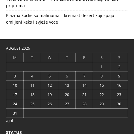
priprema
Plazma kocke sa malinama – kremast desert koji spaja
omiljeni keks i svježe voće
AUGUST 2026
M
T
W
T
F
S
S
1
2
3
4
5
6
7
8
9
10
11
12
13
14
15
16
17
18
19
20
21
22
23
24
25
26
27
28
29
30
31
« Jul
STATUS