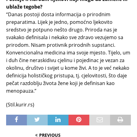
ublaže tegobe?
“Danas postoji dosta informacija o prirodnim
preparatima. Lijek je jedno, pomoćno ljekovito
sredstvo je potpuno nešto drugo. Priroda nas je
svakako definisala i nekako sve zdravo vezujemo sa
prirodom. Nisam protivnik prirodnih supstanci.
Konvencionalna medicina ima svoje mjesto. Tijelo, um
i duh čine neraskidivu cjelinu i pojedinac je vezan za
okolinu, društvo i svijet u kome živi. A to je već nekako
definicija holističkog pristupa, tj. cjelovitosti, što daje
pečat razdoblju života žene koji je definisan kao
menopauza.”
(Stil.kurir.rs)
PREVIOUS