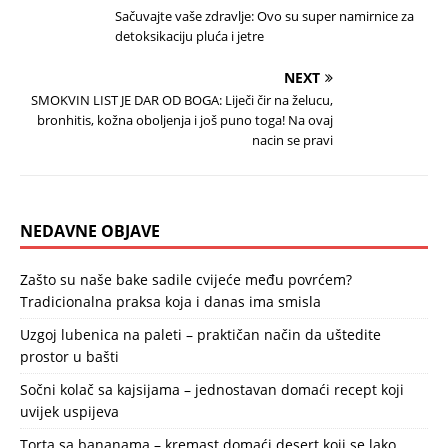
Sačuvajte vaše zdravlje: Ovo su super namirnice za
detoksikaciju pluća i jetre
NEXT
SMOKVIN LIST JE DAR OD BOGA: Liječi čir na želucu,
bronhitis, kožna oboljenja i još puno toga! Na ovaj
nacin se pravi
NEDAVNE OBJAVE
Zašto su naše bake sadile cvijeće među povrćem?
Tradicionalna praksa koja i danas ima smisla
Uzgoj lubenica na paleti – praktičan način da uštedite
prostor u bašti
Sočni kolač sa kajsijama – jednostavan domaći recept koji
uvijek uspijeva
Torta sa bananama – kremast domaći desert koji se lako