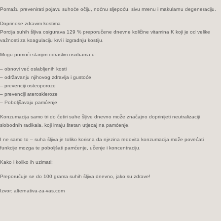
Pomažu prevenirati pojavu suhoće očiju, noćnu sljepoću, sivu mrenu i makularnu degeneraciju.
Doprinose zdravim kostima
Porcija suhih šljiva osigurava 129 % preporučene dnevne količine vitamina K koji je od velike
važnosti za koagulaciju krvi i izgradnju kostiju.
Mogu pomoći starijim odraslim osobama u:
– obnovi već oslabljenih kosti
– održavanju njihovog zdravlja i gustoće
– prevenciji osteoporoze
– prevenciji ateroskleroze
– Poboljšavaju pamćenje
Konzumacija samo tri do četiri suhe šljive dnevno može značajno doprinijeti neutralizaciji
slobodnih radikala, koji imaju štetan utjecaj na pamćenje.
I ne samo to – suha šljiva je toliko korisna da njezina redovita konzumacija može povećati
funkcije mozga te poboljšati pamćenje, učenje i koncentraciju.
Kako i koliko ih uzimati:
Preporučuje se do 100 grama suhih šljiva dnevno, jako su zdrave!
Izvor: alternativa-za-vas.com