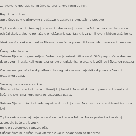
Zdravstvene dobrobiti suhih šljiva su brojne, evo nekih od njih:
Reguliraju probavu
Suhe šljive su vrlo učinkovite u održavanju zdrave i uravnotežene probave.
Topiva vlakna u njim brzo upijaju vodu i u dodiru s njom stvaraju želatinastu masu koja stvara
osjećaj sitoti, a ujedno pomaže u omekšavanju sadržaja crijeva te njihovom lakšem pražnjenju.
Visoki sadržaj vlakana u suhim šljivama pomaže i u prevenciji hemoroida uzrokovanih zatvorom.
Čuvaju zdravlje srca
Sušene šljive su bogate kalijem. Jedna porcija sušenih šljiva sadrži 36% preporučene dnevne
doze ovog minerala.Kalij osigurava ispravno funkcioniranje srca te krvožilnog i živčanog sustava.
Ovaj mineral pomaže i kod povišenog krvnog tlaka te smanjuje rizik od pojave srčanog i
moždanog udara.
Snižavaju razinu šećera u krvi
Šljive su nisko pozicionirane na glikemijskoj ljestvici. To znači da mogu pomoći u kontroli razine
šećera u krvi i smanjenju rizika od dijabetesa tipa 2.
Sušene šljive sadrže visoki udio topivih vlakana koja pomažu u održavanju stabilnosti šećera u
krvi.
Topiva vlakna smanjuju vrijeme zadržavanja hrane u želucu, što za posljedicu ima slabiju
apsorpciju šećera u krvotok.
Brinu o dobrom vidu i zdravlju očiju
Sušene šljive su odličan izvor vitamina A koji je neophodan za dobar vid.