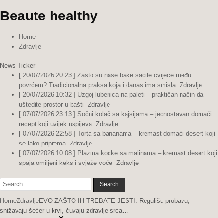
Beaute healthy
Home
Zdravlje
News Ticker
[ 20/07/2026 20:23 ]
Zašto su naše bake sadile cvijeće među
povrćem? Tradicionalna praksa koja i danas ima smisla
Zdravlje
[ 20/07/2026 10:32 ]
Uzgoj lubenica na paleti – praktičan način da
uštedite prostor u bašti
Zdravlje
[ 07/07/2026 23:13 ]
Sočni kolač sa kajsijama – jednostavan domaći
recept koji uvijek uspijeva
Zdravlje
[ 07/07/2026 22:58 ]
Torta sa bananama – kremast domaći desert koji
se lako priprema
Zdravlje
[ 07/07/2026 10:08 ]
Plazma kocke sa malinama – kremast desert koji
spaja omiljeni keks i svježe voće
Zdravlje
Search
for:
Home
Zdravlje
EVO ZAŠTO IH TREBATE JESTI: Regulišu probavu,
snižavaju šećer u krvi, čuvaju zdravlje srca…