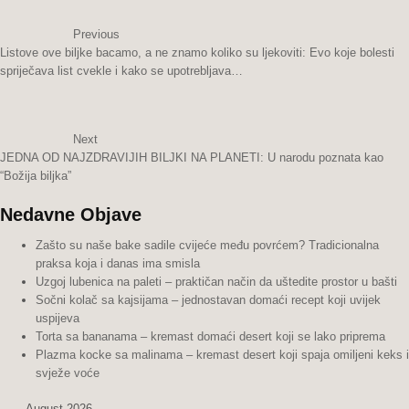
Previous
Listove ove biljke bacamo, a ne znamo koliko su ljekoviti: Evo koje bolesti
spriječava list cvekle i kako se upotrebljava…
Next
JEDNA OD NAJZDRAVIJIH BILJKI NA PLANETI: U narodu poznata kao
“Božija biljka”
Nedavne Objave
Zašto su naše bake sadile cvijeće među povrćem? Tradicionalna
praksa koja i danas ima smisla
Uzgoj lubenica na paleti – praktičan način da uštedite prostor u bašti
Sočni kolač sa kajsijama – jednostavan domaći recept koji uvijek
uspijeva
Torta sa bananama – kremast domaći desert koji se lako priprema
Plazma kocke sa malinama – kremast desert koji spaja omiljeni keks i
svježe voće
August 2026