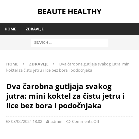
BEAUTE HEALTHY
HOME
ZDRAVLJE
HOME
ZDRAVLJE
Dva čarobna gutljaja svakog jutra: mini
koktel za čistu jetru i lice bez bora i podočnjaka
Dva čarobna gutljaja svakog
jutra: mini koktel za čistu jetru i
lice bez bora i podočnjaka
08/06/2024 13:02
admin
Comments Off