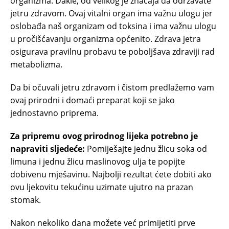
organizma. Dakle, od velikog je značaja da održavate
jetru zdravom. Ovaj vitalni organ ima važnu ulogu jer
oslobađa naš organizam od toksina i ima važnu ulogu
u pročišćavanju organizma općenito. Zdrava jetra
osigurava pravilnu probavu te poboljšava zdraviji rad
metabolizma.
Da bi očuvali jetru zdravom i čistom predlažemo vam
ovaj prirodni i domaći preparat koji se jako
jednostavno priprema.
Za pripremu ovog prirodnog lijeka potrebno je
napraviti sljedeće:
Pomiješajte jednu žlicu soka od
limuna i jednu žlicu maslinovog ulja te popijte
dobivenu mješavinu. Najbolji rezultat ćete dobiti ako
ovu ljekovitu tekućinu uzimate ujutro na prazan
stomak.
Nakon nekoliko dana možete već primijetiti prve