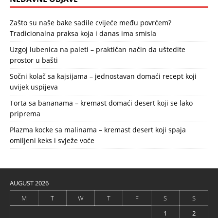
Zašto su naše bake sadile cvijeće među povrćem?
Tradicionalna praksa koja i danas ima smisla
Uzgoj lubenica na paleti – praktičan način da uštedite
prostor u bašti
Sočni kolač sa kajsijama – jednostavan domaći recept koji
uvijek uspijeva
Torta sa bananama – kremast domaći desert koji se lako
priprema
Plazma kocke sa malinama – kremast desert koji spaja
omiljeni keks i svježe voće
AUGUST 2026
M
T
W
T
F
S
S
1
2