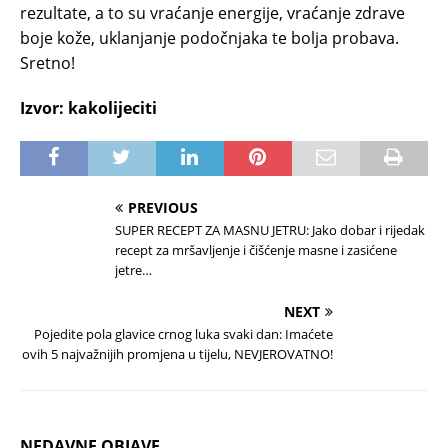
rezultate, a to su vraćanje energije, vraćanje zdrave
boje kože, uklanjanje podočnjaka te bolja probava.
Sretno!
Izvor: kakolijeciti
PREVIOUS
SUPER RECEPT ZA MASNU JETRU: Jako dobar i rijedak
recept za mršavljenje i čišćenje masne i zasićene
jetre…
NEXT
Pojedite pola glavice crnog luka svaki dan: Imaćete
ovih 5 najvažnijih promjena u tijelu, NEVJEROVATNO!
NEDAVNE OBJAVE