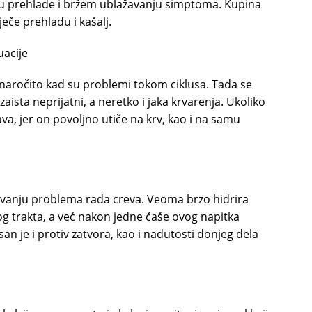
u prehlade i bržem ublažavanju simptoma. Kupina
eče prehladu i kašalj.
uacije
 naročito kad su problemi tokom ciklusa. Tada se
 zaista neprijatni, a neretko i jaka krvarenja. Ukoliko
java, jer on povoljno utiče na krv, kao i na samu
avanju problema rada creva. Veoma brzo hidrira
og trakta, a već nakon jedne čaše ovog napitka
an je i protiv zatvora, kao i nadutosti donjeg dela