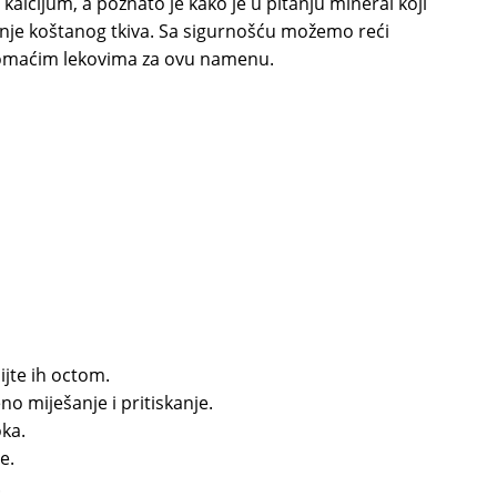
alcijum, a poznato je kako je u pitanju mineral koji
vanje koštanog tkiva. Sa sigurnošću možemo reći
domaćim lekovima za ovu namenu.
ijte ih octom.
o miješanje i pritiskanje.
oka.
e.
.