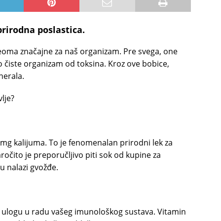
prirodna poslastica.
 veoma značajne za naš organizam. Pre svega, one
 čiste organizam od toksina. Kroz ove bobice,
nerala.
lje?
mg kalijuma. To je fenomenalan prirodni lek za
očito je preporučljivo piti sok od kupine za
u nalazi gvožđe.
nu ulogu u radu vašeg imunološkog sustava. Vitamin