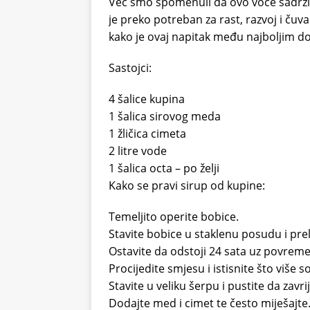
Već smo spomenuli da ovo voće sadrži k
je preko potreban za rast, razvoj i ču
kako je ovaj napitak među najboljim 
Sastojci:
4 šalice kupina
1 šalica sirovog meda
1 žličica cimeta
2 litre vode
1 šalica octa – po želji
Kako se pravi sirup od kupine:
Temeljito operite bobice.
Stavite bobice u staklenu posudu i prel
Ostavite da odstoji 24 sata uz povremen
Procijedite smjesu i istisnite što više s
Stavite u veliku šerpu i pustite da zavrij
Dodajte med i cimet te često miješajte