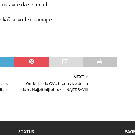
 ostavite da se ohladi.
2 kašike vode i uzimajte.
NEXT
: jos
Oni koji jedu OVU hranu žive dosta
i za
duže: Najjeftiniji obrok je NAJZDRAVIJI
STATUS
PAG