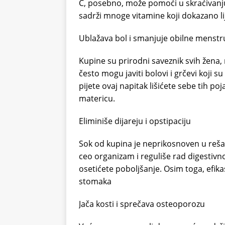
C, posebno, može pomoći u skraćivanj
sadrži mnoge vitamine koji dokazano lij
Ublažava bol i smanjuje obilne menstr
Kupine su prirodni saveznik svih žena,
često mogu javiti bolovi i grčevi koji su
pijete ovaj napitak lišićete sebe tih po
matericu.
Eliminiše dijareju i opstipaciju
Sok od kupina je neprikosnoven u reš
ceo organizam i reguliše rad digestivn
osetićete poboljšanje. Osim toga, efikas
stomaka
Jača kosti i sprečava osteoporozu