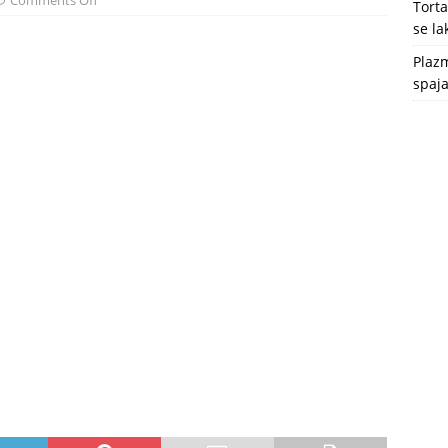
Comments Off
Tort
se l
Plazm
spaja