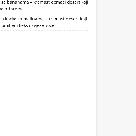
a sa bananama – kremast domaći desert koji
ako priprema
a kocke sa malinama – kremast desert koji
 omiljeni keks i svježe voće