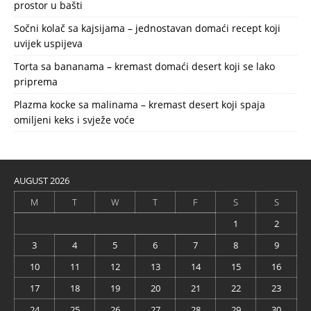
prostor u bašti
Sočni kolač sa kajsijama – jednostavan domaći recept koji
uvijek uspijeva
Torta sa bananama – kremast domaći desert koji se lako
priprema
Plazma kocke sa malinama – kremast desert koji spaja
omiljeni keks i svježe voće
AUGUST 2026
M
T
W
T
F
S
S
1
2
3
4
5
6
7
8
9
10
11
12
13
14
15
16
17
18
19
20
21
22
23
24
25
26
27
28
29
30