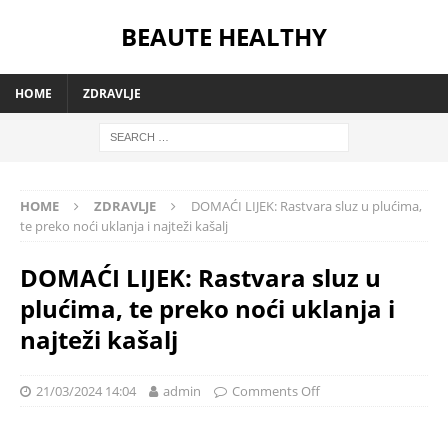
BEAUTE HEALTHY
HOME
ZDRAVLJE
HOME
ZDRAVLJE
DOMAĆI LIJEK: Rastvara sluz u plućima,
te preko noći uklanja i najteži kašalj
DOMAĆI LIJEK: Rastvara sluz u
plućima, te preko noći uklanja i
najteži kašalj
21/03/2024 14:04
admin
Comments Off