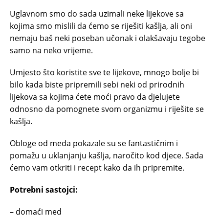
Uglavnom smo do sada uzimali neke lijekove sa
kojima smo mislili da ćemo se riješiti kašlja, ali oni
nemaju baš neki poseban učonak i olakšavaju tegobe
samo na neko vrijeme.
Umjesto što koristite sve te lijekove, mnogo bolje bi
bilo kada biste pripremili sebi neki od prirodnih
lijekova sa kojima ćete moći pravo da djelujete
odnosno da pomognete svom organizmu i riješite se
kašlja.
Obloge od meda pokazale su se fantastičnim i
pomažu u uklanjanju kašlja, naročito kod djece. Sada
ćemo vam otkriti i recept kako da ih pripremite.
Potrebni sastojci:
– domaći med