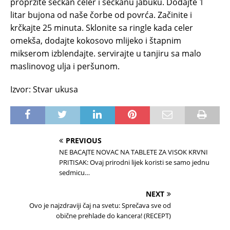
propržite seckan celer i seckanu jabuku. Dodajte 1
litar bujona od naše čorbe od povrća. Začinite i
krčkajte 25 minuta. Sklonite sa ringle kada celer
omekša, dodajte kokosovo mlijeko i štapnim
mikserom izblendajte. servirajte u tanjiru sa malo
maslinovog ulja i peršunom.
Izvor: Stvar ukusa
PREVIOUS
NE BACAJTE NOVAC NA TABLETE ZA VISOK KRVNI
PRITISAK: Ovaj prirodni lijek koristi se samo jednu
sedmicu…
NEXT
Ovo je najzdraviji čaj na svetu: Sprečava sve od
obične prehlade do kancera! (RECEPT)