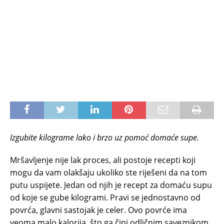
Izgubite kilograme lako i brzo uz pomoć domaće supe.
Mršavljenje nije lak proces, ali postoje recepti koji
mogu da vam olakšaju ukoliko ste riješeni da na tom
putu uspijete. Jedan od njih je recept za domaću supu
od koje se gube kilogrami. Pravi se jednostavno od
povrća, glavni sastojak je celer. Ovo povrće ima
veoma malo kalorija, što ga čini odličnim saveznikom