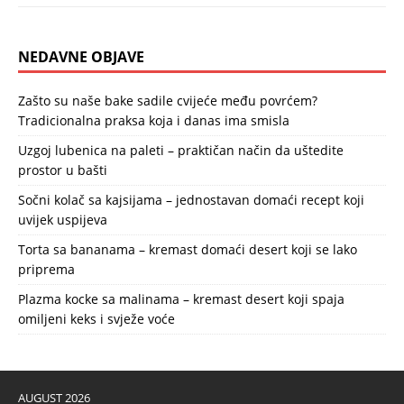
NEDAVNE OBJAVE
Zašto su naše bake sadile cvijeće među povrćem?
Tradicionalna praksa koja i danas ima smisla
Uzgoj lubenica na paleti – praktičan način da uštedite
prostor u bašti
Sočni kolač sa kajsijama – jednostavan domaći recept koji
uvijek uspijeva
Torta sa bananama – kremast domaći desert koji se lako
priprema
Plazma kocke sa malinama – kremast desert koji spaja
omiljeni keks i svježe voće
AUGUST 2026