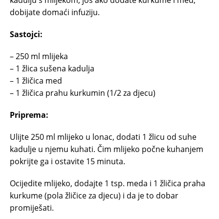
kadulju s mlijekom, još ako dodate kurkume i med,
dobijate domaći infuziju.
Sastojci:
– 250 ml mlijeka
– 1 žlica sušena kadulja
– 1 žličica med
– 1 žličica prahu kurkumin (1/2 za djecu)
Priprema:
Ulijte 250 ml mlijeko u lonac, dodati 1 žlicu od suhe
kadulje u njemu kuhati. Čim mlijeko počne kuhanjem
pokrijte ga i ostavite 15 minuta.
Ocijedite mlijeko, dodajte 1 tsp. meda i 1 žličica praha
kurkume (pola žličice za djecu) i da je to dobar
promiješati.