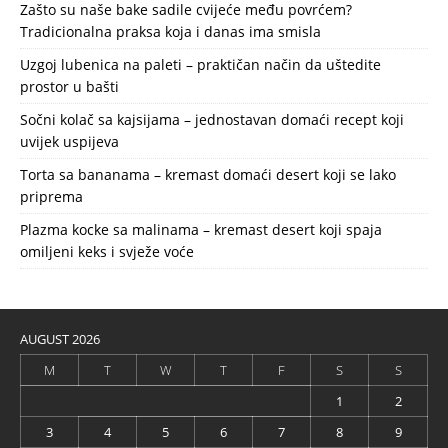
Zašto su naše bake sadile cvijeće među povrćem?
Tradicionalna praksa koja i danas ima smisla
Uzgoj lubenica na paleti – praktičan način da uštedite
prostor u bašti
Sočni kolač sa kajsijama – jednostavan domaći recept koji
uvijek uspijeva
Torta sa bananama – kremast domaći desert koji se lako
priprema
Plazma kocke sa malinama – kremast desert koji spaja
omiljeni keks i svježe voće
AUGUST 2026
M
T
W
T
F
S
S
1
2
3
4
5
6
7
8
9