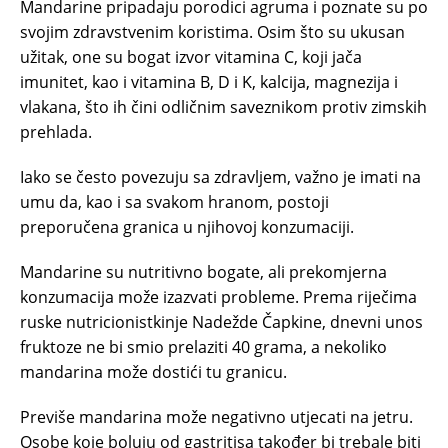
Mandarine pripadaju porodici agruma i poznate su po
svojim zdravstvenim koristima. Osim što su ukusan
užitak, one su bogat izvor vitamina C, koji jača
imunitet, kao i vitamina B, D i K, kalcija, magnezija i
vlakana, što ih čini odličnim saveznikom protiv zimskih
prehlada.
Iako se često povezuju sa zdravljem, važno je imati na
umu da, kao i sa svakom hranom, postoji
preporučena granica u njihovoj konzumaciji.
Mandarine su nutritivno bogate, ali prekomjerna
konzumacija može izazvati probleme. Prema riječima
ruske nutricionistkinje Nadežde Čapkine, dnevni unos
fruktoze ne bi smio prelaziti 40 grama, a nekoliko
mandarina može dostići tu granicu.
Previše mandarina može negativno utjecati na jetru.
Osobe koje boluju od gastritisa također bi trebale biti