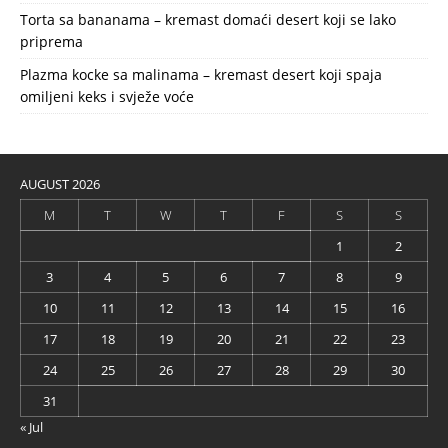
Torta sa bananama – kremast domaći desert koji se lako
priprema
Plazma kocke sa malinama – kremast desert koji spaja
omiljeni keks i svježe voće
AUGUST 2026
M
T
W
T
F
S
S
1
2
3
4
5
6
7
8
9
10
11
12
13
14
15
16
17
18
19
20
21
22
23
24
25
26
27
28
29
30
31
« Jul