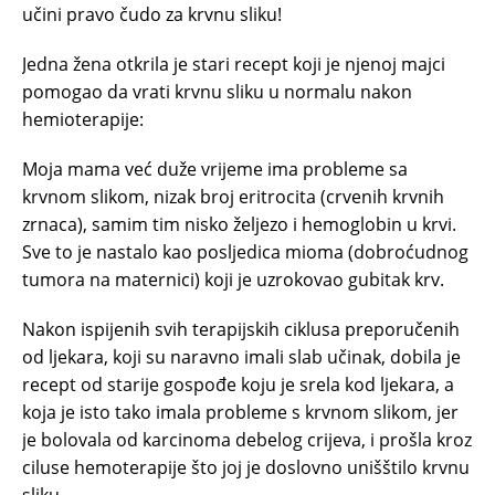
učini pravo čudo za krvnu sliku!
Jedna žena otkrila je stari recept koji je njenoj majci
pomogao da vrati krvnu sliku u normalu nakon
hemioterapije:
Moja mama već duže vrijeme ima probleme sa
krvnom slikom, nizak broj eritrocita (crvenih krvnih
zrnaca), samim tim nisko željezo i hemoglobin u krvi.
Sve to je nastalo kao posljedica mioma (dobroćudnog
tumora na maternici) koji je uzrokovao gubitak krv.
Nakon ispijenih svih terapijskih ciklusa preporučenih
od ljekara, koji su naravno imali slab učinak, dobila je
recept od starije gospođe koju je srela kod ljekara, a
koja je isto tako imala probleme s krvnom slikom, jer
je bolovala od karcinoma debelog crijeva, i prošla kroz
ciluse hemoterapije što joj je doslovno unišštilo krvnu