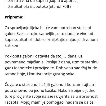
– 0,5 litra vina od kupina (kupiti u apoteci)
– 0,5 alkohola iz apoteke (etanol 70%)
Priprema:
Za spravljanje lijeka bit će vam potreban stakleni
galon. Sve sastojke sameljite, u to dodajte vino od
kupine, alkohol i dobro izmiješajte najbolje drvenom
kašikom.
Poklopite galon i ostavite da stoji 3 dana, uz
povremeno miješanje. Poslije 3 dana, uzmite sterilnu
gazu iz apoteke i procijedite. Dobivenu sadržaj bude
tamne boje, i konzistencije gustog soka.
Čuvjate u staklenoj flaši ili galonu, i konzumirajte tri
puta dnevno po jednu kašiku. Nakon ispijene jedne
ture provjerite svoje nalaze i uvjerite se u ispravnost
recepta. Mojoj mami je pomogao, nadam se da će i