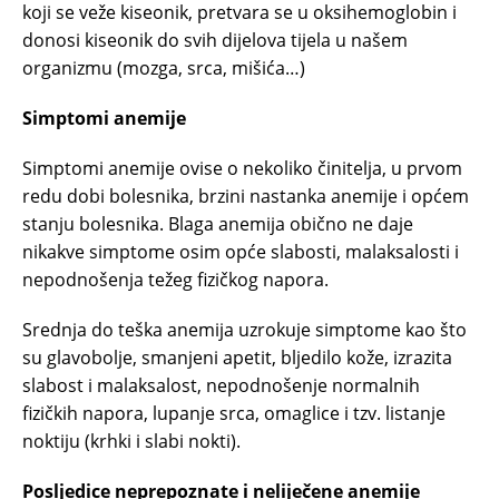
koji se veže kiseonik, pretvara se u oksihemoglobin i
donosi kiseonik do svih dijelova tijela u našem
organizmu (mozga, srca, mišića…)
Simptomi anemije
Simptomi anemije ovise o nekoliko činitelja, u prvom
redu dobi bolesnika, brzini nastanka anemije i općem
stanju bolesnika. Blaga anemija obično ne daje
nikakve simptome osim opće slabosti, malaksalosti i
nepodnošenja težeg fizičkog napora.
Srednja do teška anemija uzrokuje simptome kao što
su glavobolje, smanjeni apetit, bljedilo kože, izrazita
slabost i malaksalost, nepodnošenje normalnih
fizičkih napora, lupanje srca, omaglice i tzv. listanje
noktiju (krhki i slabi nokti).
Posljedice neprepoznate i neliječene anemije