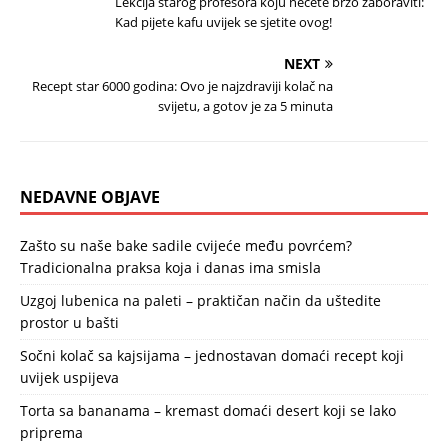
Lekcija starog profesora koju nećete brzo zaboraviti:
Kad pijete kafu uvijek se sjetite ovog!
NEXT
Recept star 6000 godina: Ovo je najzdraviji kolač na
svijetu, a gotov je za 5 minuta
NEDAVNE OBJAVE
Zašto su naše bake sadile cvijeće među povrćem?
Tradicionalna praksa koja i danas ima smisla
Uzgoj lubenica na paleti – praktičan način da uštedite
prostor u bašti
Sočni kolač sa kajsijama – jednostavan domaći recept koji
uvijek uspijeva
Torta sa bananama – kremast domaći desert koji se lako
priprema