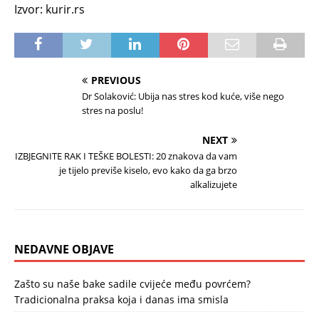
Izvor: kurir.rs
PREVIOUS
Dr Solaković: Ubija nas stres kod kuće, više nego
stres na poslu!
NEXT
IZBJEGNITE RAK I TEŠKE BOLESTI: 20 znakova da vam
je tijelo previše kiselo, evo kako da ga brzo
alkalizujete
NEDAVNE OBJAVE
Zašto su naše bake sadile cvijeće među povrćem?
Tradicionalna praksa koja i danas ima smisla