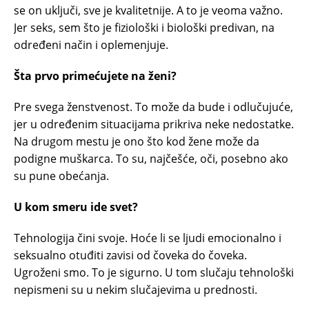
se on uključi, sve je kvalitetnije. A to je veoma važno.
Jer seks, sem što je fiziološki i biološki predivan, na
određeni način i oplemenjuje.
Šta prvo primećujete na ženi?
Pre svega ženstvenost. To može da bude i odlučujuće,
jer u određenim situacijama prikriva neke nedostatke.
Na drugom mestu je ono što kod žene može da
podigne muškarca. To su, najčešće, oči, posebno ako
su pune obećanja.
U kom smeru ide svet?
Tehnologija čini svoje. Hoće li se ljudi emocionalno i
seksualno otuđiti zavisi od čoveka do čoveka.
Ugroženi smo. To je sigurno. U tom slučaju tehnološki
nepismeni su u nekim slučajevima u prednosti.