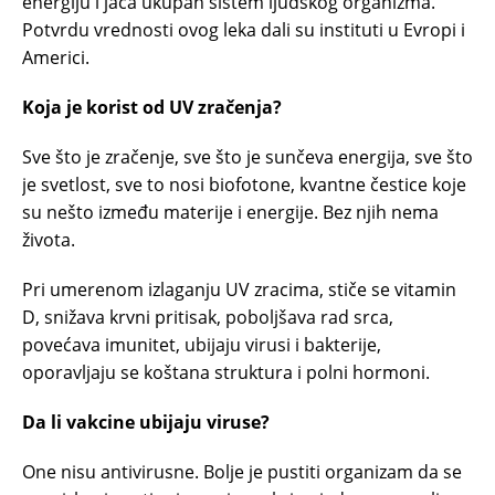
energiju i jača ukupan sistem ljudskog organizma.
Potvrdu vrednosti ovog leka dali su instituti u Evropi i
Americi.
Koja je korist od UV zračenja?
Sve što je zračenje, sve što je sunčeva energija, sve što
je svetlost, sve to nosi biofotone, kvantne čestice koje
su nešto između materije i energije. Bez njih nema
života.
Pri umerenom izlaganju UV zracima, stiče se vitamin
D, snižava krvni pritisak, poboljšava rad srca,
povećava imunitet, ubijaju virusi i bakterije,
oporavljaju se koštana struktura i polni hormoni.
Da li vakcine ubijaju viruse?
One nisu antivirusne. Bolje je pustiti organizam da se