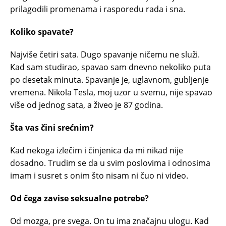
prilagodili promenama i rasporedu rada i sna.
Koliko spavate?
Najviše četiri sata. Dugo spavanje ničemu ne služi.
Kad sam studirao, spavao sam dnevno nekoliko puta
po desetak minuta. Spavanje je, uglavnom, gubljenje
vremena. Nikola Tesla, moj uzor u svemu, nije spavao
više od jednog sata, a živeo je 87 godina.
Šta vas čini srećnim?
Kad nekoga izlečim i činjenica da mi nikad nije
dosadno. Trudim se da u svim poslovima i odnosima
imam i susret s onim što nisam ni čuo ni video.
Od čega zavise seksualne potrebe?
Od mozga, pre svega. On tu ima značajnu ulogu. Kad