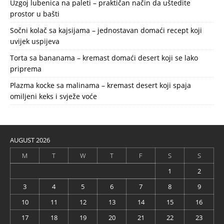
Uzgoj lubenica na paleti – praktičan način da uštedite
prostor u bašti
Sočni kolač sa kajsijama – jednostavan domaći recept koji
uvijek uspijeva
Torta sa bananama – kremast domaći desert koji se lako
priprema
Plazma kocke sa malinama – kremast desert koji spaja
omiljeni keks i svježe voće
AUGUST 2026
M
T
W
T
F
S
S
1
2
3
4
5
6
7
8
9
10
11
12
13
14
15
16
17
18
19
20
21
22
23