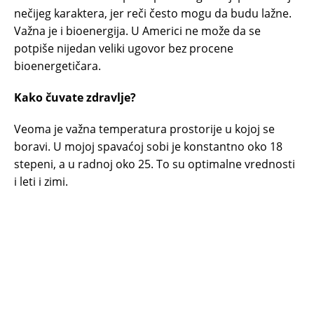
nečijeg karaktera, jer reči često mogu da budu lažne.
Važna je i bioenergija. U Americi ne može da se
potpiše nijedan veliki ugovor bez procene
bioenergetičara.
Kako čuvate zdravlje?
Veoma je važna temperatura prostorije u kojoj se
boravi. U mojoj spavaćoj sobi je konstantno oko 18
stepeni, a u radnoj oko 25. To su optimalne vrednosti
i leti i zimi.