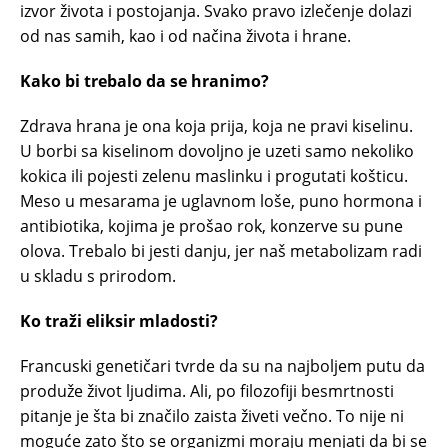
izvor života i postojanja. Svako pravo izlečenje dolazi
od nas samih, kao i od načina života i hrane.
Kako bi trebalo da se hranimo?
Zdrava hrana je ona koja prija, koja ne pravi kiselinu.
U borbi sa kiselinom dovoljno je uzeti samo nekoliko
kokica ili pojesti zelenu maslinku i progutati košticu.
Meso u mesarama je uglavnom loše, puno hormona i
antibiotika, kojima je prošao rok, konzerve su pune
olova. Trebalo bi jesti danju, jer naš metabolizam radi
u skladu s prirodom.
Ko traži eliksir mladosti?
Francuski genetičari tvrde da su na najboljem putu da
produže život ljudima. Ali, po filozofiji besmrtnosti
pitanje je šta bi značilo zaista živeti večno. To nije ni
moguće zato što se organizmi moraju menjati da bi se