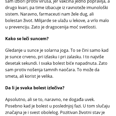
sam izbori protiv virusa, jer vakcina jedno popravlja, a
drugo kvari, pa time izbacuje iz ravnoteže imunološki
sistem. Naravno, farmaceuti nam žele dug, ali
bolestan život. Milijarde se ulažu u lekove, a vrlo malo
u prevenciju. Zato je dragocenija moć svetlosti.
Kako se leči suncem?
Gledanje u sunce je solarna joga. To se čini samo kad
je sunce crveno, pri izlasku i pri zalasku. I to najviše
desetak sekundi. I svaka bolest biće napadnuta. Zato
sam protiv nošenja tamnih naočara. To može da
smeta, ali korist je velika.
Da li je svaka bolest izlečiva?
Apsolutno, ali se to, naravno, ne događa uvek.
Posebno kad je bolest u poslednjoj fazi. U tom slučaju
značajna je i svest obolelog. Pozitivan životni stav je