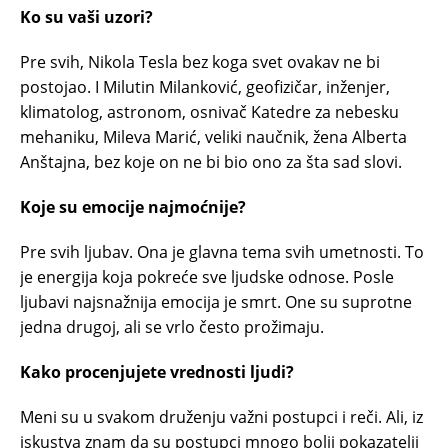
Ko su vaši uzori?
Pre svih, Nikola Tesla bez koga svet ovakav ne bi
postojao. I Milutin Milanković, geofizičar, inženjer,
klimatolog, astronom, osnivač Katedre za nebesku
mehaniku, Mileva Marić, veliki naučnik, žena Alberta
Anštajna, bez koje on ne bi bio ono za šta sad slovi.
Koje su emocije najmoćnije?
Pre svih ljubav. Ona je glavna tema svih umetnosti. To
je energija koja pokreće sve ljudske odnose. Posle
ljubavi najsnažnija emocija je smrt. One su suprotne
jedna drugoj, ali se vrlo često prožimaju.
Kako procenjujete vrednosti ljudi?
Meni su u svakom druženju važni postupci i reči. Ali, iz
iskustva znam da su postupci mnogo bolji pokazatelji