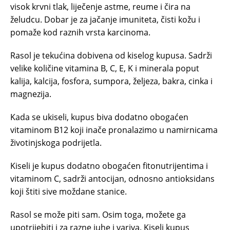
visok krvni tlak, liječenje astme, reume i čira na
želudcu. Dobar je za jačanje imuniteta, čisti kožu i
pomaže kod raznih vrsta karcinoma.
Rasol je tekućina dobivena od kiselog kupusa. Sadrži
velike količine vitamina B, C, E, K i minerala poput
kalija, kalcija, fosfora, sumpora, željeza, bakra, cinka i
magnezija.
Kada se ukiseli, kupus biva dodatno obogaćen
vitaminom B12 koji inače pronalazimo u namirnicama
životinjskoga podrijetla.
Kiseli je kupus dodatno obogaćen fitonutrijentima i
vitaminom C, sadrži antocijan, odnosno antioksidans
koji štiti sive moždane stanice.
Rasol se može piti sam. Osim toga, možete ga
upotrijebiti i za razne juhe i variva. Kiseli kupus