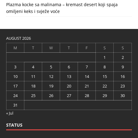
Plazma kocke sa malinama – kremast desert koji spaja
omiljeni keks i svježe voće
AUGUST 2026
M
T
W
T
F
S
S
1
2
3
4
5
6
7
8
9
10
11
12
13
14
15
16
17
18
19
20
21
22
23
24
25
26
27
28
29
30
31
« Jul
STATUS