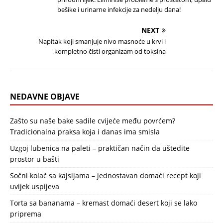
bešike i urinarne infekcije za nedelju dana!
NEXT
Napitak koji smanjuje nivo masnoće u krvi i
kompletno čisti organizam od toksina
NEDAVNE OBJAVE
Zašto su naše bake sadile cvijeće među povrćem?
Tradicionalna praksa koja i danas ima smisla
Uzgoj lubenica na paleti – praktičan način da uštedite
prostor u bašti
Sočni kolač sa kajsijama – jednostavan domaći recept koji
uvijek uspijeva
Torta sa bananama – kremast domaći desert koji se lako
priprema