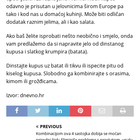
odavno je prisutan u jelovnicima širom Europe pa
tako i kod nas u domaćoj kuhinji. Može biti odličan
dodatak raznim jelima, ali i kao salata.
Ako baš želite isprobati nešto neobično i smjelo, onda
vam predlažemo da si napravite jelo od dinstanog
kupusa i slatkog krumpira (batata).
Dinstajte kupus uz batat ili tikvu ili ispecite pitu od
kiselog kupusa. Slobodno ga kombinirajte s orasima,
kimom ili grožđicama.
Izvor: dnevno.hr
PREVIOUS
Kombinacijom ova 4 sastojka dobija se moćan
prirodni lijek: Eliminiše probleme s prostatom, upalu