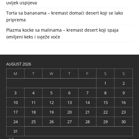
uvijek uspijeva
Torta sa bananama – kremast domaći desert koji se lako
priprema
Plazma kocke sa malinama – kremast desert koji spaja
omiljeni keks i svježe voće
AUGUST 2026
M
T
W
T
F
S
S
1
2
3
4
5
6
7
8
9
10
11
12
13
14
15
16
17
18
19
20
21
22
23
24
25
26
27
28
29
30
31