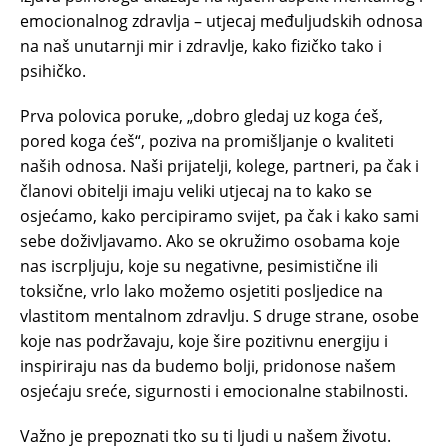
emocionalnog zdravlja – utjecaj međuljudskih odnosa
na naš unutarnji mir i zdravlje, kako fizičko tako i
psihičko.
Prva polovica poruke, „dobro gledaj uz koga ćeš,
pored koga ćeš“, poziva na promišljanje o kvaliteti
naših odnosa. Naši prijatelji, kolege, partneri, pa čak i
članovi obitelji imaju veliki utjecaj na to kako se
osjećamo, kako percipiramo svijet, pa čak i kako sami
sebe doživljavamo. Ako se okružimo osobama koje
nas iscrpljuju, koje su negativne, pesimistične ili
toksične, vrlo lako možemo osjetiti posljedice na
vlastitom mentalnom zdravlju. S druge strane, osobe
koje nas podržavaju, koje šire pozitivnu energiju i
inspiriraju nas da budemo bolji, pridonose našem
osjećaju sreće, sigurnosti i emocionalne stabilnosti.
Važno je prepoznati tko su ti ljudi u našem životu.