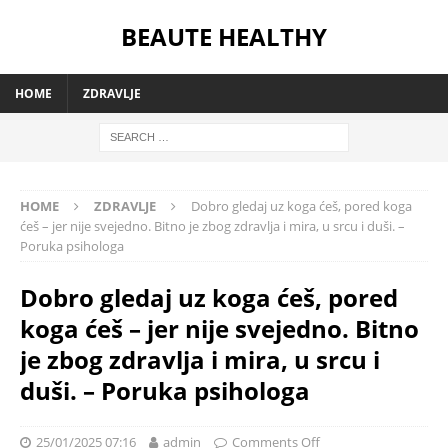
BEAUTE HEALTHY
HOME
ZDRAVLJE
HOME
ZDRAVLJE
Dobro gledaj uz koga ćeš, pored koga
ćeš – jer nije svejedno. Bitno je zbog zdravlja i mira, u srcu i duši. –
Poruka psihologa
Dobro gledaj uz koga ćeš, pored
koga ćeš – jer nije svejedno. Bitno
je zbog zdravlja i mira, u srcu i
duši. – Poruka psihologa
25/01/2025 07:16
admin
Comments Off