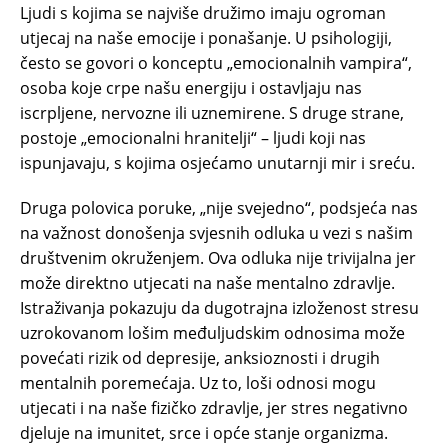
Ljudi s kojima se najviše družimo imaju ogroman
utjecaj na naše emocije i ponašanje. U psihologiji,
često se govori o konceptu „emocionalnih vampira“,
osoba koje crpe našu energiju i ostavljaju nas
iscrpljene, nervozne ili uznemirene. S druge strane,
postoje „emocionalni hranitelji“ – ljudi koji nas
ispunjavaju, s kojima osjećamo unutarnji mir i sreću.
Druga polovica poruke, „nije svejedno“, podsjeća nas
na važnost donošenja svjesnih odluka u vezi s našim
društvenim okruženjem. Ova odluka nije trivijalna jer
može direktno utjecati na naše mentalno zdravlje.
Istraživanja pokazuju da dugotrajna izloženost stresu
uzrokovanom lošim međuljudskim odnosima može
povećati rizik od depresije, anksioznosti i drugih
mentalnih poremećaja. Uz to, loši odnosi mogu
utjecati i na naše fizičko zdravlje, jer stres negativno
djeluje na imunitet, srce i opće stanje organizma.