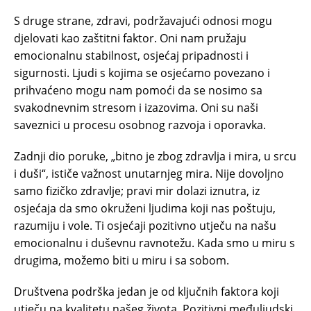
S druge strane, zdravi, podržavajući odnosi mogu
djelovati kao zaštitni faktor. Oni nam pružaju
emocionalnu stabilnost, osjećaj pripadnosti i
sigurnosti. Ljudi s kojima se osjećamo povezano i
prihvaćeno mogu nam pomoći da se nosimo sa
svakodnevnim stresom i izazovima. Oni su naši
saveznici u procesu osobnog razvoja i oporavka.
Zadnji dio poruke, „bitno je zbog zdravlja i mira, u srcu
i duši“, ističe važnost unutarnjeg mira. Nije dovoljno
samo fizičko zdravlje; pravi mir dolazi iznutra, iz
osjećaja da smo okruženi ljudima koji nas poštuju,
razumiju i vole. Ti osjećaji pozitivno utječu na našu
emocionalnu i duševnu ravnotežu. Kada smo u miru s
drugima, možemo biti u miru i sa sobom.
Društvena podrška jedan je od ključnih faktora koji
utječu na kvalitetu našeg života. Pozitivni međuljudski