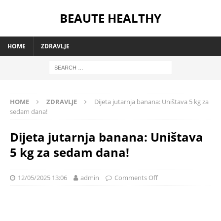
BEAUTE HEALTHY
HOME
ZDRAVLJE
HOME
ZDRAVLJE
Dijeta jutarnja banana: Uništava 5 kg za
sedam dana!
Dijeta jutarnja banana: Uništava
5 kg za sedam dana!
12/05/2025 13:06
admin
Comments Off