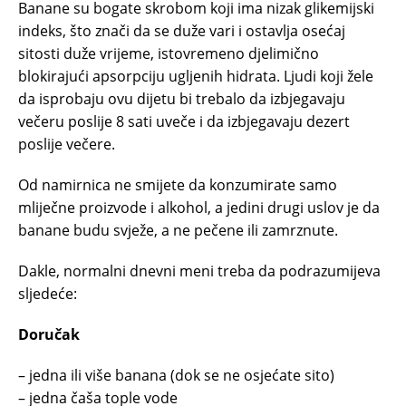
Banane su bogate skrobom koji ima nizak glikemijski
indeks, što znači da se duže vari i ostavlja osećaj
sitosti duže vrijeme, istovremeno djelimično
blokirajući apsorpciju ugljenih hidrata. Ljudi koji žele
da isprobaju ovu dijetu bi trebalo da izbjegavaju
večeru poslije 8 sati uveče i da izbjegavaju dezert
poslije večere.
Od namirnica ne smijete da konzumirate samo
mliječne proizvode i alkohol, a jedini drugi uslov je da
banane budu svježe, a ne pečene ili zamrznute.
Dakle, normalni dnevni meni treba da podrazumijeva
sljedeće:
Doručak
– jedna ili više banana (dok se ne osjećate sito)
– jedna čaša tople vode