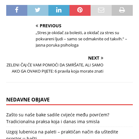
PREVIOUS
„Stres je okidač za bolesti, a okidač za stres su
pokvareni ljudi – samo se odmaknite od takvih.“ –
Jasna poruka psihologa
NEXT
ZELENI ČAJ ĆE VAM POMOĆI DA SMRŠATE, ALI SAMO
AKO GA OVAKO PIJETE: 6 pravila koja morate znati
NEDAVNE OBJAVE
Zašto su naše bake sadile cvijeće među povrćem?
Tradicionalna praksa koja i danas ima smisla
Uzgoj lubenica na paleti – praktičan način da uštedite
prostor u bašti