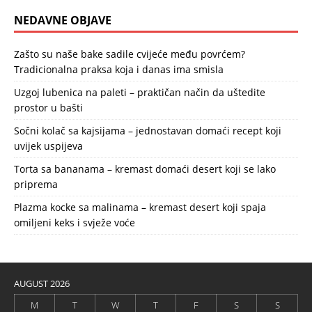
NEDAVNE OBJAVE
Zašto su naše bake sadile cvijeće među povrćem?
Tradicionalna praksa koja i danas ima smisla
Uzgoj lubenica na paleti – praktičan način da uštedite
prostor u bašti
Sočni kolač sa kajsijama – jednostavan domaći recept koji
uvijek uspijeva
Torta sa bananama – kremast domaći desert koji se lako
priprema
Plazma kocke sa malinama – kremast desert koji spaja
omiljeni keks i svježe voće
AUGUST 2026
M
T
W
T
F
S
S