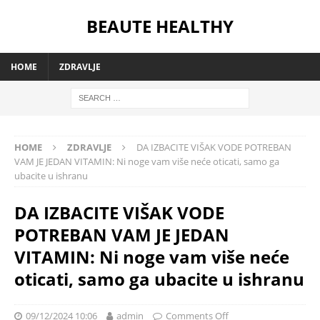
BEAUTE HEALTHY
HOME
ZDRAVLJE
HOME
ZDRAVLJE
DA IZBACITE VIŠAK VODE POTREBAN
VAM JE JEDAN VITAMIN: Ni noge vam više neće oticati, samo ga
ubacite u ishranu
DA IZBACITE VIŠAK VODE
POTREBAN VAM JE JEDAN
VITAMIN: Ni noge vam više neće
oticati, samo ga ubacite u ishranu
09/12/2024 10:06
admin
Comments Off