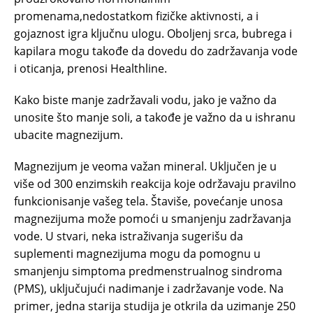
promenama,nedostatkom fizičke aktivnosti, a i
gojaznost igra ključnu ulogu. Oboljenj srca, bubrega i
kapilara mogu takođe da dovedu do zadržavanja vode
i oticanja, prenosi Healthline.
Kako biste manje zadržavali vodu, jako je važno da
unosite što manje soli, a takođe je važno da u ishranu
ubacite magnezijum.
Magnezijum je veoma važan mineral. Uključen je u
više od 300 enzimskih reakcija koje održavaju pravilno
funkcionisanje vašeg tela. Štaviše, povećanje unosa
magnezijuma može pomoći u smanjenju zadržavanja
vode. U stvari, neka istraživanja sugerišu da
suplementi magnezijuma mogu da pomognu u
smanjenju simptoma predmenstrualnog sindroma
(PMS), uključujući nadimanje i zadržavanje vode. Na
primer, jedna starija studija je otkrila da uzimanje 250