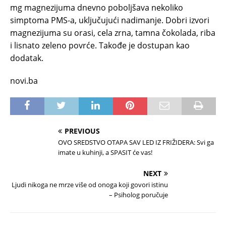
mg magnezijuma dnevno poboljšava nekoliko
simptoma PMS-a, uključujući nadimanje. Dobri izvori
magnezijuma su orasi, cela zrna, tamna čokolada, riba
i lisnato zeleno povrće. Takođe je dostupan kao
dodatak.
novi.ba
PREVIOUS
OVO SREDSTVO OTAPA SAV LED IZ FRIŽIDERA: Svi ga
imate u kuhinji, a SPASIT će vas!
NEXT
Ljudi nikoga ne mrze više od onoga koji govori istinu
– Psiholog poručuje