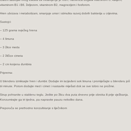
vitaminom B1 i B6, željezom, vitaminom B2, magnezijem i fosforom.
Hren ubrzava i metabolizam, smanjuje umor i stimulira razvoj dobrih bakterija u crijevima.
Sastojci:
– 125 grama svježeg hrena
– 4 limuna
– 3 žlice meda
– 2 žličice cimeta
– 2 cm korjena đumbira
Priprema:
U blenderu izmiksajte hren i đumbir. Dodajte im iscijeđeni sok limuna i promiješajte u blenderu još
tri minute. Potom dodajte med i cimet i nastavite miješati dok se sve tobro ne prožme.
Sirup pohranite u staklenu teglu. Jedite po žlicu dva puta dnevno prije obroka ili prije vježbanja.
Konzumirajte ga tri tjedna, pa napravite pauzu nekoliko dana.
Preporuča se prethodno konzultiranje s liječnikom