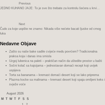
Previous
JEDNO KUHANO JAJE: To je sve što trebate za kontrolu šećera u krvi…
Next
Čudo za koje uopšte ne znamo: Nikada više nećete bacati ljuske od crnog
luka
Nedavne Objave
Zašto su naše bake sadile cvijeće među povrćem? Tradicionalna
praksa koja i danas ima smisla
Uzgoj lubenica na paleti – praktičan način da uštedite prostor u bašti
Sočni kolač sa kajsijama – jednostavan domaći recept koji uvijek
uspijeva
Torta sa bananama – kremast domaći desert koji se lako priprema
Plazma kocke sa malinama – kremast desert koji spaja omiljeni keks i
svježe voće
August 2026
M
T
W
T
F
S
S
1
2