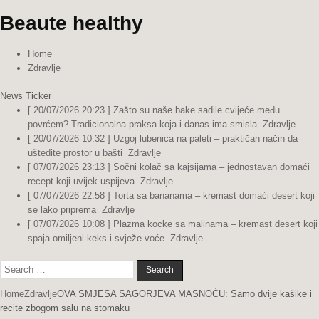
Beaute healthy
Home
Zdravlje
News Ticker
[ 20/07/2026 20:23 ]
Zašto su naše bake sadile cvijeće među
povrćem? Tradicionalna praksa koja i danas ima smisla
Zdravlje
[ 20/07/2026 10:32 ]
Uzgoj lubenica na paleti – praktičan način da
uštedite prostor u bašti
Zdravlje
[ 07/07/2026 23:13 ]
Sočni kolač sa kajsijama – jednostavan domaći
recept koji uvijek uspijeva
Zdravlje
[ 07/07/2026 22:58 ]
Torta sa bananama – kremast domaći desert koji
se lako priprema
Zdravlje
[ 07/07/2026 10:08 ]
Plazma kocke sa malinama – kremast desert koji
spaja omiljeni keks i svježe voće
Zdravlje
Search
for:
Home
Zdravlje
OVA SMJESA SAGORJEVA MASNOĆU: Samo dvije kašike i
recite zbogom salu na stomaku