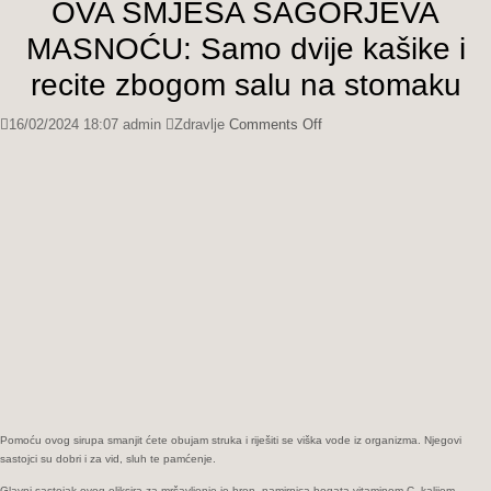
OVA SMJESA SAGORJEVA
MASNOĆU: Samo dvije kašike i
recite zbogom salu na stomaku
on
16/02/2024 18:07
admin
Zdravlje
Comments Off
OVA
SMJESA
SAGORJEVA
MASNOĆU:
Samo
dvije
kašike
i
recite
zbogom
salu
na
stomaku
Pomoću ovog sirupa smanjit ćete obujam struka i riješiti se viška vode iz organizma. Njegovi
sastojci su dobri i za vid, sluh te pamćenje.
Glavni sastojak ovog eliksira za mršavljenje je hren, namirnica bogata vitaminom C, kalijem,