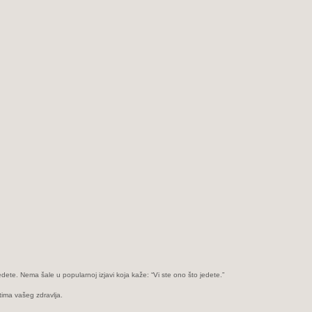
jedete. Nema šale u popularnoj izjavi koja kaže: “Vi ste ono što jedete.”
tima vašeg zdravlja.