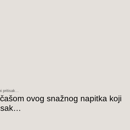
i pritisak…
ašom ovog snažnog napitka koji
itisak…