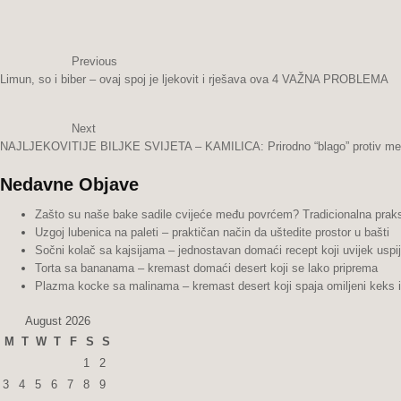
Previous
Limun, so i biber – ovaj spoj je ljekovit i rješava ova 4 VAŽNA PROBLEMA
Next
NAJLJEKOVITIJE BILJKE SVIJETA – KAMILICA: Prirodno “blago” protiv menstr
Nedavne Objave
Zašto su naše bake sadile cvijeće među povrćem? Tradicionalna praks
Uzgoj lubenica na paleti – praktičan način da uštedite prostor u bašti
Sočni kolač sa kajsijama – jednostavan domaći recept koji uvijek uspi
Torta sa bananama – kremast domaći desert koji se lako priprema
Plazma kocke sa malinama – kremast desert koji spaja omiljeni keks 
August 2026
M
T
W
T
F
S
S
1
2
3
4
5
6
7
8
9