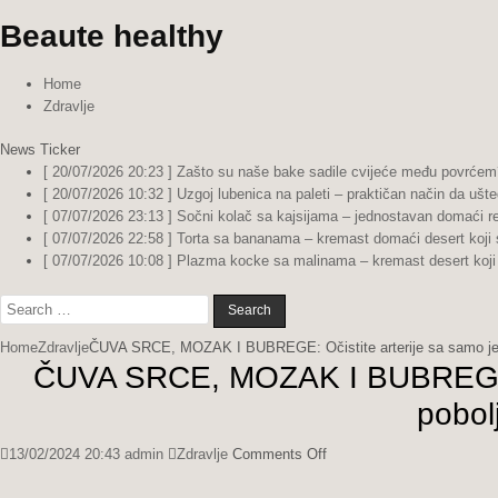
Beaute healthy
Home
Zdravlje
News Ticker
[ 20/07/2026 20:23 ]
Zašto su naše bake sadile cvijeće među povrćem?
[ 20/07/2026 10:32 ]
Uzgoj lubenica na paleti – praktičan način da ušte
[ 07/07/2026 23:13 ]
Sočni kolač sa kajsijama – jednostavan domaći re
[ 07/07/2026 22:58 ]
Torta sa bananama – kremast domaći desert koji 
[ 07/07/2026 10:08 ]
Plazma kocke sa malinama – kremast desert koji 
Search
for:
Home
Zdravlje
ČUVA SRCE, MOZAK I BUBREGE: Očistite arterije sa samo jedno
ČUVA SRCE, MOZAK I BUBREGE: O
pobolj
on
13/02/2024 20:43
admin
Zdravlje
Comments Off
ČUVA
SRCE,