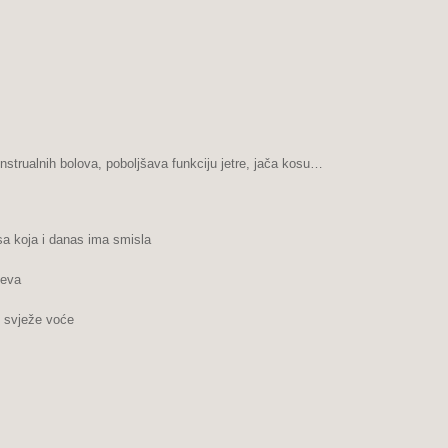
ualnih bolova, poboljšava funkciju jetre, jača kosu…
a koja i danas ima smisla
jeva
i svježe voće