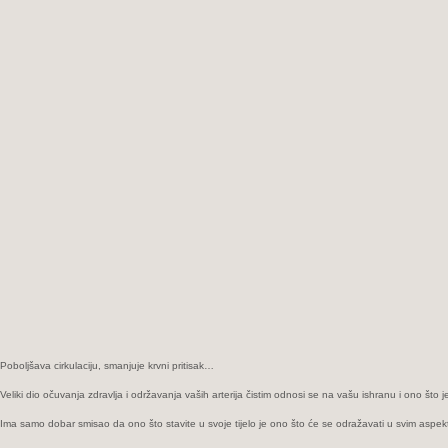
MOZAK
I
BUBREGE:
Očistite
arterije
sa
samo
jednom
čašom
ovog
snažnog
napitka
koji
poboljšava
cirkulaciju
i
smanjuje
krvni
Poboljšava cirkulaciju, smanjuje krvni pritisak…
pritisak…
Veliki dio očuvanja zdravlja i održavanja vaših arterija čistim odnosi se na vašu ishranu i ono što 
Ima samo dobar smisao da ono što stavite u svoje tijelo je ono što će se odražavati u svim aspek