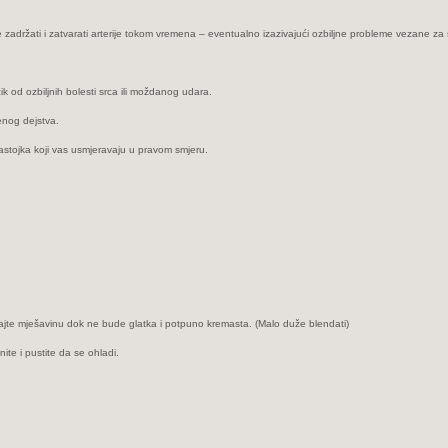
držati i zatvarati arterije tokom vremena – eventualno izazivajući ozbiljne probleme vezane za s
ik od ozbiljnih bolesti srca ili moždanog udara.
jenog dejstva.
3 sastojka koji vas usmjeravaju u pravom smjeru.
ješajte mješavinu dok ne bude glatka i potpuno kremasta. (Malo duže blendati)
ite i pustite da se ohladi.