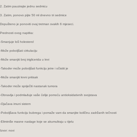
2. Zatim pauzirajte jednu sedmicu
3. Zatim, ponovo pijte 50 ml dnevno tri sedmice
Dopušteno je ponoviti ovaj tretman svakih 6 mjeseci.
Prednosti ovog napitka:
-Smanjuje loš holesterol
-Može poboljšati cirkulaciju
-Može smanjiti broj triglicerida u krvi
-Također može poboljšati funkciju jetre i očistiti je
-Može smanjiti krvni pritisak
-Također može spriječiti nastanak tumora
-Obnavlja i podmlađuje vaše ćelije pomoću antioksidativnih svojstava
-Ojačava imuni sistem
-Poboljšava funkciju bubrega i pomaže vam da smanjite količinu zadržanih tečnosti
-Eliminiše masne naslage koje se akumuliraju u tijelu
Izvor: novi