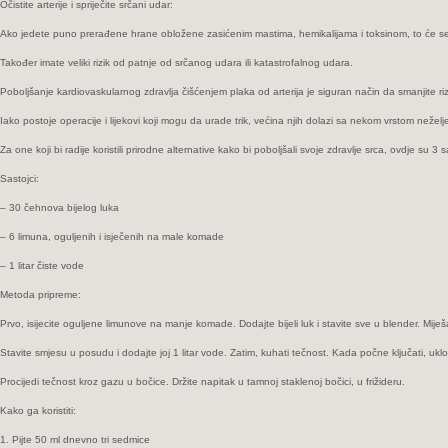
Očistite arterije i spriječite srčani udar:
Ako jedete puno prerađene hrane obložene zasićenim mastima, hemikalijama i toksinom, to će se za
Također imate veliki rizik od patnje od srčanog udara ili katastrofalnog udara.
Poboljšanje kardiovaskularnog zdravlja čišćenjem plaka od arterija je siguran način da smanjite riz
Iako postoje operacije i lijekovi koji mogu da urade trik, većina njih dolazi sa nekom vrstom nežel
Za one koji bi radije koristili prirodne alternative kako bi poboljšali svoje zdravlje srca, ovdje su 
Sastojci:
– 30 čehnova bijelog luka
– 6 limuna, oguljenih i isječenih na male komade
– 1 litar čiste vode
Metoda pripreme:
Prvo, isijecite oguljene limunove na manje komade. Dodajte bijeli luk i stavite sve u blender. Mi
Stavite smjesu u posudu i dodajte joj 1 litar vode. Zatim, kuhati tečnost. Kada počne ključati, uklon
Procijedi tečnost kroz gazu u bočice. Držite napitak u tamnoj staklenoj bočici, u frižideru.
Kako ga koristiti:
1. Pijte 50 ml dnevno tri sedmice