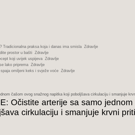
 Tradicionalna praksa koja i danas ima smisla
Zdravlje
dite prostor u bašti
Zdravlje
cept koji uvijek uspijeva
Zdravlje
se lako priprema
Zdravlje
spaja omiljeni keks i svježe voće
Zdravlje
m čašom ovog snažnog napitka koji poboljšava cirkulaciju i smanjuje krvn
čistite arterije sa samo jednom č
šava cirkulaciju i smanjuje krvni pr