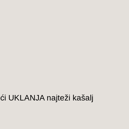
ći UKLANJA najteži kašalj