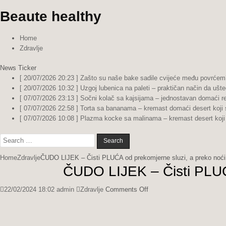
Beaute healthy
Home
Zdravlje
News Ticker
[ 20/07/2026 20:23 ]
Zašto su naše bake sadile cvijeće među povrćem?
[ 20/07/2026 10:32 ]
Uzgoj lubenica na paleti – praktičan način da ušte
[ 07/07/2026 23:13 ]
Sočni kolač sa kajsijama – jednostavan domaći re
[ 07/07/2026 22:58 ]
Torta sa bananama – kremast domaći desert koji 
[ 07/07/2026 10:08 ]
Plazma kocke sa malinama – kremast desert koji 
Search
for:
Home
Zdravlje
ČUDO LIJEK – Čisti PLUĆA od prekomjerne sluzi, a preko noći
ČUDO LIJEK – Čisti PLUĆA
on
22/02/2024 18:02
admin
Zdravlje
Comments Off
ČUDO
LIJEK
–