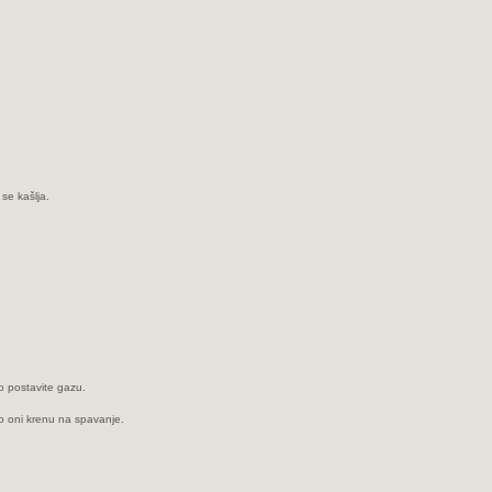
se kašlja.
o postavite gazu.
ego oni krenu na spavanje.