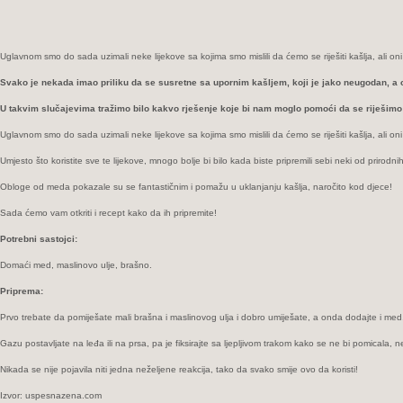
Uglavnom smo do sada uzimali neke lijekove sa kojima smo mislili da ćemo se riješiti kašlja, ali
Svako je nekada imao priliku da se susretne sa upornim kašljem, koji je jako neugodan, a
U takvim slučajevima tražimo bilo kakvo rješenje koje bi nam moglo pomoći da se riješimo 
Uglavnom smo do sada uzimali neke lijekove sa kojima smo mislili da ćemo se riješiti kašlja, ali
Umjesto što koristite sve te lijekove, mnogo bolje bi bilo kada biste pripremili sebi neki od priro
Obloge od meda pokazale su se fantastičnim i pomažu u uklanjanju kašlja, naročito kod djece!
Sada ćemo vam otkriti i recept kako da ih pripremite!
Potrebni sastojci:
Domaći med, maslinovo ulje, brašno.
Priprema:
Prvo trebate da pomiješate mali brašna i maslinovog ulja i dobro umiješate, a onda dodajte i med.
Gazu postavljate na leđa ili na prsa, pa je fiksirajte sa ljepljivom trakom kako se ne bi pomicala, 
Nikada se nije pojavila niti jedna neželjene reakcija, tako da svako smije ovo da koristi!
Izvor: uspesnazena.com