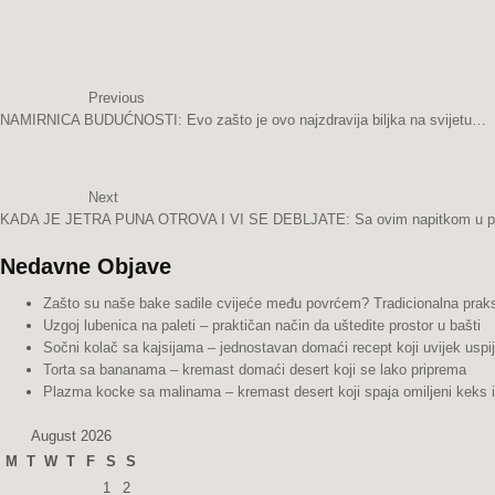
Previous
NAMIRNICA BUDUĆNOSTI: Evo zašto je ovo najzdravija biljka na svijetu…
Next
KADA JE JETRA PUNA OTROVA I VI SE DEBLJATE: Sa ovim napitkom u p
Nedavne Objave
Zašto su naše bake sadile cvijeće među povrćem? Tradicionalna praks
Uzgoj lubenica na paleti – praktičan način da uštedite prostor u bašti
Sočni kolač sa kajsijama – jednostavan domaći recept koji uvijek uspi
Torta sa bananama – kremast domaći desert koji se lako priprema
Plazma kocke sa malinama – kremast desert koji spaja omiljeni keks 
August 2026
M
T
W
T
F
S
S
1
2