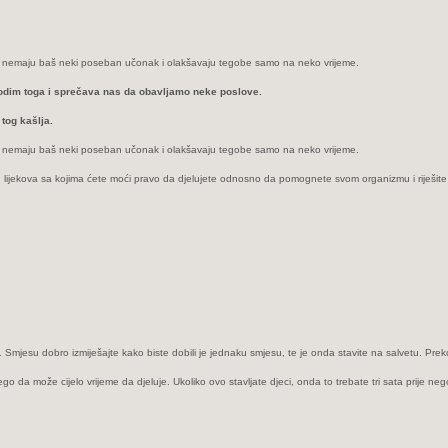
 oni nemaju baš neki poseban učonak i olakšavaju tegobe samo na neko vrijeme.
 odim toga i sprečava nas da obavljamo neke poslove.
tog kašlja.
 oni nemaju baš neki poseban učonak i olakšavaju tegobe samo na neko vrijeme.
dnih lijekova sa kojima ćete moći pravo da djelujete odnosno da pomognete svom organizmu i riješite 
 Smjesu dobro izmiješajte kako biste dobili je jednaku smjesu, te je onda stavite na salvetu. Prek
nego da može cijelo vrijeme da djeluje. Ukoliko ovo stavljate djeci, onda to trebate tri sata prije n