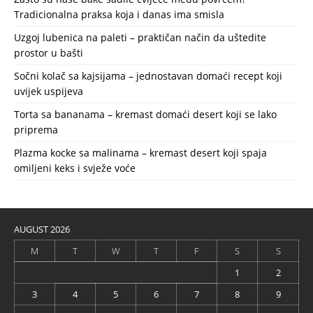
Tradicionalna praksa koja i danas ima smisla
Uzgoj lubenica na paleti – praktičan način da uštedite
prostor u bašti
Sočni kolač sa kajsijama – jednostavan domaći recept koji
uvijek uspijeva
Torta sa bananama – kremast domaći desert koji se lako
priprema
Plazma kocke sa malinama – kremast desert koji spaja
omiljeni keks i svježe voće
AUGUST 2026
M
T
W
T
F
S
S
1
2
3
4
5
6
7
8
9