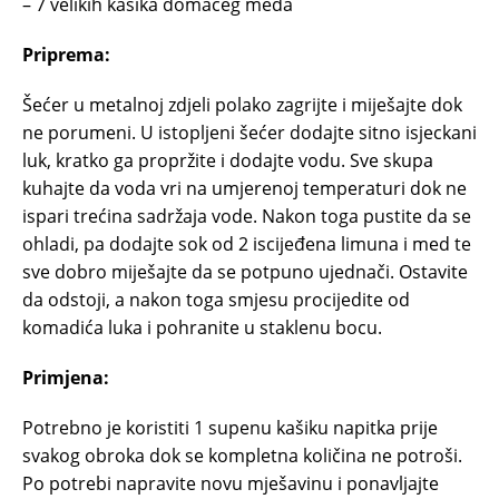
– 7 velikih kašika domaćeg meda
Priprema:
Šećer u metalnoj zdjeli polako zagrijte i miješajte dok
ne porumeni. U istopljeni šećer dodajte sitno isjeckani
luk, kratko ga propržite i dodajte vodu. Sve skupa
kuhajte da voda vri na umjerenoj temperaturi dok ne
ispari trećina sadržaja vode. Nakon toga pustite da se
ohladi, pa dodajte sok od 2 iscijeđena limuna i med te
sve dobro miješajte da se potpuno ujednači. Ostavite
da odstoji, a nakon toga smjesu procijedite od
komadića luka i pohranite u staklenu bocu.
Primjena:
Potrebno je koristiti 1 supenu kašiku napitka prije
svakog obroka dok se kompletna količina ne potroši.
Po potrebi napravite novu mješavinu i ponavljajte