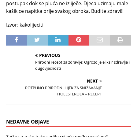
postupak dok se pluća ne izliječe. Djeca uzimaju male
kašikice napitka prije svakog obroka. Budite zdravi!!
Izvor: kakolijeciti
PREVIOUS
Prirodni recept za zdravlje: Ogrozd je eliksir zdravlja i
dugovječnosti
NEXT
POTPUNO PRIRODNI LIJEK ZA SNIŽAVANJE
HOLESTEROLA – RECEPT
NEDAVNE OBJAVE
Zašto su naše bake sadile cvijeće među povrćem?