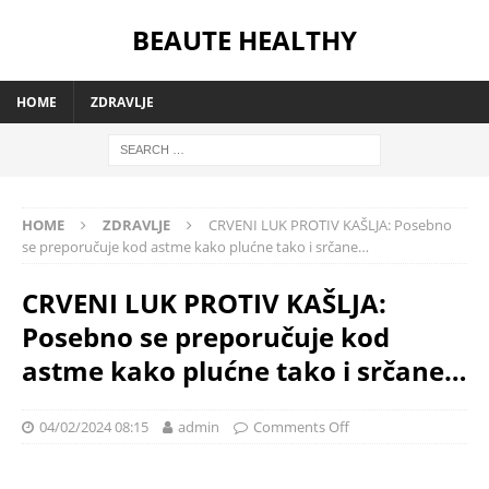
BEAUTE HEALTHY
HOME
ZDRAVLJE
HOME
ZDRAVLJE
CRVENI LUK PROTIV KAŠLJA: Posebno
se preporučuje kod astme kako plućne tako i srčane…
CRVENI LUK PROTIV KAŠLJA:
Posebno se preporučuje kod
astme kako plućne tako i srčane…
04/02/2024 08:15
admin
Comments Off