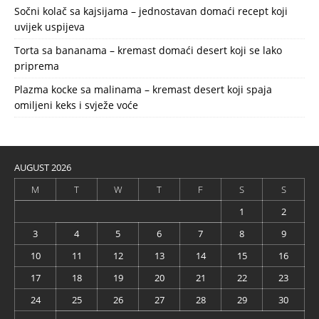
Sočni kolač sa kajsijama – jednostavan domaći recept koji
uvijek uspijeva
Torta sa bananama – kremast domaći desert koji se lako
priprema
Plazma kocke sa malinama – kremast desert koji spaja
omiljeni keks i svježe voće
AUGUST 2026
M
T
W
T
F
S
S
1
2
3
4
5
6
7
8
9
10
11
12
13
14
15
16
17
18
19
20
21
22
23
24
25
26
27
28
29
30